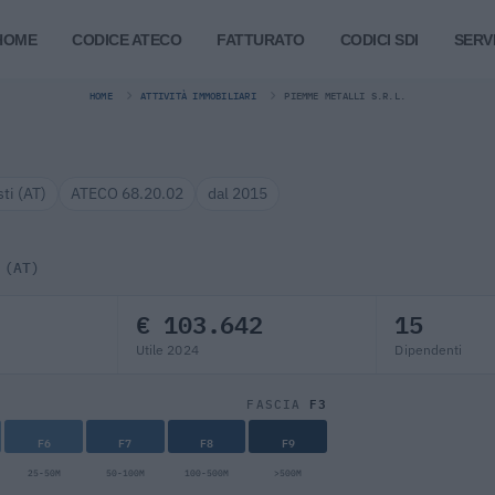
HOME
CODICE ATECO
FATTURATO
CODICI SDI
SERVI
HOME
ATTIVITÀ IMMOBILIARI
PIEMME METALLI S.R.L.
sti (AT)
ATECO 68.20.02
dal 2015
 (AT)
€ 103.642
15
Utile 2024
Dipendenti
F3
FASCIA
F6
F7
F8
F9
25-50M
50-100M
100-500M
>500M