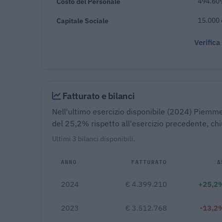
Costo del Personale
494.609
Capitale Sociale
15.000 
Verifica
Fatturato e bilanci
Nell'ultimo esercizio disponibile (2024) Piemme M
del 25,2% rispetto all'esercizio precedente, ch
Ultimi 3 bilanci disponibili.
ANNO
FATTURATO
Δ
2024
€ 4.399.210
+25,2
2023
€ 3.512.768
-13,2