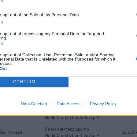
In
Banca del Mezzogiorno
edie imprese
42.000 
MedioCredito Centrale S.p.A.
o opt-out of the Sale of my Personal Data.
In
Banca del Mezzogiorno
edie imprese
30.000 
MedioCredito Centrale S.p.A.
to opt-out of processing my Personal Data for Targeted
ing.
In
acquisto di nuovi
Ministero delle Imprese e del Made
a parte delle
in Italy - Dipartimento per le
27.149 
o opt-out of Collection, Use, Retention, Sale, and/or Sharing
politiche per
ersonal Data that Is Unrelated with the Purposes for which it
lected.
ivo" [decisione su
Out
emporale al
agenzia delle entrate
2.913 e
CONFIRM
Banca del Mezzogiorno
edie imprese
120.000
MedioCredito Centrale S.p.A.
Data Deletion
Data Access
Privacy Policy
Banca del Mezzogiorno
edie imprese
216.000
MedioCredito Centrale S.p.A.
Banca del Mezzogiorno
edie imprese
32.000 
MedioCredito Centrale S.p.A.