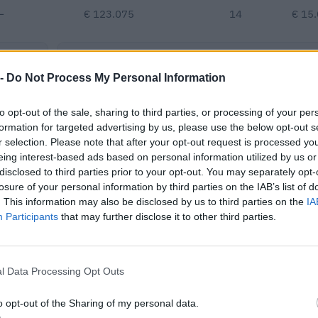
—
€ 123.075
14
€ 15
€ 293.281
 -
Do Not Process My Personal Information
Fatturato per dipendente
to opt-out of the sale, sharing to third parties, or processing of your per
formation for targeted advertising by us, please use the below opt-out s
r selection. Please note that after your opt-out request is processed y
eing interest-based ads based on personal information utilized by us or
disclosed to third parties prior to your opt-out. You may separately opt-
losure of your personal information by third parties on the IAB’s list of
 o contributi pubblici per un totale di 1.937.337 euro (2020–2025).
. This information may also be disclosed by us to third parties on the
IA
Participants
that may further disclose it to other third parties.
ENTE CONCEDENTE
IMPORT
Banca del Mezzogiorno
edie imprese
32.000 
MedioCredito Centrale S.p.A.
l Data Processing Opt Outs
Banca del Mezzogiorno
edie imprese
28.000 
o opt-out of the Sharing of my personal data.
MedioCredito Centrale S.p.A.