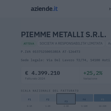
PIEMME METALLI S.R.L.
SOCIETA' A RESPONSABILITA' LIMITATA
A
ATTIVA
P.IVA 01575250053
REA AT-126473
Sede legale: Via Del Lavoro 72/74, 14100 Asti
€ 4.399.210
+25,2%
Fatturato 2024
Variazione
SCALA NAZIONALE DEL FATTURATO
F1
F2
F4
F5
F3
0-1M
1-2M
2-5M
5-10M
10-25M