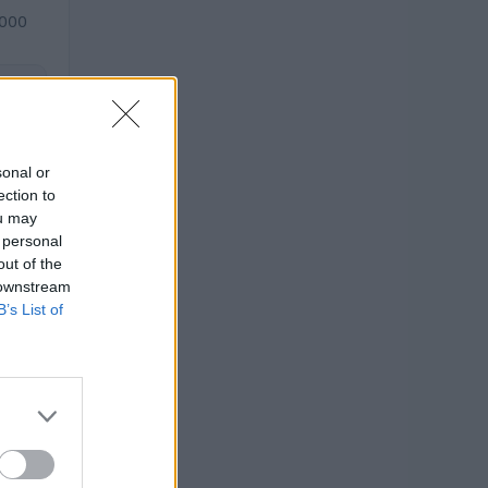
.000
sonal or
ection to
ou may
 personal
out of the
 downstream
B’s List of
O
euro
euro