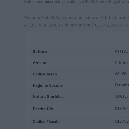
Dati economici relativi al bilancio 2024. Fonte: Registro 
Piemme Metalli S.r.l. opera nel settore: Affitto di azi
ATECO è 68.20.02 e la partita IVA è 01575250053. Pie
Settore
ATTIVI
Attività
Affitto 
Codice Ateco
68.20.
Ragione Sociale
Piemme 
Natura Giuridica
SOCIET
Partita IVA
015752
Codice Fiscale
015752