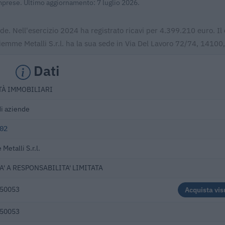
Imprese. Ultimo aggiornamento: 7 luglio 2026.
ende. Nell'esercizio 2024 ha registrato ricavi per 4.399.210 euro. Il
mme Metalli S.r.l. ha la sua sede in Via Del Lavoro 72/74, 14100, 
Dati
TÀ IMMOBILIARI
di aziende
02
Metalli S.r.l.
A' A RESPONSABILITA' LIMITATA
50053
Acquista vis
50053