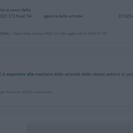
he ai sensi della
22) 171 final) SA
agenzia delle entrate
23.525 
 (RNA)
– Open Data, licenza IODL 2.0. Dati aggiornati al 2026-07-02.
) è
superiore alla
mediana delle aziende dello stesso settore in pr
 per divisione ATECO e provincia.