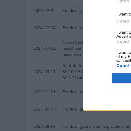
Opted 
2024-12-24
Fondo di garanzia per le piccole e m
I want t
Opted 
2024-12-24
Fondo di garanzia per le piccole e m
I want 
Advertis
Opted 
Nuova Sabatini - Finanziamenti per l'
2024-07-12
macchinari, impianti e attrezzature d
I want t
piccole e medi
of my P
was col
Contributo a fondo perduto "perequat
Opted 
2024-03-11
SA.100155 e modifiche (estensione t
30.6.22) ai sensi
2023-11-21
Fondo di garanzia per le piccole e m
2023-08-09
Fondo di garanzia per le piccole e m
2023-08-09
Fondo di garanzia per le piccole e m