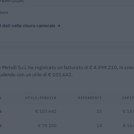
 euro (2024)
euro
 i dati nella visura camerale →
etalli S.r.l. ha registrato un fatturato di € 4.399.210, in cres
iudendo con un utile di € 103.642.
%
UTILE/PERDITA
DIPENDENTI
CAPI
%
€ 103.642
15
€ 15
%
€ 79.100
14
€ 15