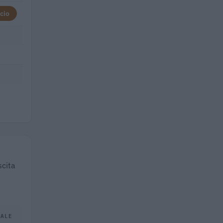
cio
scita
TALE