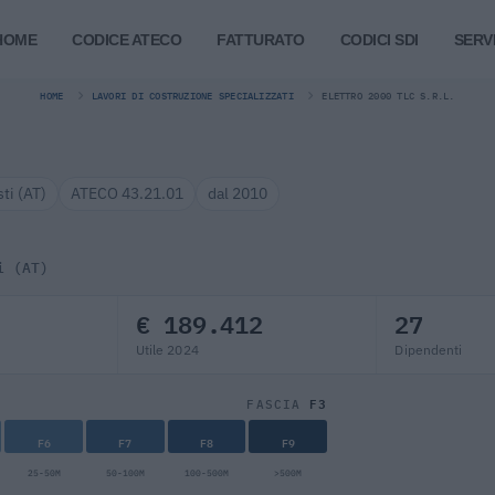
HOME
CODICE ATECO
FATTURATO
CODICI SDI
SERVI
HOME
LAVORI DI COSTRUZIONE SPECIALIZZATI
ELETTRO 2000 TLC S.R.L.
.
sti (AT)
ATECO 43.21.01
dal 2010
i (AT)
€ 189.412
27
Utile 2024
Dipendenti
F3
FASCIA
F6
F7
F8
F9
25-50M
50-100M
100-500M
>500M