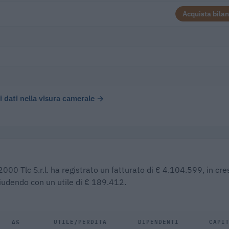
Acquista bilan
 i dati nella visura camerale →
2000 Tlc S.r.l. ha registrato un fatturato di € 4.104.599, in cre
hiudendo con un utile di € 189.412.
Δ%
UTILE/PERDITA
DIPENDENTI
CAPI