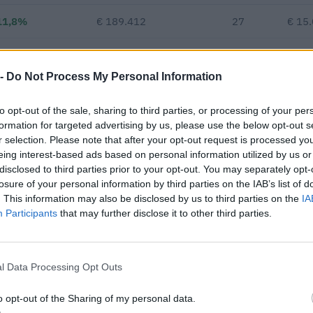
11,8%
€ 189.412
27
€ 15
€ 144.570
—
vs 2021
 -
Do Not Process My Personal Information
—
—
—
to opt-out of the sale, sharing to third parties, or processing of your per
formation for targeted advertising by us, please use the below opt-out s
€ 152.022
r selection. Please note that after your opt-out request is processed y
Fatturato per dipendente
eing interest-based ads based on personal information utilized by us or
disclosed to third parties prior to your opt-out. You may separately opt-
losure of your personal information by third parties on the IAB’s list of
. This information may also be disclosed by us to third parties on the
IA
Participants
that may further disclose it to other third parties.
l Data Processing Opt Outs
 appalti pubblici per un importo complessivo di 32.730.378 euro (d
e a 9 procedure in raggruppamento o consorzio.
o opt-out of the Sharing of my personal data.