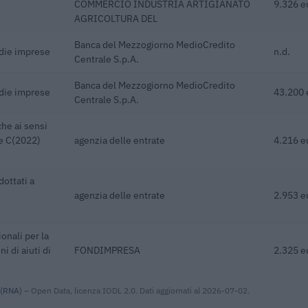
COMMERCIO INDUSTRIA ARTIGIANATO
9.326 e
AGRICOLTURA DEL
Banca del Mezzogiorno MedioCredito
edie imprese
n.d.
Centrale S.p.A.
Banca del Mezzogiorno MedioCredito
edie imprese
43.200 
Centrale S.p.A.
he ai sensi
ne C(2022)
agenzia delle entrate
4.216 e
dottati a
agenzia delle entrate
2.953 e
onali per la
i di aiuti di
FONDIMPRESA
2.325 e
 (RNA)
– Open Data, licenza IODL 2.0. Dati aggiornati al 2026-07-02.