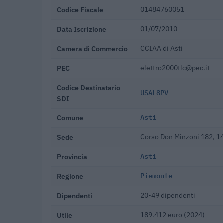
Codice Fiscale
01484760051
Data Iscrizione
01/07/2010
Camera di Commercio
CCIAA di Asti
PEC
elettro2000tlc@pec.it
Codice Destinatario
USAL8PV
SDI
Comune
Asti
Sede
Corso Don Minzoni 182, 14
Provincia
Asti
Regione
Piemonte
Dipendenti
20-49 dipendenti
Utile
189.412 euro (2024)