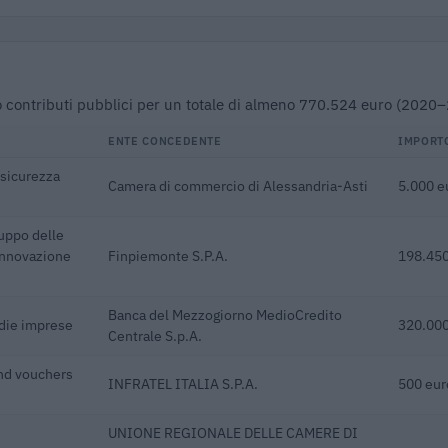
ti o contributi pubblici per un totale di almeno 770.524 euro (2020
ENTE CONCEDENTE
IMPORT
rsicurezza
Camera di commercio di Alessandria-Asti
5.000 e
luppo delle
innovazione
Finpiemonte S.P.A.
198.450
Banca del Mezzogiorno MedioCredito
edie imprese
320.000
Centrale S.p.A.
nd vouchers
INFRATEL ITALIA S.P.A.
500 eur
UNIONE REGIONALE DELLE CAMERE DI