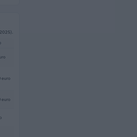
–2025).
O
uro
 euro
 euro
o