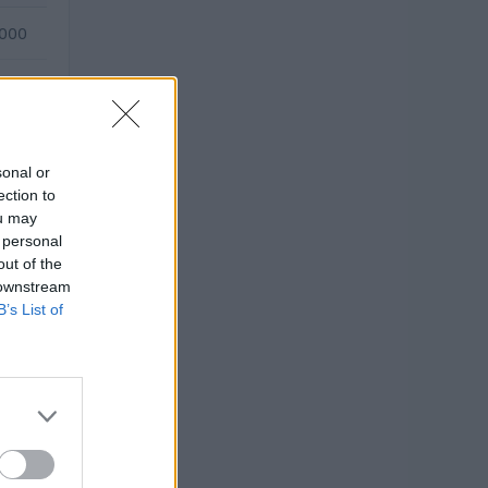
.000
—
—
sonal or
ection to
ou may
 personal
out of the
 downstream
B’s List of
ati 2010–