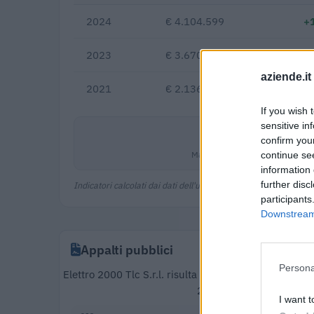
2024
€ 4.104.599
+
2023
€ 3.670.356
+71,8%
aziende.it
2021
€ 2.136.007
If you wish 
sensitive in
4,6%
confirm you
Margine netto
continue se
information 
further disc
Indicatori calcolati dai dati dell'ultimo bilancio disponibile.
participants
Downstream 
Appalti pubblici
Persona
Elettro 2000 Tlc S.r.l. risulta aggiudicataria di 123
2025). Partecipa inoltr
I want t