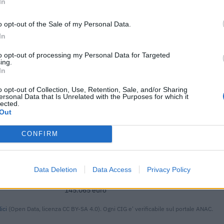
In
IMPORTO AGGIUDICATO
12.295 euro
o opt-out of the Sale of my Personal Data.
In
19.040 euro
to opt-out of processing my Personal Data for Targeted
6.700 euro
ing.
In
147.890 euro
o opt-out of Collection, Use, Retention, Sale, and/or Sharing
12.800 euro
ersonal Data that Is Unrelated with the Purposes for which it
lected.
Out
471.266 euro
24.772 euro
CONFIRM
92.923 euro
Data Deletion
Data Access
Privacy Policy
373.794 euro
145.065 euro
ici
(Open Data, licenza CC BY-SA 4.0). Ogni CIG e' verificabile sul portale ANAC.