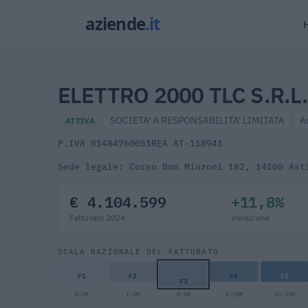
ELETTRO 2000 TLC S.R.L
SOCIETA' A RESPONSABILITA' LIMITATA
A
ATTIVA
P.IVA 01484760051
REA AT-118941
Sede legale: Corso Don Minzoni 182, 14100 Ast
€ 4.104.599
+11,8%
Fatturato 2024
Variazione
SCALA NAZIONALE DEL FATTURATO
F1
F2
F4
F5
F3
0-1M
1-2M
2-5M
5-10M
10-25M