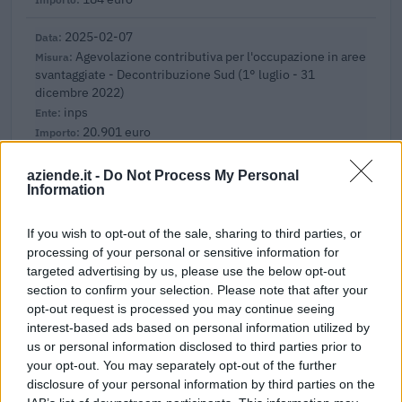
2025-02-07
Agevolazione contributiva per l'occupazione in aree
svantaggiate - Decontribuzione Sud (1° luglio - 31
dicembre 2022)
inps
20.901 euro
2024-03-07
aziende.it -
Do Not Process My Personal
Misure fiscali automatiche e sovvenzioni a fondo
Information
perduto a sostegno alle imprese e all'economia (come
modificato da C(20
If you wish to opt-out of the sale, sharing to third parties, or
agenzia delle entrate
processing of your personal or sensitive information for
27.475 euro
targeted advertising by us, please use the below opt-out
section to confirm your selection. Please note that after your
2023-05-31
opt-out request is processed you may continue seeing
Contributo a fondo perduto [e modifiche ai sensi
interest-based ads based on personal information utilized by
della decisione SA. 62668 e decisione C(2022) 171 final)
us or personal information disclosed to third parties prior to
SA 101076)
your opt-out. You may separately opt-out of the further
agenzia delle entrate
disclosure of your personal information by third parties on the
2.000 euro