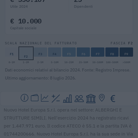
Utile 2024
Dipendenti
€ 10.000
Capitale sociale
F2
SCALA NAZIONALE DEL FATTURATO
FASCIA
F1
F3
F4
F5
F6
F7
F8
F9
F2
0-1M
1-2M
2-5M
5-10M
10-25M
25-50M
50-100M
100-500M
>500M
Dati economici relativi al bilancio 2024. Fonte: Registro Imprese.
Ultimo aggiornamento: 8 luglio 2026.
Nuovo Hotel Europa S.r.l. opera nel settore: ALBERGHI E
STRUTTURE SIMILI. Nell'esercizio 2024 ha registrato ricavi
per 1.447.971 euro. Il codice ATECO è 55.1 e la partita IVA è
01744200666. Nuovo Hotel Europa S.r.l. ha la sua sede in Via