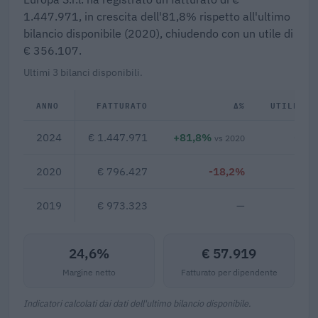
1.447.971, in crescita dell'81,8% rispetto all'ultimo
bilancio disponibile (2020), chiudendo con un utile di
€ 356.107.
Ultimi 3 bilanci disponibili.
ANNO
FATTURATO
Δ%
UTILE/PE
2024
€ 1.447.971
+81,8%
€ 35
vs 2020
2020
€ 796.427
-18,2%
2019
€ 973.323
—
24,6%
€ 57.919
Margine netto
Fatturato per dipendente
Indicatori calcolati dai dati dell'ultimo bilancio disponibile.