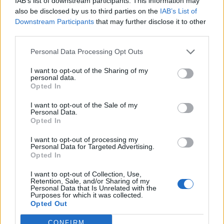
IAB’s list of downstream participants. This information may
also be disclosed by us to third parties on the
IAB’s List of
2023-05-31
Downstream Participants
that may further disclose it to other
Misure fiscali automatiche e sovvenzioni a fondo
third parties.
perduto a sostegno alle imprese e all'economia (come
modificato da C(20
Personal Data Processing Opt Outs
agenzia delle entrate
I want to opt-out of the Sharing of my
3.000 euro
personal data.
Opted In
2023-05-16
Misure fiscali automatiche e sovvenzioni a fondo
I want to opt-out of the Sale of my
Personal Data.
perduto a sostegno alle imprese e all'economia (come
Opted In
modificato da C(20
agenzia delle entrate
I want to opt-out of processing my
1.000 euro
Personal Data for Targeted Advertising.
Opted In
2023-04-18
I want to opt-out of Collection, Use,
esenzioni fiscali e crediti d'imposta adottati a
Retention, Sale, and/or Sharing of my
seguito della crisi economica causata dall'epidemia di
Personal Data that Is Unrelated with the
Purposes for which it was collected.
COVID-19 [con mo
Opted Out
agenzia delle entrate
4.624 euro
CONFIRM