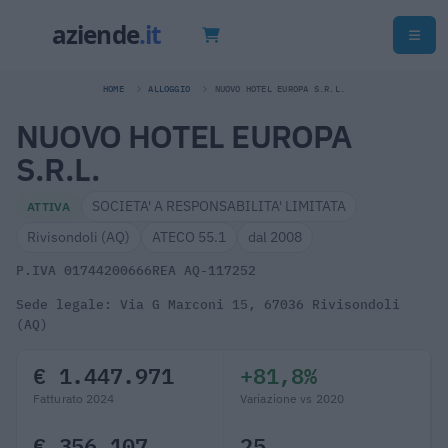
HOME
ALLOGGIO
NUOVO HOTEL EUROPA S.R.L.
NUOVO HOTEL EUROPA
S.R.L.
SOCIETA' A RESPONSABILITA' LIMITATA
ATTIVA
Rivisondoli (AQ)
ATECO 55.1
dal 2008
P.IVA 01744200666
REA AQ-117252
Sede legale: Via G Marconi 15, 67036 Rivisondoli
(AQ)
€ 1.447.971
+81,8%
Fatturato 2024
Variazione vs 2020
€ 356.107
25