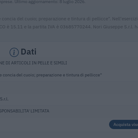
Imprese. Ultimo aggiornamento: 8 luglio 2026.
 concia del cuoio; preparazione e tintura di pellicce". Nell'eserci
ECO è 15.11 e la partita IVA è 03685770244. Nori Giuseppe S.r.l. h
Dati
E DI ARTICOLI IN PELLE E SIMILI
 concia del cuoio; preparazione e tintura di pellicce"
.r.l.
ESPONSABILITA' LIMITATA
Acquista vis