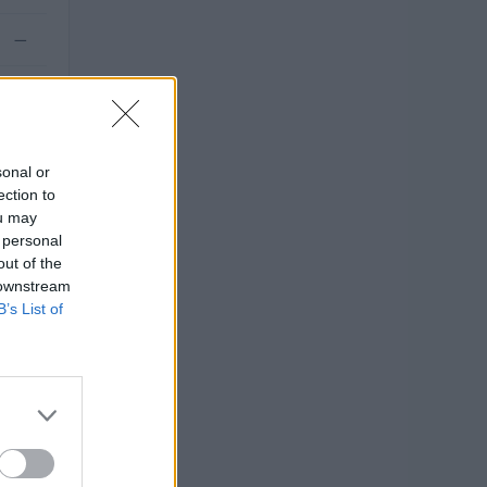
—
—
sonal or
ection to
ou may
 personal
out of the
 downstream
B’s List of
TO
 euro