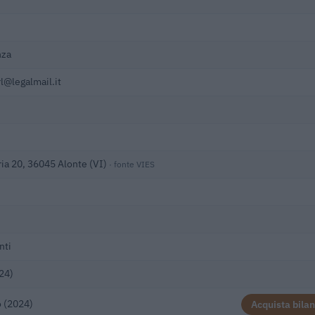
nza
l@legalmail.it
ria 20, 36045 Alonte (VI)
· fonte VIES
nti
24)
 (2024)
Acquista bilan