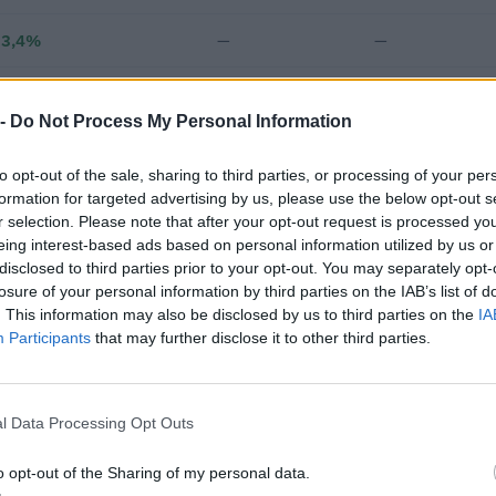
33,4%
—
—
—
—
—
 -
Do Not Process My Personal Information
€ 62.602
to opt-out of the sale, sharing to third parties, or processing of your per
Fatturato per dipendente
formation for targeted advertising by us, please use the below opt-out s
r selection. Please note that after your opt-out request is processed y
eing interest-based ads based on personal information utilized by us or
disclosed to third parties prior to your opt-out. You may separately opt-
losure of your personal information by third parties on the IAB’s list of
. This information may also be disclosed by us to third parties on the
IA
Participants
that may further disclose it to other third parties.
 contributi pubblici per un totale di 156.455 euro (2022–2024).
l Data Processing Opt Outs
ENTE
IMPOR
CONCEDENTE
o opt-out of the Sharing of my personal data.
Agenzia delle
51.700