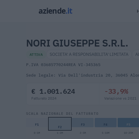
NORI GIUSEPPE S.R.L.
SOCIETA' A RESPONSABILITA' LIMITATA
A
ATTIVA
P.IVA 03685770244
REA VI-345365
Sede legale: Via Dell'industria 20, 36045 Alo
€ 1.001.624
-33,9%
Fatturato 2024
Variazione vs 2021
SCALA NAZIONALE DEL FATTURATO
F1
F3
F4
F5
F2
0-1M
1-2M
2-5M
5-10M
10-25M