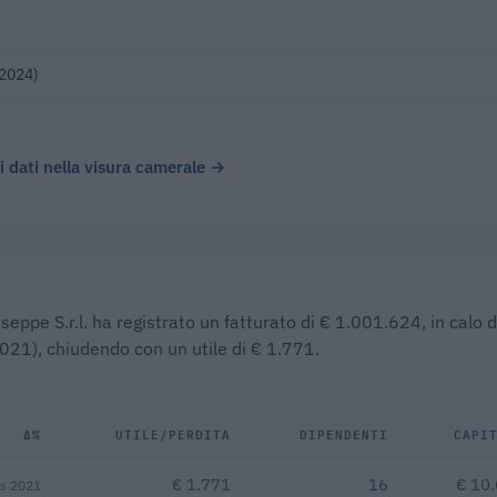
(2024)
 i dati nella visura camerale →
seppe S.r.l. ha registrato un fatturato di € 1.001.624, in calo d
2021), chiudendo con un utile di € 1.771.
Δ%
UTILE/PERDITA
DIPENDENTI
CAPI
€ 1.771
16
€ 10
vs 2021