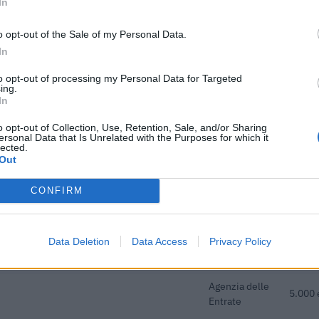
In
Entrate
Agenzia delle
o opt-out of the Sale of my Personal Data.
27.172
Entrate
In
Agenzia delle
to opt-out of processing my Personal Data for Targeted
9.755 
ing.
Entrate
In
Agenzia delle
5.000 
o opt-out of Collection, Use, Retention, Sale, and/or Sharing
Entrate
ersonal Data that Is Unrelated with the Purposes for which it
lected.
Out
he ai sensi della decisione SA. 62668 e
agenzia delle
12.467
076)
entrate
CONFIRM
adottati a seguito della crisi economica
agenzia delle
3.997 
con mo
entrate
Data Deletion
Data Access
Privacy Policy
Agenzia delle
41.364
Entrate
Agenzia delle
5.000 
Entrate