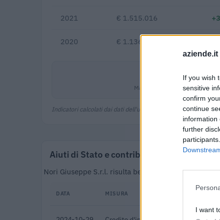
2021
€ 1.515.016
+
2020
€ 1.136.113
aziende.it
0,2%
If you wish 
Margine netto
sensitive in
confirm you
continue se
Indicatori calcolati dai dati dell'ultimo bilancio disponibile.
information 
further disc
participants
Downstream 
Aiuti di Stato e contributi pubblici
Nori Giuseppe S.r.l. risulta beneficiaria di 8 aiuti o
Persona
DATA
MISURA
I want t
2024-10-29
Credito d'imposta formazione 4.0