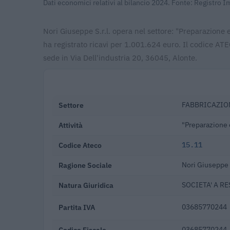
Dati economici relativi al bilancio 2024. Fonte: Registro 
Nori Giuseppe S.r.l. opera nel settore: "Preparazione e
ha registrato ricavi per 1.001.624 euro. Il codice AT
sede in Via Dell'industria 20, 36045, Alonte.
Settore
FABBRICAZION
Attività
"Preparazione e
Codice Ateco
15.11
Ragione Sociale
Nori Giuseppe S
Natura Giuridica
SOCIETA' A R
Partita IVA
03685770244
Codice Fiscale
03685770244