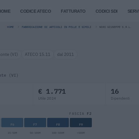
HOME
CODICE ATECO
FATTURATO
CODICI SDI
SERVI
HOME
FABBRICAZIONE DI ARTICOLI IN PELLE E SIMILI
NORI GIUSEPPE S.R.L.
lonte (VI)
ATECO 15.11
dal 2011
nte (VI)
€ 1.771
16
Utile 2024
Dipendenti
F2
FASCIA
F6
F7
F8
F9
25-50M
50-100M
100-500M
>500M