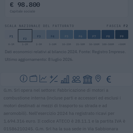
€ 98.800
Capitale sociale
F2
SCALA NAZIONALE DEL FATTURATO
FASCIA
F1
F3
F4
F5
F6
F7
F8
F9
F2
0-1M
1-2M
2-5M
5-10M
10-25M
25-50M
50-100M
100-500M
>500M
Dati economici relativi al bilancio 2024. Fonte: Registro Imprese.
Ultimo aggiornamento: 8 luglio 2026.
G.m. Srl opera nel settore: Fabbricazione di motori a
combustione interna (incluse parti e accessori ed esclusi i
motori destinati ai mezzi di trasporto su strada e ad
aeromobili). Nell'esercizio 2024 ha registrato ricavi per
1.694.316 euro. Il codice ATECO è 28.11.1 e la partita IVA è
01586210245. G.m. Srl ha la sua sede in Via Sabbionara