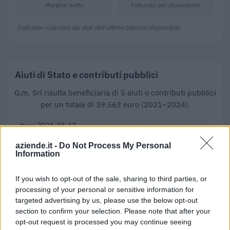
Margine netto
Fatturato per dipendente
Indicatori calcolati dai dati dell'ultimo bilancio disponibile.
Aiuti di Stato e contributi pubblici
G.m. Srl risulta beneficiaria di 5 aiuti o contributi pubblici
per un totale di 39.563 euro (2021–2024).
2024-03-12
Contributo a fondo perduto "perequativo"
aziende.it -
Do Not Process My Personal
[decisione su SA.100155 e modifiche (estensione
Information
temporale al 30.6.22) ai sensi
agenzia delle entrate
11.945 euro
If you wish to opt-out of the sale, sharing to third parties, or
processing of your personal or sensitive information for
2023-05-30
targeted advertising by us, please use the below opt-out
section to confirm your selection. Please note that after your
Contributo a fondo perduto [e modifiche ai sensi
della decisione SA. 62668 e decisione C(2022) 171 final)
opt-out request is processed you may continue seeing