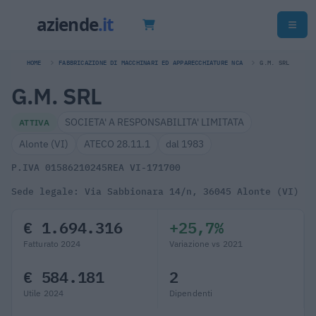
HOME
FABBRICAZIONE DI MACCHINARI ED APPARECCHIATURE NCA
G.M. SRL
G.M. SRL
SOCIETA' A RESPONSABILITA' LIMITATA
ATTIVA
Alonte (VI)
ATECO 28.11.1
dal 1983
P.IVA 01586210245
REA VI-171700
Sede legale: Via Sabbionara 14/n, 36045 Alonte (VI)
€ 1.694.316
+25,7%
Fatturato 2024
Variazione vs 2021
€ 584.181
2
Utile 2024
Dipendenti