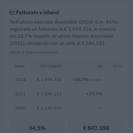
Fatturato e bilanci
Nell'ultimo esercizio disponibile (2024) G.m. Srl ha
registrato un fatturato di € 1.694.316, in crescita
del 25,7% rispetto all'ultimo bilancio disponibile
(2021), chiudendo con un utile di € 584.181.
Ultimi 3 bilanci disponibili.
ANNO
FATTURATO
Δ%
UTILE/PE
2024
€ 1.694.316
+25,7%
€ 58
vs 2021
2021
€ 1.348.221
+17,7%
2020
€ 1.145.574
—
34,5%
€ 847.158