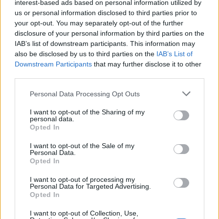
SA 101076)
interest-based ads based on personal information utilized by
agenzia delle entrate
us or personal information disclosed to third parties prior to
your opt-out. You may separately opt-out of the further
12.573 euro
disclosure of your personal information by third parties on the
IAB’s list of downstream participants. This information may
2023-04-17
also be disclosed by us to third parties on the
IAB’s List of
esenzioni fiscali e crediti d'imposta adottati a
Downstream Participants
that may further disclose it to other
seguito della crisi economica causata dall'epidemia di
COVID-19 [con mo
third parties.
agenzia delle entrate
Personal Data Processing Opt Outs
7.739 euro
I want to opt-out of the Sharing of my
2023-03-29
personal data.
esenzioni fiscali e crediti d'imposta adottati a
Opted In
seguito della crisi economica causata dall'epidemia di
I want to opt-out of the Sale of my
COVID-19 [con mo
Personal Data.
agenzia delle entrate
Opted In
6.838 euro
I want to opt-out of processing my
Personal Data for Targeted Advertising.
2021-11-29
Opted In
esenzioni fiscali e crediti d'imposta adottati a
seguito della crisi economica causata dall'epidemia di
I want to opt-out of Collection, Use,