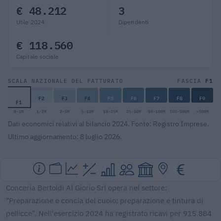
€ 48.212
3
Utile 2024
Dipendenti
€ 118.560
Capitale sociale
F1
SCALA NAZIONALE DEL FATTURATO
FASCIA
F2
F3
F4
F5
F6
F7
F8
F9
F1
0-1M
1-2M
2-5M
5-10M
10-25M
25-50M
50-100M
100-500M
>500M
Dati economici relativi al bilancio 2024. Fonte: Registro Imprese.
Ultimo aggiornamento: 8 luglio 2026.
Conceria Bertoldi Al Giorio Srl opera nel settore:
"Preparazione e concia del cuoio; preparazione e tintura di
pellicce". Nell'esercizio 2024 ha registrato ricavi per 915.884