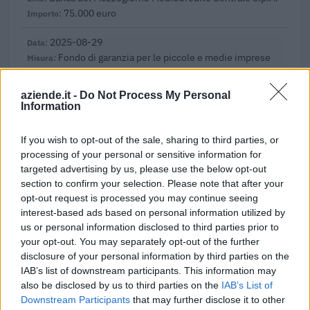
75.000 euro
2025-08-29
Fondo di garanzia per le piccole e medie imprese
Banca del Mezzogiorno MedioCredito Centrale S.p.A.
25.000 euro
aziende.it -
Do Not Process My Personal
Information
2025-01-24
Fondo di garanzia per le piccole e medie imprese
If you wish to opt-out of the sale, sharing to third parties, or
Banca del Mezzogiorno MedioCredito Centrale S.p.A.
processing of your personal or sensitive information for
50.000 euro
targeted advertising by us, please use the below opt-out
section to confirm your selection. Please note that after your
2024-04-30
opt-out request is processed you may continue seeing
Fondo di garanzia per le piccole e medie imprese
interest-based ads based on personal information utilized by
Banca del Mezzogiorno MedioCredito Centrale S.p.A.
us or personal information disclosed to third parties prior to
52.000 euro
your opt-out. You may separately opt-out of the further
disclosure of your personal information by third parties on the
2024-04-30
IAB’s list of downstream participants. This information may
Fondo di garanzia per le piccole e medie imprese
also be disclosed by us to third parties on the
IAB’s List of
Banca del Mezzogiorno MedioCredito Centrale S.p.A.
Downstream Participants
that may further disclose it to other