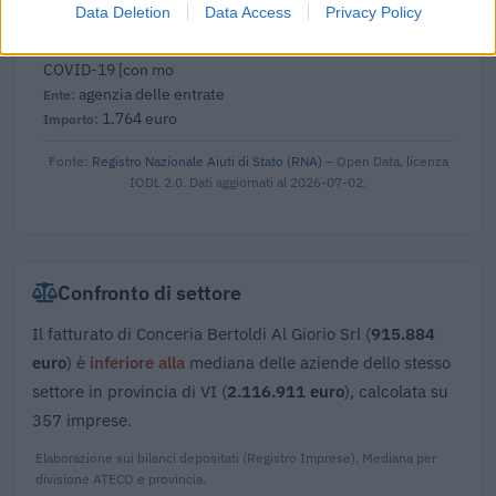
2023-03-29
Data Deletion
Data Access
Privacy Policy
esenzioni fiscali e crediti d'imposta adottati a
seguito della crisi economica causata dall'epidemia di
COVID-19 [con mo
agenzia delle entrate
1.764 euro
Fonte:
Registro Nazionale Aiuti di Stato (RNA)
– Open Data, licenza
IODL 2.0. Dati aggiornati al 2026-07-02.
Confronto di settore
Il fatturato di Conceria Bertoldi Al Giorio Srl (
915.884
euro
) è
inferiore alla
mediana delle aziende dello stesso
settore in provincia di VI (
2.116.911 euro
), calcolata su
357 imprese.
Elaborazione sui bilanci depositati (Registro Imprese). Mediana per
divisione ATECO e provincia.