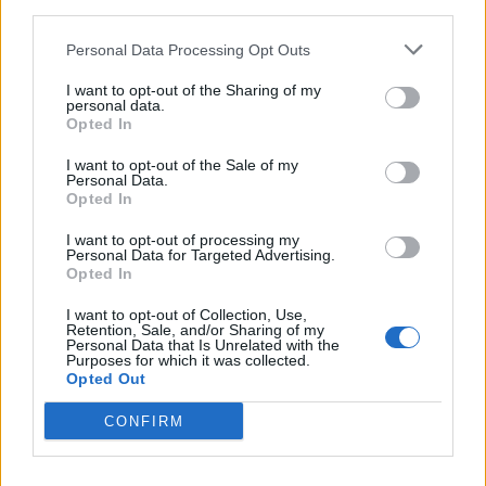
120.000 euro
third parties.
2024-03-11
Personal Data Processing Opt Outs
Contributo a fondo perduto "perequativo"
I want to opt-out of the Sharing of my
[decisione su SA.100155 e modifiche (estensione
personal data.
temporale al 30.6.22) ai sensi
Opted In
agenzia delle entrate
1.854 euro
I want to opt-out of the Sale of my
Personal Data.
Opted In
2023-07-25
Fondo di garanzia per le piccole e medie imprese
I want to opt-out of processing my
Banca del Mezzogiorno MedioCredito Centrale S.p.A.
Personal Data for Targeted Advertising.
Opted In
60.000 euro
I want to opt-out of Collection, Use,
2023-05-30
Retention, Sale, and/or Sharing of my
Personal Data that Is Unrelated with the
Contributo a fondo perduto [e modifiche ai sensi
Purposes for which it was collected.
della decisione SA. 62668 e decisione C(2022) 171 final)
Opted Out
SA 101076)
agenzia delle entrate
CONFIRM
19.088 euro