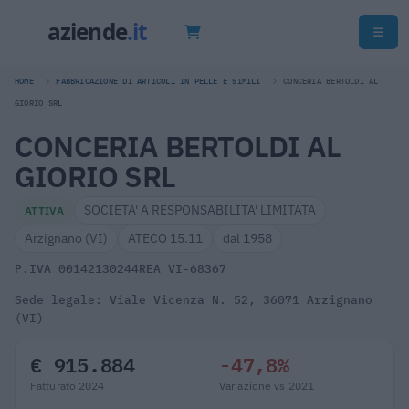
HOME
FABBRICAZIONE DI ARTICOLI IN PELLE E SIMILI
CONCERIA BERTOLDI AL
GIORIO SRL
CONCERIA BERTOLDI AL
GIORIO SRL
SOCIETA' A RESPONSABILITA' LIMITATA
ATTIVA
Arzignano (VI)
ATECO 15.11
dal 1958
P.IVA 00142130244
REA VI-68367
Sede legale: Viale Vicenza N. 52, 36071 Arzignano
(VI)
€ 915.884
-47,8%
Fatturato 2024
Variazione vs 2021