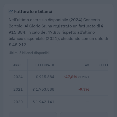
Fatturato e bilanci
Nell'ultimo esercizio disponibile (2024) Conceria
Bertoldi Al Giorio Srl ha registrato un fatturato di €
915.884, in calo del 47,8% rispetto all'ultimo
bilancio disponibile (2021), chiudendo con un utile di
€ 48.212.
Ultimi 3 bilanci disponibili.
ANNO
FATTURATO
Δ%
UTILE/PE
2024
€ 915.884
-47,8%
€ 4
vs 2021
2021
€ 1.753.888
-9,7%
2020
€ 1.942.141
—