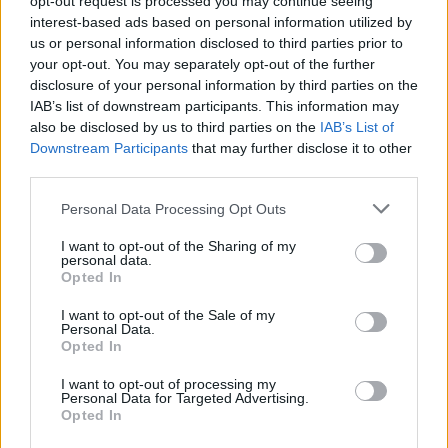
opt-out request is processed you may continue seeing
piccole e medi
interest-based ads based on personal information utilized by
Ministero delle Imprese e del Made in Italy -
us or personal information disclosed to third parties prior to
Dipartimento per le politiche per
your opt-out. You may separately opt-out of the further
12.536 euro
disclosure of your personal information by third parties on the
IAB’s list of downstream participants. This information may
2025-10-02
also be disclosed by us to third parties on the
IAB’s List of
Nuova Sabatini - Finanziamenti per l'acquisto di
Downstream Participants
that may further disclose it to other
nuovi macchinari, impianti e attrezzature da parte delle
third parties.
piccole e medi
Ministero delle Imprese e del Made in Italy -
Personal Data Processing Opt Outs
Dipartimento per le politiche per
7.076 euro
I want to opt-out of the Sharing of my
personal data.
Opted In
2025-09-04
Nuova Sabatini - Finanziamenti per l'acquisto di
I want to opt-out of the Sale of my
nuovi macchinari, impianti e attrezzature da parte delle
Personal Data.
Opted In
piccole e medi
Ministero delle Imprese e del Made in Italy -
I want to opt-out of processing my
Dipartimento per le politiche per
Personal Data for Targeted Advertising.
11.318 euro
Opted In