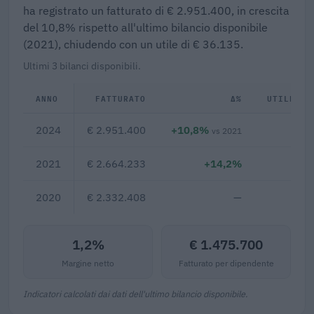
ha registrato un fatturato di € 2.951.400, in crescita
del 10,8% rispetto all'ultimo bilancio disponibile
(2021), chiudendo con un utile di € 36.135.
Ultimi 3 bilanci disponibili.
ANNO
FATTURATO
Δ%
UTILE/PE
2024
€ 2.951.400
+10,8%
€ 3
vs 2021
2021
€ 2.664.233
+14,2%
2020
€ 2.332.408
—
1,2%
€ 1.475.700
Margine netto
Fatturato per dipendente
Indicatori calcolati dai dati dell'ultimo bilancio disponibile.