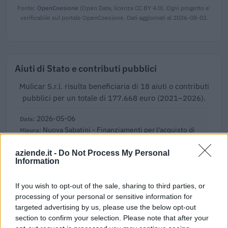
Fonte:
OpenCoesione
(Open Data, licenza CC BY 4.0). Ogni progetto e'
verificabile sul portale OpenCoesione. Dati aggiornati al 2026-08-02.
Aiuti di Stato e contributi pubblici
Mulicar S.r.l. risulta beneficiaria di 18 aiuti o contributi
pubblici per un totale di 177.668 euro (2021–2026).
2026-05-06
Nuova Sabatini - Finanziamenti per l'acquisto di
nuovi macchinari, impianti e attrezzature da parte delle
piccole e medi
aziende.it -
Do Not Process My Personal
Ministero delle Imprese e del Made in Italy -
Information
Dipartimento per le politiche per
2.462 euro
If you wish to opt-out of the sale, sharing to third parties, or
processing of your personal or sensitive information for
2026-03-27
targeted advertising by us, please use the below opt-out
Nuova Sabatini - Finanziamenti per l'acquisto di
section to confirm your selection. Please note that after your
nuovi macchinari, impianti e attrezzature da parte delle