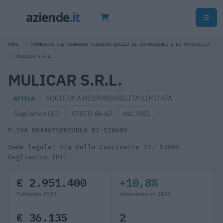
HOME
COMMERCIO ALL'INGROSSO (ESCLUSO QUELLO DI AUTOVEICOLI E DI MOTOCICLI)
MULICAR S.R.L.
MULICAR S.R.L.
SOCIETA' A RESPONSABILITA' LIMITATA
ATTIVA
Gaglianico (BI)
ATECO 46.62
dal 1982
P.IVA 00446710022
REA BI-120605
Sede legale: Via Delle Cascinette 27, 13894
Gaglianico (BI)
€ 2.951.400
+10,8%
Fatturato 2024
Variazione vs 2021
€ 36.135
2