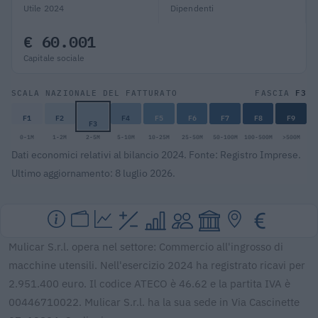
Utile 2024
Dipendenti
€ 60.001
Capitale sociale
F3
SCALA NAZIONALE DEL FATTURATO
FASCIA
F1
F2
F4
F5
F6
F7
F8
F9
F3
0-1M
1-2M
2-5M
5-10M
10-25M
25-50M
50-100M
100-500M
>500M
Dati economici relativi al bilancio 2024. Fonte: Registro Imprese.
Ultimo aggiornamento: 8 luglio 2026.
Mulicar S.r.l. opera nel settore: Commercio all'ingrosso di
macchine utensili. Nell'esercizio 2024 ha registrato ricavi per
2.951.400 euro. Il codice ATECO è 46.62 e la partita IVA è
00446710022. Mulicar S.r.l. ha la sua sede in Via Cascinette