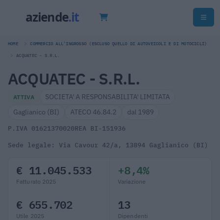
HOME
COMMERCIO ALL'INGROSSO (ESCLUSO QUELLO DI AUTOVEICOLI E DI MOTOCICLI)
ACQUATEC - S.R.L.
ACQUATEC - S.R.L.
SOCIETA' A RESPONSABILITA' LIMITATA
ATTIVA
Gaglianico (BI)
ATECO 46.84.2
dal 1989
P.IVA 01621370020
REA BI-151936
Sede legale: Via Cavour 42/a, 13894 Gaglianico (BI)
€ 11.045.533
+8,4%
Fatturato 2025
Variazione
€ 655.702
13
Utile 2025
Dipendenti