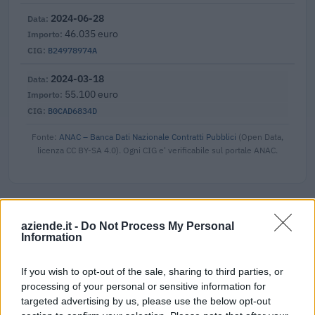
2024-06-28
46.035 euro
B24978974A
2024-03-18
55.100 euro
B0CAD6834D
Fonte:
ANAC – Banca Dati Nazionale Contratti Pubblici
(Open Data,
licenza CC BY-SA 4.0). Ogni CIG e' verificabile sul portale ANAC.
Progetti finanziati con fondi europei
aziende.it -
Do Not Process My Personal
Information
Acquatec - S.r.l. risulta beneficiaria di 1 progetto finanziato
con fondi europei / di coesione per un finanziamento
If you wish to opt-out of the sale, sharing to third parties, or
pubblico di 15.000 euro (cicli di programmazione 2007-
processing of your personal or sensitive information for
2013).
targeted advertising by us, please use the below opt-out