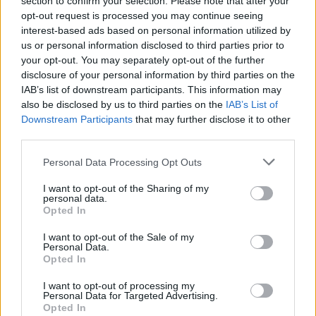
section to confirm your selection. Please note that after your
(0235000068) DB1600_POR-FESR_2012_22949
opt-out request is processed you may continue seeing
Ciclo di programmazione 2007-2013
interest-based ads based on personal information utilized by
15.000 euro
us or personal information disclosed to third parties prior to
your opt-out. You may separately opt-out of the further
Fonte:
OpenCoesione
(Open Data, licenza CC BY 4.0). Ogni progetto e'
disclosure of your personal information by third parties on the
verificabile sul portale OpenCoesione. Dati aggiornati al 2026-08-09.
IAB’s list of downstream participants. This information may
also be disclosed by us to third parties on the
IAB’s List of
Downstream Participants
that may further disclose it to other
third parties.
Aiuti di Stato e contributi pubblici
Personal Data Processing Opt Outs
Acquatec - S.r.l. risulta beneficiaria di 5 aiuti o contributi
I want to opt-out of the Sharing of my
pubblici per un totale di 231.437 euro (2021–2024).
personal data.
Opted In
2024-05-28
Sostegno agli investimenti per lo sviluppo delle
I want to opt-out of the Sale of my
imprese e per l’ammodernamento e innovazione dei
Personal Data.
Opted In
processi produttivi
Finpiemonte S.P.A.
I want to opt-out of processing my
214.778 euro
Personal Data for Targeted Advertising.
Opted In