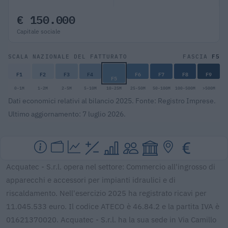
€ 150.000
Capitale sociale
F5
SCALA NAZIONALE DEL FATTURATO
FASCIA
F1
F2
F3
F4
F6
F7
F8
F9
F5
0-1M
1-2M
2-5M
5-10M
10-25M
25-50M
50-100M
100-500M
>500M
Dati economici relativi al bilancio 2025. Fonte: Registro Imprese.
Ultimo aggiornamento: 7 luglio 2026.
Acquatec - S.r.l. opera nel settore: Commercio all'ingrosso di
apparecchi e accessori per impianti idraulici e di
riscaldamento. Nell'esercizio 2025 ha registrato ricavi per
11.045.533 euro. Il codice ATECO è 46.84.2 e la partita IVA è
01621370020. Acquatec - S.r.l. ha la sua sede in Via Camillo