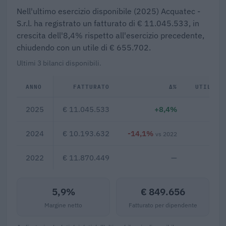
Nell'ultimo esercizio disponibile (2025) Acquatec -
S.r.l. ha registrato un fatturato di € 11.045.533, in
crescita dell'8,4% rispetto all'esercizio precedente,
chiudendo con un utile di € 655.702.
Ultimi 3 bilanci disponibili.
ANNO
FATTURATO
Δ%
UTILE/P
2025
€ 11.045.533
+8,4%
€ 6
2024
€ 10.193.632
-14,1%
€ 5
vs 2022
2022
€ 11.870.449
—
€ 5
5,9%
€ 849.656
Margine netto
Fatturato per dipendente