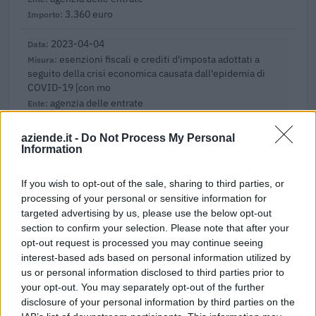
3.360 euro
2023-04-04
esenzioni fiscali e crediti d'imposta adottati a
seguito della crisi economica causata dall'epidemia di
COVID-19 [con mo
agenzia delle entrate
3.947 euro
aziende.it -
Do Not Process My Personal
2022-01-02
Information
GARANZIA DEL FONDO A VALERE SULLA SEZIONE
SPECIALE DI CUI ALL’ARTICOLO 56 DEL DECRETO-LEGGE
If you wish to opt-out of the sale, sharing to third parties, or
DEL 17 MARZO 2020 N. 18
processing of your personal or sensitive information for
Banca del Mezzogiorno MedioCredito Centrale S.p.A.
targeted advertising by us, please use the below opt-out
24.096 euro
section to confirm your selection. Please note that after your
opt-out request is processed you may continue seeing
2022-01-02
interest-based ads based on personal information utilized by
GARANZIA DEL FONDO A VALERE SULLA SEZIONE
us or personal information disclosed to third parties prior to
SPECIALE DI CUI ALL’ARTICOLO 56 DEL DECRETO-LEGGE
your opt-out. You may separately opt-out of the further
DEL 17 MARZO 2020 N. 18
disclosure of your personal information by third parties on the
Banca del Mezzogiorno MedioCredito Centrale S.p.A.