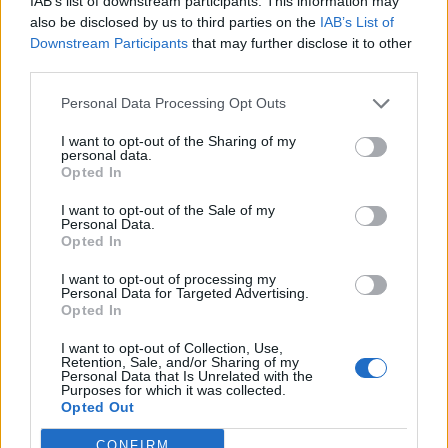
IAB’s list of downstream participants. This information may
38.179 euro
also be disclosed by us to third parties on the
IAB’s List of
Downstream Participants
that may further disclose it to other
2021-10-01
third parties.
Nuova Sabatini - Finanziamenti per l'acquisto di
nuovi macchinari, impianti e attrezzature da parte delle
Personal Data Processing Opt Outs
piccole e medi
Ministero delle Imprese e del Made in Italy -
I want to opt-out of the Sharing of my
personal data.
Dipartimento per le politiche per
Opted In
4.245 euro
I want to opt-out of the Sale of my
Personal Data.
2021-05-25
Opted In
Regime quadro nazionale sugli aiuti di Stato –
COVID 19 (Artt. 54 - 61 del DL Rilancio come modificato
I want to opt-out of processing my
dall'art. 62 del
Personal Data for Targeted Advertising.
Finpiemonte S.P.A.
Opted In
2.500 euro
I want to opt-out of Collection, Use,
Retention, Sale, and/or Sharing of my
2021-02-10
Personal Data that Is Unrelated with the
Purposes for which it was collected.
COVID-19: Fondo di garanzia PMI Aiuto di stato
Opted Out
SA.59655 - Proroga SA.56966
Banca del Mezzogiorno MedioCredito Centrale S.p.A.
CONFIRM