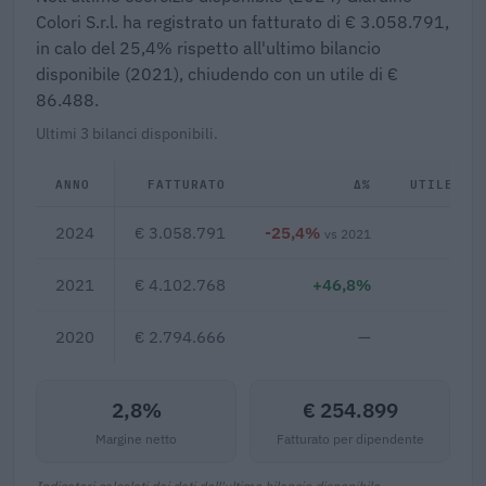
Colori S.r.l. ha registrato un fatturato di € 3.058.791,
in calo del 25,4% rispetto all'ultimo bilancio
disponibile (2021), chiudendo con un utile di €
86.488.
Ultimi 3 bilanci disponibili.
ANNO
FATTURATO
Δ%
UTILE/PE
2024
€ 3.058.791
-25,4%
€ 8
vs 2021
2021
€ 4.102.768
+46,8%
2020
€ 2.794.666
—
2,8%
€ 254.899
Margine netto
Fatturato per dipendente
Indicatori calcolati dai dati dell'ultimo bilancio disponibile.