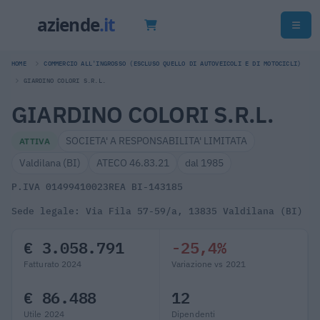
HOME
COMMERCIO ALL'INGROSSO (ESCLUSO QUELLO DI AUTOVEICOLI E DI MOTOCICLI)
GIARDINO COLORI S.R.L.
GIARDINO COLORI S.R.L.
SOCIETA' A RESPONSABILITA' LIMITATA
ATTIVA
Valdilana (BI)
ATECO 46.83.21
dal 1985
P.IVA 01499410023
REA BI-143185
Sede legale: Via Fila 57-59/a, 13835 Valdilana (BI)
€ 3.058.791
-25,4%
Fatturato 2024
Variazione vs 2021
€ 86.488
12
Utile 2024
Dipendenti