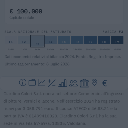
€ 100.000
Capitale sociale
F3
SCALA NAZIONALE DEL FATTURATO
FASCIA
F1
F2
F4
F5
F6
F7
F8
F9
F3
0-1M
1-2M
2-5M
5-10M
10-25M
25-50M
50-100M
100-500M
>500M
Dati economici relativi al bilancio 2024. Fonte: Registro Imprese.
Ultimo aggiornamento: 8 luglio 2026.
Giardino Colori S.r.l. opera nel settore: Commercio all'ingrosso
di pitture, vernici e lacche. Nell'esercizio 2024 ha registrato
ricavi per 3.058.791 euro. Il codice ATECO è 46.83.21 e la
partita IVA è 01499410023. Giardino Colori S.r.l. ha la sua
sede in Via Fila 57-59/a, 13835, Valdilana.