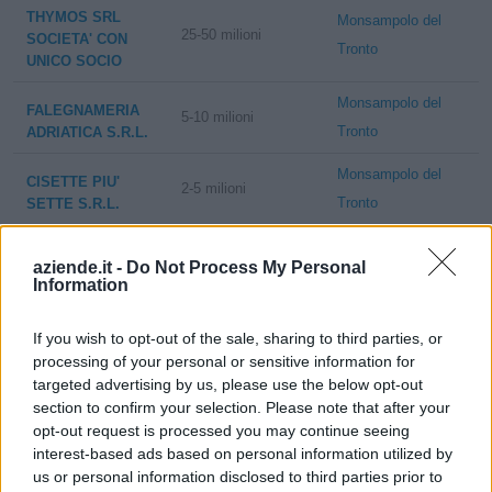
THYMOS SRL
Monsampolo del
25-50 milioni
SOCIETA' CON
Tronto
UNICO SOCIO
Monsampolo del
FALEGNAMERIA
5-10 milioni
Tronto
ADRIATICA S.R.L.
Monsampolo del
CISETTE PIU'
2-5 milioni
Tronto
SETTE S.R.L.
Monsampolo del
RISTO CASH &
10-25 milioni
aziende.it -
Do Not Process My Personal
Tronto
CARRY S.R.L.
Information
Monsampolo del
EUROCISETTE
10-25 milioni
If you wish to opt-out of the sale, sharing to third parties, or
Tronto
S.R.L.
processing of your personal or sensitive information for
Monsampolo del
targeted advertising by us, please use the below opt-out
ADDIS SRL
50-100 milioni
section to confirm your selection. Please note that after your
Tronto
opt-out request is processed you may continue seeing
interest-based ads based on personal information utilized by
CRIVEDIL
Monsampolo del
SOCIETA' A
us or personal information disclosed to third parties prior to
5-10 milioni