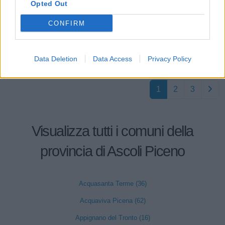
Opted Out
Monsampolo del
BLUE SERIES
1-2 milioni
Tronto
S.R.L.
CONFIRM
Monsampolo del
MADRACING
0-1 milioni
Tronto
S.R.L.S.
Data Deletion
Data Access
Privacy Policy
1
2
3
Visualizza tutti i comuni della
provincia di Ascoli Piceno
Acquasanta Terme (36)
Acquaviva Picena (62)
Appignano del Tronto (16)