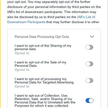
Tronto
RESPONSABILITA'
your opt-out. You may separately opt-out of the further
LIMITATA
disclosure of your personal information by third parties on the
IAB’s list of downstream participants. This information may
also be disclosed by us to third parties on the
IAB’s List of
BRICK SRL
Monsampolo del
10-25 milioni
SOCIETA' CON
Downstream Participants
that may further disclose it to other
Tronto
UNICO S OCIO
third parties.
Monsampolo del
Personal Data Processing Opt Outs
LEONARDO SRL
10-25 milioni
Tronto
I want to opt-out of the Sharing of my
Monsampolo del
personal data.
ERMES SRL
10-25 milioni
Opted In
Tronto
Monsampolo del
I want to opt-out of the Sale of my
MODULPROJECT
5-10 milioni
Personal Data.
Tronto
SRL
Opted In
Monsampolo del
ETHOS S.R.L.
I want to opt-out of processing my
2-5 milioni
Tronto
Personal Data for Targeted Advertising.
Opted In
CENTRO
Monsampolo del
I want to opt-out of Collection, Use,
1-2 milioni
COMMERCIALE
Tronto
Retention, Sale, and/or Sharing of my
L'AQUILONE
Personal Data that Is Unrelated with the
Purposes for which it was collected.