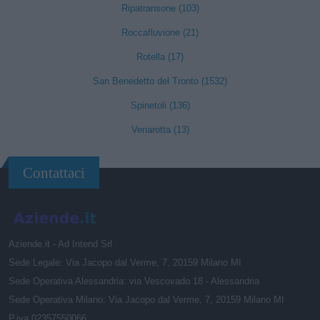
Ripatransone (103)
Roccafluvione (21)
Rotella (17)
San Benedetto del Tronto (1532)
Spinetoli (136)
Venarotta (13)
Contattaci
Aziende.it - Ad Intend Srl
Sede Legale: Via Jacopo dal Verme, 7, 20159 Milano MI
Sede Operativa Alessandria: via Vescovado 18 - Alessandria
Sede Operativa Milano: Via Jacopo dal Verme, 7, 20159 Milano MI
P.iva 02357550066