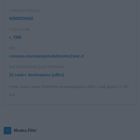
CODICE FISCALE
82000530442
CODICE IPA
c_f380
PEC
comune.monsampolodeltronto@pec.it
FATTURAZIONE ELETTRONICA
12 codici destinatario (uffici)
Fonte: Indice delle Pubbliche Amministrazioni (IPA) – dati aperti CC BY
4.0.
Mostra Filtri