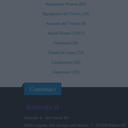
Acquaviva Picena (62)
Appignano del Tronto (16)
Arquata del Tronto (8)
Ascoli Piceno (1067)
Carassai (15)
Castel di Lama (73)
Castignano (36)
Castorano (30)
Contattaci
Aziende.it - Ad Intend Srl
Sede Legale: Via Jacopo dal Verme, 7, 20159 Milano MI