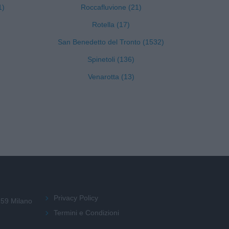
1)
Roccafluvione (21)
Rotella (17)
San Benedetto del Tronto (1532)
Spinetoli (136)
Venarotta (13)
Privacy Policy
159 Milano
Termini e Condizioni