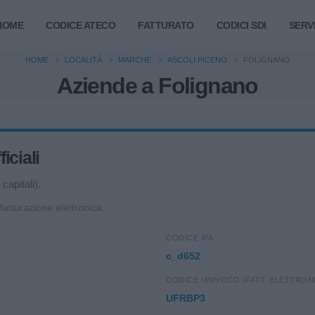
HOME
CODICE ATECO
FATTURATO
CODICI SDI
SERVI
HOME
LOCALITÀ
MARCHE
ASCOLI PICENO
FOLIGNANO
Aziende a Folignano
iciali
capitali).
 fatturazione elettronica.
CODICE IPA
c_d652
CODICE UNIVOCO (FATT. ELETTRON
UFRBP3