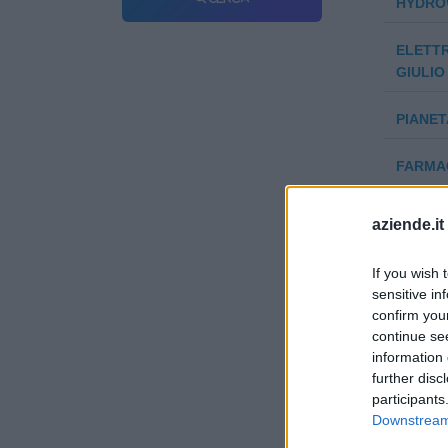
HYDROW
ELETTR
GIULIO 
PIANET
FARMAC
SANTINI
aziende.it
STUDIO
If you wish 
sensitive in
NOGI P
confirm you
continue se
STAMIR
information 
SOCIA
further disc
participants
Downstream 
BIRRAM