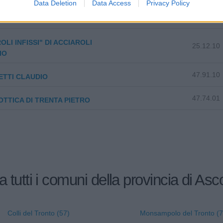
Data Deletion
Data Access
Privacy Policy
IMPIANTI DI SICUREZZA DI
43.21.02
 FRANZ XAVER
OLI INFISSI" DI ACCIAROLI
25.12.10
IO
47.91.10
ETTI CLAUDIO
47.74.01
TTICA DI TRENTA PIETRO
a tutti i comuni della provincia di Asc
Colli del Tronto (57)
Monsampolo del Tronto (7