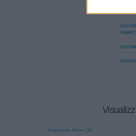
I.D.S. 
BOSSL
ACCIAR
FABRIZ
ZUCCH
PSYCOO
Visualizz
Acquasanta Terme (36)