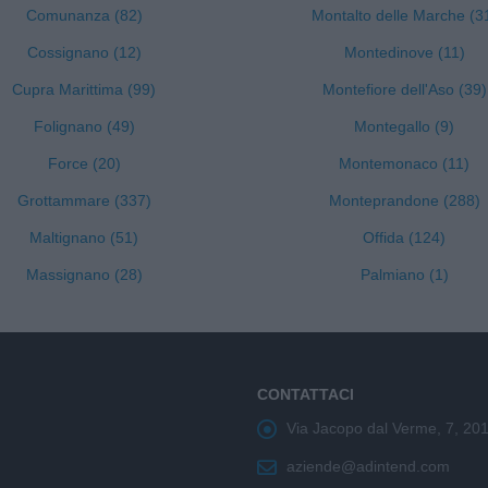
Comunanza (82)
Montalto delle Marche (3
Cossignano (12)
Montedinove (11)
Cupra Marittima (99)
Montefiore dell'Aso (39)
Folignano (49)
Montegallo (9)
Force (20)
Montemonaco (11)
Grottammare (337)
Monteprandone (288)
Maltignano (51)
Offida (124)
Massignano (28)
Palmiano (1)
CONTATTACI
Via Jacopo dal Verme, 7, 20
aziende@adintend.com