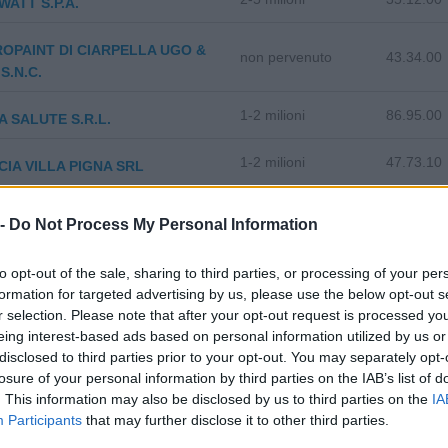
ATT S.P.A.
OPAINT DI CIARPELLA UGO &
non pervenuto
43.34.00
S.N.C.
1-2 milioni
86.95.00
A SALUTE S.R.L.
1-2 milioni
47.73.10
IA VILLA PIGNA SRL
0-1 milioni
49.31.02
 BUS S.R.L.
 -
Do Not Process My Personal Information
0-1 milioni
66.21.00
 PERONI SRL
to opt-out of the sale, sharing to third parties, or processing of your per
formation for targeted advertising by us, please use the below opt-out s
0-1 milioni
22.22.00
LAST SRL
r selection. Please note that after your opt-out request is processed y
eing interest-based ads based on personal information utilized by us or
A SOCIETA' COOPERATIVA
disclosed to third parties prior to your opt-out. You may separately opt-
0-1 milioni
86.90.29
LE
losure of your personal information by third parties on the IAB’s list of
. This information may also be disclosed by us to third parties on the
IA
0-1 milioni
11.05.00
Participants
that may further disclose it to other third parties.
ENTIS SRL