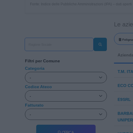
Fonte: Indice delle Pubbliche Amministrazioni (IPA) – dati apert
Le azi
Folign
Aziend
Filtri per Comune
Categoria
T.M. IT
ECO C
Codice Ateco
E9SRL
Fatturato
BARBA
UNIPE
Cerca