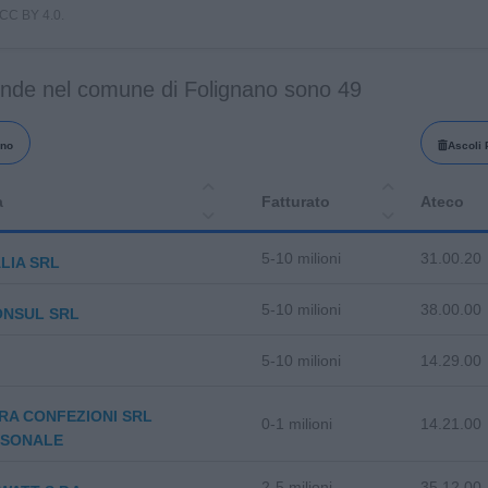
i CC BY 4.0.
ende nel comune di Folignano sono 49
ano
Ascoli 
a
Fatturato
Ateco
5-10 milioni
31.00.20
ALIA SRL
5-10 milioni
38.00.00
ONSUL SRL
5-10 milioni
14.29.00
RA CONFEZIONI SRL
0-1 milioni
14.21.00
RSONALE
2-5 milioni
35.12.00