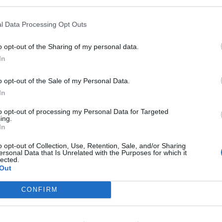
OOP. ATTIVAMENTE
0-1 milioni
88.10.00
TENZA
l Data Processing Opt Outs
0-1 milioni
49.30.00
BUS S.R.L.
o opt-out of the Sharing of my personal data.
In
0-1 milioni
10.41.10
CIO QUARESIMA SRL
o opt-out of the Sale of my Personal Data.
FETTERIA SRL SEMPLIFICATA'
In
0-1 milioni
56.30.00
VE 'LA CAFFETTERIA
to opt-out of processing my Personal Data for Targeted
ing.
0-1 milioni
60.00.00
TE TELEVISIVA MARCHE S.R.L.
In
o opt-out of Collection, Use, Retention, Sale, and/or Sharing
0-1 milioni
92.00.09
SRL SEMPLIFICATA
ersonal Data that Is Unrelated with the Purposes for which it
lected.
Out
FACTOR SOCIETA' SPORTIVO
0-1 milioni
85.51.09
ANTISTICA
CONFIRM
0-1 milioni
62.10.00
RLS