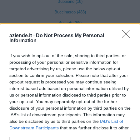
Bubbiano (18)
Buccinasco (483)
Buscate (68)
Bussero (92)
aziende.it -
Do Not Process My Personal
Information
Busto Garolfo (176)
Calvignasco (17)
If you wish to opt-out of the sale, sharing to third parties, or
processing of your personal or sensitive information for
Cambiago (111)
targeted advertising by us, please use the below opt-out
section to confirm your selection. Please note that after your
Canegrate (129)
opt-out request is processed you may continue seeing
Carpiano (57)
interest-based ads based on personal information utilized by
us or personal information disclosed to third parties prior to
Carugate (229)
your opt-out. You may separately opt-out of the further
Casarile (51)
disclosure of your personal information by third parties on the
IAB’s list of downstream participants. This information may
Casorezzo (102)
also be disclosed by us to third parties on the
IAB’s List of
Downstream Participants
that may further disclose it to other
Cassano d'Adda (275)
third parties.
Pero (330)