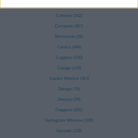
Corbetta (236)
Cormano (342)
Cornaredo (307)
Morimondo (26)
Corsico (444)
Cuggiono (120)
Cusago (143)
Cusano Milanino (363)
Dairago (76)
Dresano (30)
Gaggiano (202)
Garbagnate Milanese (338)
Gessate (129)