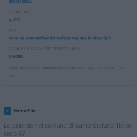
02941420156
CODICE IPA
c_i361
PEC
comune.santostefanoticino@pec.regione.lombardia.it
CODICE UNIVOCO (FATT. ELETTRONICA)
UFR089
Fonte: Indice delle Pubbliche Amministrazioni (IPA) – dati aperti CC BY
4.0.
Mostra Filtri
Le aziende nel comune di Santo Stefano Ticino
sono 57