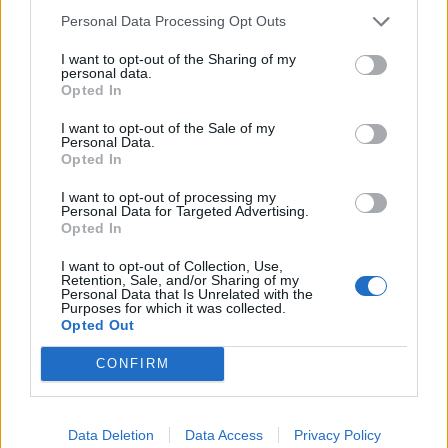
Personal Data Processing Opt Outs
Cassina de' Pecchi (200)
I want to opt-out of the Sharing of my
Cassinetta di Lugagnano (38)
personal data.
Opted In
Castano Primo (232)
I want to opt-out of the Sale of my
Personal Data.
Opted In
Cernusco sul Naviglio (792)
Cerro al Lambro (46)
I want to opt-out of processing my
Personal Data for Targeted Advertising.
Cerro Maggiore (231)
Opted In
Cesano Boscone (254)
I want to opt-out of Collection, Use,
Retention, Sale, and/or Sharing of my
Personal Data that Is Unrelated with the
Cesate (126)
Purposes for which it was collected.
Opted Out
Cinisello Balsamo (1039)
Cisliano (59)
CONFIRM
Cologno Monzese (819)
Colturano (40)
Data Deletion
Data Access
Privacy Policy