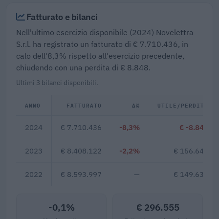
Fatturato e bilanci
Nell'ultimo esercizio disponibile (2024) Novelettra
S.r.l. ha registrato un fatturato di € 7.710.436, in
calo dell'8,3% rispetto all'esercizio precedente,
chiudendo con una perdita di € 8.848.
Ultimi 3 bilanci disponibili.
ANNO
FATTURATO
Δ%
UTILE/PERDITA
2024
€ 7.710.436
-8,3%
€ -8.848
2023
€ 8.408.122
-2,2%
€ 156.643
2022
€ 8.593.997
—
€ 149.632
-0,1%
€ 296.555