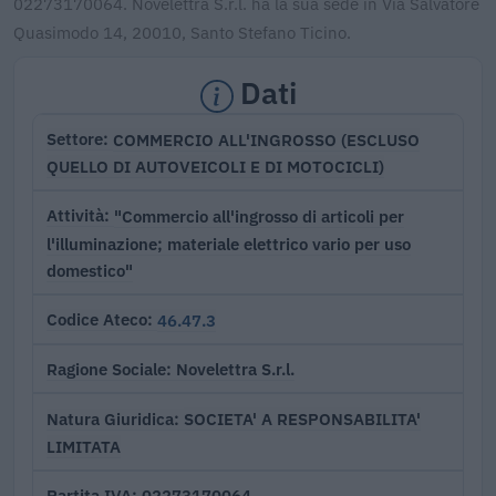
02273170064. Novelettra S.r.l. ha la sua sede in Via Salvatore
Quasimodo 14, 20010, Santo Stefano Ticino.
Dati
COMMERCIO ALL'INGROSSO (ESCLUSO
Settore
QUELLO DI AUTOVEICOLI E DI MOTOCICLI)
"Commercio all'ingrosso di articoli per
Attività
l'illuminazione; materiale elettrico vario per uso
domestico"
46.47.3
Codice Ateco
Novelettra S.r.l.
Ragione Sociale
SOCIETA' A RESPONSABILITA'
Natura Giuridica
LIMITATA
02273170064
Partita IVA