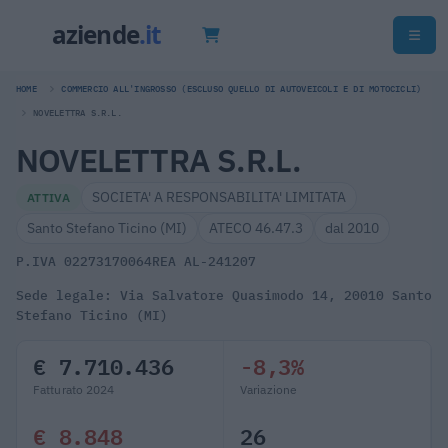
HOME
COMMERCIO ALL'INGROSSO (ESCLUSO QUELLO DI AUTOVEICOLI E DI MOTOCICLI)
NOVELETTRA S.R.L.
NOVELETTRA S.R.L.
SOCIETA' A RESPONSABILITA' LIMITATA
ATTIVA
Santo Stefano Ticino (MI)
ATECO 46.47.3
dal 2010
P.IVA 02273170064
REA AL-241207
Sede legale: Via Salvatore Quasimodo 14, 20010 Santo
Stefano Ticino (MI)
€ 7.710.436
-8,3%
Fatturato 2024
Variazione
€ 8.848
26