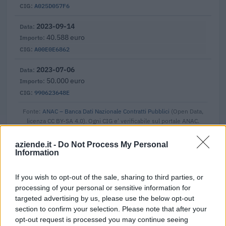
A025D057F6
2023-09-14
40.588 euro
A00E0E6862
2023-07-06
50.000 euro
990623648E
Fonte:
ANAC – Banca Dati Nazionale Contratti Pubblici
(Open Data,
licenza CC BY-SA 4.0). Ogni CIG e' verificabile sul portale ANAC.
aziende.it -
Do Not Process My Personal
Information
Aiuti di Stato e contributi pubblici
If you wish to opt-out of the sale, sharing to third parties, or
processing of your personal or sensitive information for
Novelettra S.r.l. risulta beneficiaria di 13 aiuti o contributi
targeted advertising by us, please use the below opt-out
pubblici per un totale di 3.574.267 euro (2020–2026).
section to confirm your selection. Please note that after your
opt-out request is processed you may continue seeing
2026-05-29