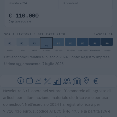
Perdita 2024
Dipendenti
€ 110.000
Capitale sociale
F4
SCALA NAZIONALE DEL FATTURATO
FASCIA
F1
F2
F3
F5
F6
F7
F8
F9
F4
0-1M
1-2M
2-5M
5-10M
10-25M
25-50M
50-100M
100-500M
>500M
Dati economici relativi al bilancio 2024. Fonte: Registro Imprese.
Ultimo aggiornamento: 7 luglio 2026.
Novelettra S.r.l. opera nel settore: "Commercio all'ingrosso di
articoli per l'illuminazione; materiale elettrico vario per uso
domestico". Nell'esercizio 2024 ha registrato ricavi per
7.710.436 euro. Il codice ATECO è 46.47.3 e la partita IVA è