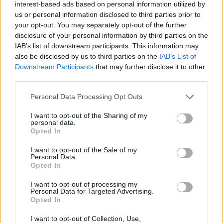
interest-based ads based on personal information utilized by
PROGRAMMA REGIONALE FONDO SOCIALE
us or personal information disclosed to third parties prior to
EUROPEO PLUS 2021-2027, Formare per assumere-
your opt-out. You may separately opt-out of the further
Incentivi occupazionali associati a vou
disclosure of your personal information by third parties on the
UNIONCAMERE LOMBARDIA
IAB’s list of downstream participants. This information may
2.500 euro
also be disclosed by us to third parties on the
IAB’s List of
Downstream Participants
that may further disclose it to other
2025-11-27
third parties.
Incentivo per ricollocazione lavorativa soggetti
privi di occupazione e beneficiari dell'assicurazione
Personal Data Processing Opt Outs
sociale per l'im
INPS
I want to opt-out of the Sharing of my
2.226 euro
personal data.
Opted In
2025-05-20
I want to opt-out of the Sale of my
Regolamento per i fondi interprofessionali per la
Personal Data.
formazione continua per la concessioni di aiuti di stato
Opted In
esentati ai s
Fapi - Fondo Formazione PMI
I want to opt-out of processing my
Personal Data for Targeted Advertising.
3.000 euro
Opted In
2025-03-28
I want to opt-out of Collection, Use,