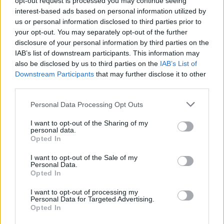
opt-out request is processed you may continue seeing
10-25 milioni
Aprilia
CO.MEC.EL SRL
interest-based ads based on personal information utilized by
us or personal information disclosed to third parties prior to
2-5 milioni
Aprilia
your opt-out. You may separately opt-out of the further
R.I.P. SRL
disclosure of your personal information by third parties on the
IAB’s list of downstream participants. This information may
5-10 milioni
Aprilia
DE MIN SRL
also be disclosed by us to third parties on the
IAB’s List of
Downstream Participants
that may further disclose it to other
INDUSTRIA
third parties.
LAVORAZIONI
5-10 milioni
Aprilia
MECCANICHE -
Personal Data Processing Opt Outs
I.L.M. - S.R.L.
I want to opt-out of the Sharing of my
personal data.
Opted In
1
2
3
4
5
I want to opt-out of the Sale of my
Personal Data.
Opted In
Visualizza tutti i comuni della
I want to opt-out of processing my
Personal Data for Targeted Advertising.
provincia di Latina
Opted In