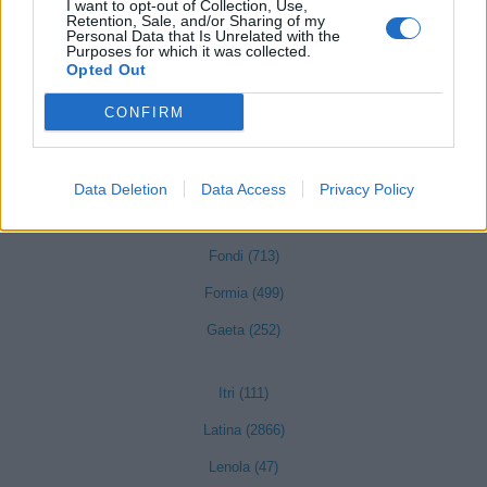
I want to opt-out of Collection, Use,
Retention, Sale, and/or Sharing of my
Aprilia (1116)
Personal Data that Is Unrelated with the
Purposes for which it was collected.
Opted Out
Bassiano (5)
Campodimele (2)
CONFIRM
Castelforte (41)
Cisterna di Latina (674)
Data Deletion
Data Access
Privacy Policy
Cori (110)
Fondi (713)
Formia (499)
Gaeta (252)
Itri (111)
Latina (2866)
Lenola (47)