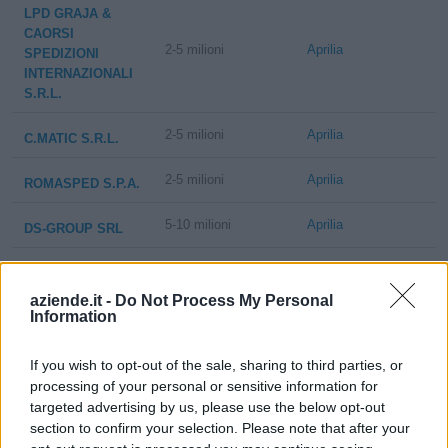
LPD GRAJA &
CAORSI
2-5 milioni
Aprilia
SPEDIZIONI
INTERNAZIONALI
S.R.L.
2-5 milioni
Aprilia
C.MATIC S.R.L.
2-5 milioni
Aprilia
ROMASPED S.P.A.
5-10 milioni
Aprilia
DS-GROUP SRL
5-10 milioni
Aprilia
ASS.EL. S.R.L.
aziende.it -
Do Not Process My Personal
Information
M.D.M. SRL
5-10 milioni
Aprilia
MOVIMENTAZIONE
DEPOSITO MERCI
If you wish to opt-out of the sale, sharing to third parties, or
processing of your personal or sensitive information for
R.I.D.A.
targeted advertising by us, please use the below opt-out
50-100 milioni
Aprilia
AMBIENTE S.R.L.
section to confirm your selection. Please note that after your