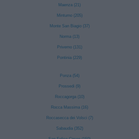
Maenza (21)
Minturno (205)
Monte San Biagio (37)
Norma (13)
Priverno (131)
Pontinia (229)
Ponza (54)
Prossedi (9)
Roccagorga (10)
Rocca Massima (16)
Roccasecca dei Volsci (7)
Sabaudia (352)
San Felice Circeo (150)