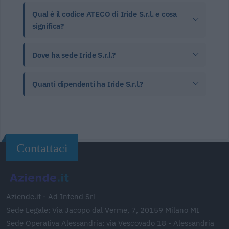
Qual è il codice ATECO di Iride S.r.l. e cosa
significa?
Dove ha sede Iride S.r.l.?
Quanti dipendenti ha Iride S.r.l.?
Contattaci
Aziende.it - Ad Intend Srl
Sede Legale: Via Jacopo dal Verme, 7, 20159 Milano MI
Sede Operativa Alessandria: via Vescovado 18 - Alessandria