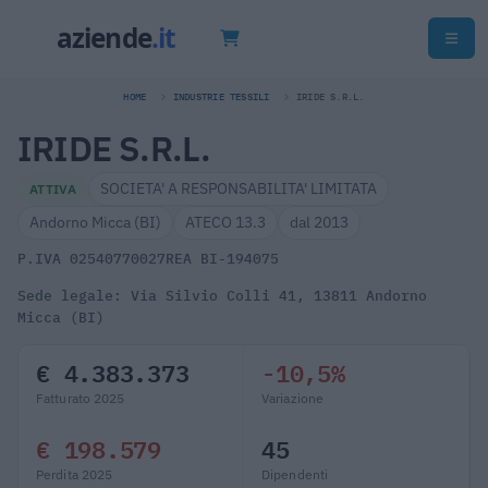
HOME
INDUSTRIE TESSILI
IRIDE S.R.L.
IRIDE S.R.L.
SOCIETA' A RESPONSABILITA' LIMITATA
ATTIVA
Andorno Micca (BI)
ATECO 13.3
dal 2013
P.IVA 02540770027
REA BI-194075
Sede legale: Via Silvio Colli 41, 13811 Andorno
Micca (BI)
€ 4.383.373
-10,5%
Fatturato 2025
Variazione
€ 198.579
45
Perdita 2025
Dipendenti