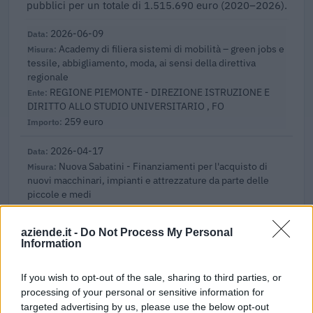
pubblici per un totale di 1.515.690 euro (2020–2026).
2026-06-09
Academy di filiera sistemi di mobilità – green jobs e
tessile, abbigliamento, moda, ai sensi della direttiva
regionale
REGIONE PIEMONTE - DIREZIONE ISTRUZIONE E
DIRITTO ALLO STUDIO UNIVERSITARIO , FO
259 euro
2026-04-17
Nuova Sabatini - Finanziamenti per l'acquisto di
nuovi macchinari, impianti e attrezzature da parte delle
piccole e medi
Ministero delle Imprese e del Made in Italy -
Dipartimento per le politiche per
aziende.it -
Do Not Process My Personal
32.447 euro
Information
2026-01-29
If you wish to opt-out of the sale, sharing to third parties, or
Rinnovo delle flotte delle imprese piemontesi
processing of your personal or sensitive information for
UNIONE REGIONALE DELLE CAMERE DI COMMERCIO
targeted advertising by us, please use the below opt-out
INDUSTRIA ARTIGIANATO AGRICOLTURA DEL