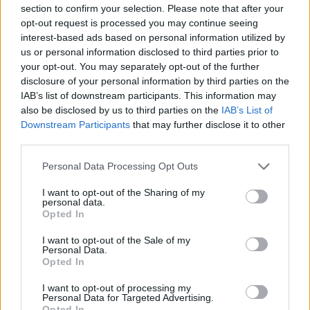
section to confirm your selection. Please note that after your
18.650 euro
opt-out request is processed you may continue seeing
interest-based ads based on personal information utilized by
2025-12-03
us or personal information disclosed to third parties prior to
Voucher certificazioni PMI per competitività e
your opt-out. You may separately opt-out of the further
sostenibilità
disclosure of your personal information by third parties on the
UNIONE REGIONALE DELLE CAMERE DI COMMERCIO
IAB’s list of downstream participants. This information may
INDUSTRIA ARTIGIANATO AGRICOLTURA DEL
also be disclosed by us to third parties on the
IAB’s List of
22.820 euro
Downstream Participants
that may further disclose it to other
third parties.
2025-07-15
BANDO TEC 2024
Personal Data Processing Opt Outs
CCIAA Monte Rosa Laghi Alto Piemonte
5.000 euro
I want to opt-out of the Sharing of my
personal data.
Opted In
2024-07-17
Regolamento per i fondi interprofessionali per la
I want to opt-out of the Sale of my
formazione continua per la concessioni di aiuti di stato
Personal Data.
Opted In
esentati ai s
FONDIMPRESA
I want to opt-out of processing my
3.000 euro
Personal Data for Targeted Advertising.
Opted In