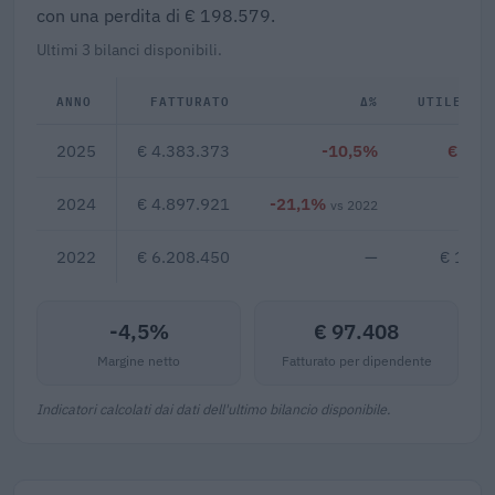
con una perdita di € 198.579.
Ultimi 3 bilanci disponibili.
ANNO
FATTURATO
Δ%
UTILE/PE
2025
€ 4.383.373
-10,5%
€ -19
2024
€ 4.897.921
-21,1%
€ 1
vs 2022
2022
€ 6.208.450
—
€ 1.37
-4,5%
€ 97.408
Margine netto
Fatturato per dipendente
Indicatori calcolati dai dati dell'ultimo bilancio disponibile.