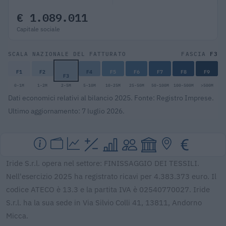
€ 1.089.011
Capitale sociale
F3
SCALA NAZIONALE DEL FATTURATO
FASCIA
F1
F2
F4
F5
F6
F7
F8
F9
F3
0-1M
1-2M
2-5M
5-10M
10-25M
25-50M
50-100M
100-500M
>500M
Dati economici relativi al bilancio 2025. Fonte: Registro Imprese.
Ultimo aggiornamento: 7 luglio 2026.
Iride S.r.l. opera nel settore: FINISSAGGIO DEI TESSILI.
Nell'esercizio 2025 ha registrato ricavi per 4.383.373 euro. Il
codice ATECO è 13.3 e la partita IVA è 02540770027. Iride
S.r.l. ha la sua sede in Via Silvio Colli 41, 13811, Andorno
Micca.