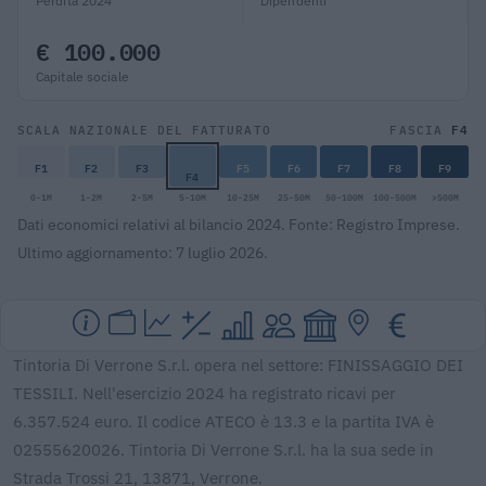
Perdita 2024
Dipendenti
€ 100.000
Capitale sociale
F4
SCALA NAZIONALE DEL FATTURATO
FASCIA
F1
F2
F3
F5
F6
F7
F8
F9
F4
0-1M
1-2M
2-5M
5-10M
10-25M
25-50M
50-100M
100-500M
>500M
Dati economici relativi al bilancio 2024. Fonte: Registro Imprese.
Ultimo aggiornamento: 7 luglio 2026.
Tintoria Di Verrone S.r.l. opera nel settore: FINISSAGGIO DEI
TESSILI. Nell'esercizio 2024 ha registrato ricavi per
6.357.524 euro. Il codice ATECO è 13.3 e la partita IVA è
02555620026. Tintoria Di Verrone S.r.l. ha la sua sede in
Strada Trossi 21, 13871, Verrone.