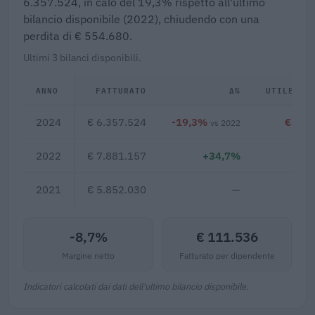
6.357.524, in calo del 19,3% rispetto all'ultimo
bilancio disponibile (2022), chiudendo con una
perdita di € 554.680.
Ultimi 3 bilanci disponibili.
ANNO
FATTURATO
Δ%
UTILE/PE
2024
€ 6.357.524
-19,3%
€ -55
vs 2022
2022
€ 7.881.157
+34,7%
€ 8
2021
€ 5.852.030
—
-8,7%
€ 111.536
Margine netto
Fatturato per dipendente
Indicatori calcolati dai dati dell'ultimo bilancio disponibile.