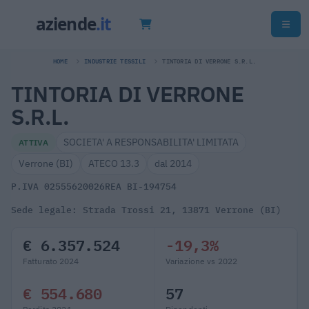
HOME
INDUSTRIE TESSILI
TINTORIA DI VERRONE S.R.L.
TINTORIA DI VERRONE
S.R.L.
SOCIETA' A RESPONSABILITA' LIMITATA
ATTIVA
Verrone (BI)
ATECO 13.3
dal 2014
P.IVA 02555620026
REA BI-194754
Sede legale: Strada Trossi 21, 13871 Verrone (BI)
€ 6.357.524
-19,3%
Fatturato 2024
Variazione vs 2022
€ 554.680
57