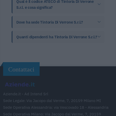
Qual è il codice ATECO di Tintoria Di Verrone
S.r.l. e cosa significa?
Dove ha sede Tintoria Di Verrone S.r.l.?
Quanti dipendenti ha Tintoria Di Verrone S.r.l.?
Contattaci
Aziende.it - Ad Intend Srl
Sede Legale: Via Jacopo dal Verme, 7, 20159 Milano MI
Sede Operativa Alessandria: via Vescovado 18 - Alessandria
Sede Operativa Milano: Via Jacopo dal Verme, 7, 20159