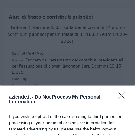
Aiuti di Stato e contributi pubblici
Tintoria Di Verrone S.r.l. risulta beneficiaria di 14 aiuti o
contributi pubblici per un totale di 3.116.525 euro (2020–
2026).
2026-02-23
Esonero dal versamento dei contributi previdenziali
per l'assunzione di giovani lavoratori ( art. 1 comma 10-15
L. 178/
inps
1.122 euro
aziende.it -
Do Not Process My Personal
2026-01-29
Information
Esonero dal versamento dei contributi previdenziali
per l'assunzione di giovani lavoratori ( art. 1 comma 10-15
L. 178/
If you wish to opt-out of the sale, sharing to third parties, or
processing of your personal or sensitive information for
inps
targeted advertising by us, please use the below opt-out
3.672 euro