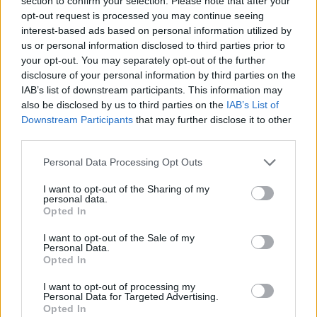
section to confirm your selection. Please note that after your
opt-out request is processed you may continue seeing
2025-11-03
interest-based ads based on personal information utilized by
Agevolazioni a favore delle imprese a forte
us or personal information disclosed to third parties prior to
consumo di energia elettrica
your opt-out. You may separately opt-out of the further
Cassa per i servizi energetici e ambientali CSEA
disclosure of your personal information by third parties on the
138.981 euro
IAB’s list of downstream participants. This information may
also be disclosed by us to third parties on the
IAB’s List of
2025-07-08
Downstream Participants
that may further disclose it to other
Avviso Pubblico ISI 2023
third parties.
INAIL - Direzione Centrale Prevenzione
126.971 euro
Personal Data Processing Opt Outs
2025-06-20
I want to opt-out of the Sharing of my
personal data.
Agevolazioni a favore delle imprese a forte
Opted In
consumo di energia elettrica
Cassa per i servizi energetici e ambientali CSEA
I want to opt-out of the Sale of my
111.070 euro
Personal Data.
Opted In
2023-03-24
I want to opt-out of processing my
Agevolazioni a favore delle imprese a forte
Personal Data for Targeted Advertising.
consumo di energia elettrica
Opted In