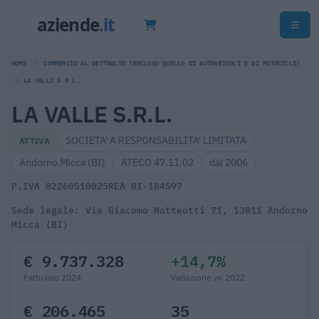
HOME
COMMERCIO AL DETTAGLIO (ESCLUSO QUELLO DI AUTOVEICOLI E DI MOTOCICLI)
LA VALLE S.R.L.
LA VALLE S.R.L.
SOCIETA' A RESPONSABILITA' LIMITATA
ATTIVA
Andorno Micca (BI)
ATECO 47.11.02
dal 2006
P.IVA 02260510025
REA BI-184597
Sede legale: Via Giacomo Matteotti 71, 13811 Andorno
Micca (BI)
€ 9.737.328
+14,7%
Fatturato 2024
Variazione vs 2022
€ 206.465
35