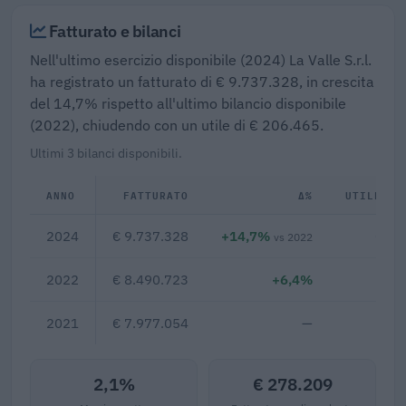
Fatturato e bilanci
Nell'ultimo esercizio disponibile (2024) La Valle S.r.l.
ha registrato un fatturato di € 9.737.328, in crescita
del 14,7% rispetto all'ultimo bilancio disponibile
(2022), chiudendo con un utile di € 206.465.
Ultimi 3 bilanci disponibili.
ANNO
FATTURATO
Δ%
UTILE/PE
2024
€ 9.737.328
+14,7%
€ 20
vs 2022
2022
€ 8.490.723
+6,4%
€ 9
2021
€ 7.977.054
—
2,1%
€ 278.209