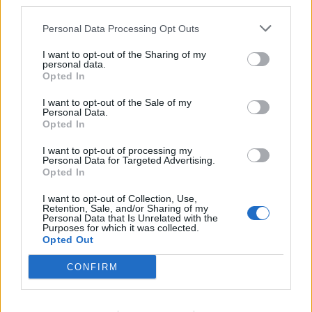
third parties.
Infortuni sul Lavoro - INAIL
12 euro
Personal Data Processing Opt Outs
I want to opt-out of the Sharing of my
2022-01-14
personal data.
Fondo di garanzia per le piccole e medie imprese
Opted In
Banca del Mezzogiorno MedioCredito Centrale S.p.A.
n.d.
I want to opt-out of the Sale of my
Personal Data.
Opted In
2021-12-01
IncentivO Lavoro (IO Lavoro)
I want to opt-out of processing my
Personal Data for Targeted Advertising.
INPS
Opted In
1.318 euro
I want to opt-out of Collection, Use,
2021-11-16
Retention, Sale, and/or Sharing of my
Personal Data that Is Unrelated with the
Incentivo per l'assunzione di lavoratori con almeno
Purposes for which it was collected.
cinquant'anni d'età disoccupati da oltre dodici mesi e di
Opted Out
donne di q
Istituto Nazionale per l'Assicurazione contro gli
CONFIRM
Infortuni sul Lavoro - INAIL
30 euro