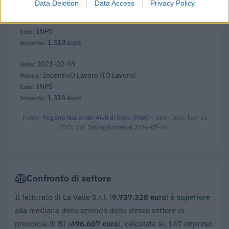
Data Deletion
Data Access
Privacy Policy
2021-02-09
IncentivO Lavoro (IO Lavoro)
INPS
1.318 euro
2021-02-09
IncentivO Lavoro (IO Lavoro)
INPS
1.318 euro
Fonte:
Registro Nazionale Aiuti di Stato (RNA)
– Open Data, licenza
IODL 2.0. Dati aggiornati al 2026-07-02.
Confronto di settore
Il fatturato di La Valle S.r.l. (
9.737.328 euro
) è
superiore
alla
mediana delle aziende dello stesso settore in
provincia di BI (
496.607 euro
), calcolata su 147 imprese.