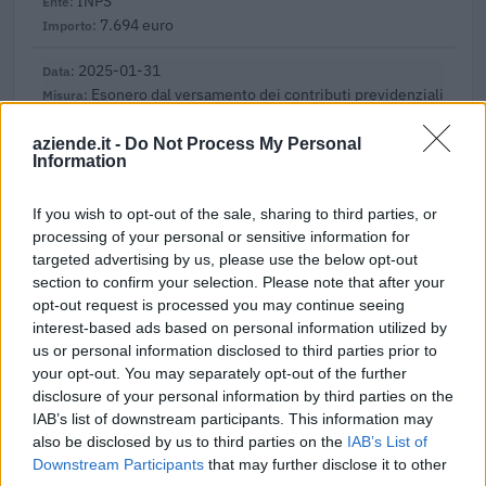
INPS
7.694 euro
2025-01-31
Esonero dal versamento dei contributi previdenziali
per l'assunzione di giovani lavoratori ( art. 1 comma 10-15
L. 178/
aziende.it -
Do Not Process My Personal
inps
Information
990 euro
If you wish to opt-out of the sale, sharing to third parties, or
2023-04-04
processing of your personal or sensitive information for
esenzioni fiscali e crediti d'imposta adottati a
targeted advertising by us, please use the below opt-out
seguito della crisi economica causata dall'epidemia di
section to confirm your selection. Please note that after your
COVID-19 [con mo
opt-out request is processed you may continue seeing
agenzia delle entrate
interest-based ads based on personal information utilized by
4.117 euro
us or personal information disclosed to third parties prior to
your opt-out. You may separately opt-out of the further
2022-11-07
disclosure of your personal information by third parties on the
Incentivo per l'assunzione di lavoratori con almeno
IAB’s list of downstream participants. This information may
cinquant'anni d'età disoccupati da oltre dodici mesi e di
also be disclosed by us to third parties on the
IAB’s List of
donne di q
Downstream Participants
that may further disclose it to other
Istituto Nazionale per l'Assicurazione contro gli