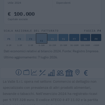
Utile 2024
Dipendenti
€ 100.000
Capitale sociale
F4
SCALA NAZIONALE DEL FATTURATO
FASCIA
F1
F2
F3
F5
F6
F7
F8
F9
F4
0-1M
1-2M
2-5M
5-10M
10-25M
25-50M
50-100M
100-500M
>500M
Dati economici relativi al bilancio 2024. Fonte: Registro Imprese.
Ultimo aggiornamento: 7 luglio 2026.
La Valle S.r.l. opera nel settore: Commercio al dettaglio non
specializzato con prevalenza di altri prodotti alimentari,
bevande o tabacchi. Nell'esercizio 2024 ha registrato ricavi
per 9.737.328 euro. Il codice ATECO è 47.11.02 e la partita