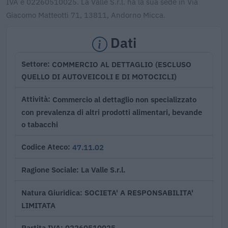
IVA è 02260510025. La Valle S.r.l. ha la sua sede in Via
Giacomo Matteotti 71, 13811, Andorno Micca.
Dati
COMMERCIO AL DETTAGLIO (ESCLUSO
Settore
QUELLO DI AUTOVEICOLI E DI MOTOCICLI)
Commercio al dettaglio non specializzato
Attività
con prevalenza di altri prodotti alimentari, bevande
o tabacchi
47.11.02
Codice Ateco
La Valle S.r.l.
Ragione Sociale
SOCIETA' A RESPONSABILITA'
Natura Giuridica
LIMITATA
02260510025
Partita IVA