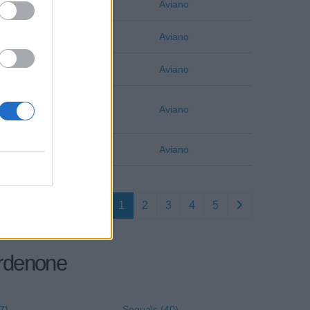
Pordenone
Aviano
Pordenone
Aviano
Pordenone
Aviano
Pordenone
Aviano
Pordenone
Aviano
1
2
3
4
5
Pordenone
7)
Sequals (40)