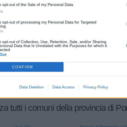
2-5 milioni
27.51.00
OPIU' SRL
o opt-out of the Sale of my Personal Data.
In
10-25 milioni
10.10.00
NI S.R.L.
to opt-out of processing my Personal Data for Targeted
ing.
0-1 milioni
22.24.09
RL
In
o opt-out of Collection, Use, Retention, Sale, and/or Sharing
T COSTRUZIONI METALLICHE
1-2 milioni
25.40.00
ersonal Data that Is Unrelated with the Purposes for which it
lected.
Out
5-10 milioni
42.11.00
SE ASFALTI S.R.L.
CONFIRM
Data Deletion
Data Access
Privacy Policy
za tutti i comuni della provincia di 
Claut (21)
Pasiano di Pordenone (13