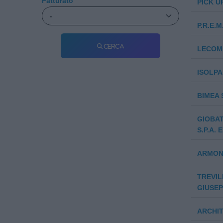
Fatturato
PICK UP
P.R.E.M
Cerca
LECOMF
ISOLPA
BIMEA 
GIOBA
S.P.A.
ARMONY
TREVIL
GIUSEP
ARCHIT