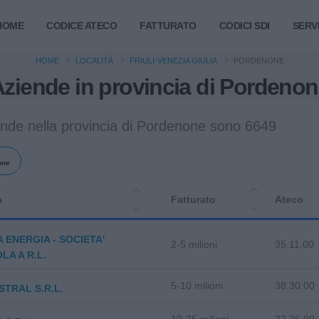
HOME
CODICE ATECO
FATTURATO
CODICI SDI
SERVI
HOME
LOCALITÀ
FRIULI-VENEZIA GIULIA
PORDENONE
ziende in provincia di Pordeno
ende nella provincia di Pordenone sono 6649
one
a
Fatturato
Ateco
 ENERGIA - SOCIETA'
2-5 milioni
35.11.00
LA A R.L.
5-10 milioni
38.30.00
STRAL S.R.L.