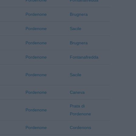
Pordenone
Fontanafredda
Pordenone
Brugnera
Pordenone
Sacile
Pordenone
Brugnera
Pordenone
Fontanafredda
Pordenone
Sacile
Pordenone
Caneva
Prata di
Pordenone
Pordenone
Pordenone
Cordenons