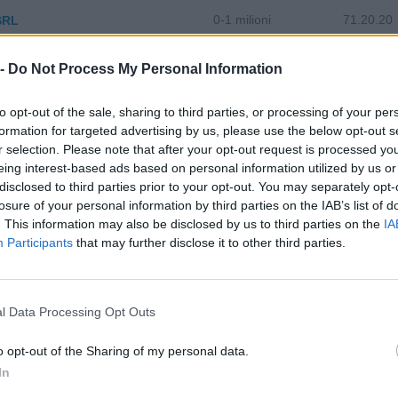
0-1 milioni
71.20.20
SRL
0-1 milioni
68.20.09
E S.R.L.
 -
Do Not Process My Personal Information
50-100 milioni
35.12.00
 S.P.A.
to opt-out of the sale, sharing to third parties, or processing of your per
formation for targeted advertising by us, please use the below opt-out s
2-5 milioni
41.20.00
r selection. Please note that after your opt-out request is processed y
ENTO DMC S.R.L.
eing interest-based ads based on personal information utilized by us or
disclosed to third parties prior to your opt-out. You may separately opt-
10-25 milioni
31.00.31
 S.R.L.
losure of your personal information by third parties on the IAB’s list of
. This information may also be disclosed by us to third parties on the
IA
10-25 milioni
23.14.00
BRE S.R.L.
Participants
that may further disclose it to other third parties.
10-25 milioni
18.14.00
STUDIO SPA
l Data Processing Opt Outs
5-10 milioni
31.00.13
RREDAMENTI S.R.L.
o opt-out of the Sharing of my personal data.
25-50 milioni
25.11.00
SRL
In