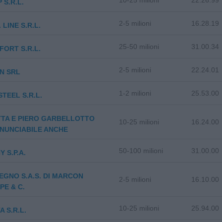
10-25 milioni
22.26.99
 S.R.L.
2-5 milioni
16.28.19
. LINE S.R.L.
25-50 milioni
31.00.34
ORT S.R.L.
2-5 milioni
22.24.01
N SRL
1-2 milioni
25.53.00
STEEL S.R.L.
TTA E PIERO GARBELLOTTO
10-25 milioni
16.24.00
 ENUNCIABILE ANCHE
50-100 milioni
31.00.00
 S.P.A.
EGNO S.A.S. DI MARCON
2-5 milioni
16.10.00
PE & C.
10-25 milioni
25.94.00
A S.R.L.