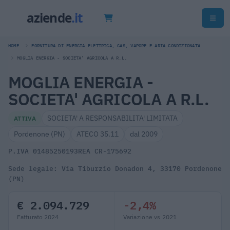
HOME
FORNITURA DI ENERGIA ELETTRICA, GAS, VAPORE E ARIA CONDIZIONATA
MOGLIA ENERGIA - SOCIETA' AGRICOLA A R.L.
MOGLIA ENERGIA -
SOCIETA' AGRICOLA A R.L.
SOCIETA' A RESPONSABILITA' LIMITATA
ATTIVA
Pordenone (PN)
ATECO 35.11
dal 2009
P.IVA 01485250193
REA CR-175692
Sede legale: Via Tiburzio Donadon 4, 33170 Pordenone
(PN)
€ 2.094.729
-2,4%
Fatturato 2024
Variazione vs 2021