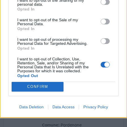
I want to opt-out of the Sharing of my
personal data.
Opted In
I want to opt-out of the Sale of my
Confronto di settore
Personal Data.
Opted In
Il fatturato di Moglia Energia - Societa' Agricola A R.l.
(
2.094.729 euro
) è
in linea con la
mediana delle aziende
I want to opt-out of processing my
Personal Data for Targeted Advertising.
dello stesso settore in provincia di PN (
1.857.469 euro
),
Opted In
calcolata su 21 imprese.
I want to opt-out of Collection, Use,
Retention, Sale, and/or Sharing of my
Elaborazione sui bilanci depositati (Registro Imprese). Mediana per
Personal Data that Is Unrelated with the
divisione ATECO e provincia.
Purposes for which it was collected.
Opted Out
CONFIRM
Dove si trova
Data Deletion
Data Access
Privacy Policy
Indirizzo:
Via Tiburzio Donadon 4, 33170
Comune:
Pordenone