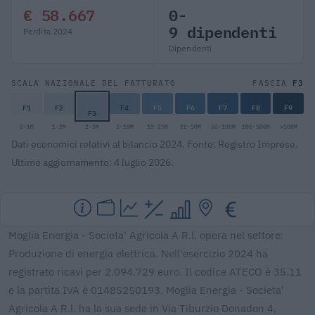
€ 58.667
0-
9 dipendenti
Perdita 2024
Dipendenti
F3
SCALA NAZIONALE DEL FATTURATO
FASCIA
F1
F2
F4
F5
F6
F7
F8
F9
F3
0-1M
1-2M
2-5M
5-10M
10-25M
25-50M
50-100M
100-500M
>500M
Dati economici relativi al bilancio 2024. Fonte: Registro Imprese.
Ultimo aggiornamento: 4 luglio 2026.
Moglia Energia - Societa' Agricola A R.l. opera nel settore:
Produzione di energia elettrica. Nell'esercizio 2024 ha
registrato ricavi per 2.094.729 euro. Il codice ATECO è 35.11
e la partita IVA è 01485250193. Moglia Energia - Societa'
Agricola A R.l. ha la sua sede in Via Tiburzio Donadon 4,