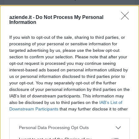
Moglia Energia - Societa' Agricola A R.l. risulta beneficiaria
di 2 aiuti o contributi pubblici per un totale di almeno 1.620
aziende.it -
Do Not Process My Personal
Information
euro (2023–2026).
2026-05-11
If you wish to opt-out of the sale, sharing to third parties, or
Sviluppo del biometano, secondo criteri per
processing of your personal or sensitive information for
promuovere l’economia circolare (PNNR M2C2
targeted advertising by us, please use the below opt-out
Investimento 1.4)
section to confirm your selection. Please note that after your
GSE – Gestore Servizi Energetici S.p.A.
opt-out request is processed you may continue seeing
n.d.
interest-based ads based on personal information utilized by
us or personal information disclosed to third parties prior to
2023-03-30
your opt-out. You may separately opt-out of the further
esenzioni fiscali e crediti d'imposta adottati a
disclosure of your personal information by third parties on the
seguito della crisi economica causata dall'epidemia di
IAB’s list of downstream participants. This information may
COVID-19 [con mo
also be disclosed by us to third parties on the
IAB’s List of
agenzia delle entrate
Downstream Participants
that may further disclose it to other
1.620 euro
third parties.
Fonte:
Registro Nazionale Aiuti di Stato (RNA)
– Open Data, licenza
Personal Data Processing Opt Outs
IODL 2.0. Dati aggiornati al 2026-07-02.