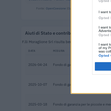
Opted 
Fonte:
OpenCoesione
(Open Data, licenza CC BY 4.0). O
I want t
Opted 
I want 
Advertis
Aiuti di Stato e contributi pubblici
Opted 
F.lli Moraglione Srl risulta beneficiaria di 24 aiuti 
I want t
of my P
DATA
MISURA
was col
Opted 
2026-04-24
Fondo di garanzia per le piccole e m
2025-10-07
Fondo di garanzia per le piccole e m
2025-03-18
Fondo di garanzia per le piccole e m