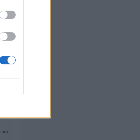
.
2026).
O
euro
 euro
euro