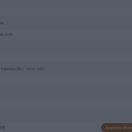
ia
ne.com
 Valenza (AL)
· fonte VIES
24)
Acquista bilan