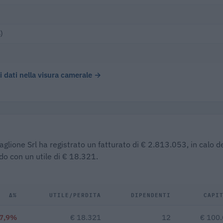
)
 i dati nella visura camerale →
raglione Srl ha registrato un fatturato di € 2.813.053, in calo d
do con un utile di € 18.321.
Δ%
UTILE/PERDITA
DIPENDENTI
CAPI
-7,9%
€ 18.321
12
€ 100