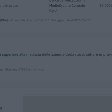
Banca del Mezzogiorno
edie imprese
MedioCredito Centrale
80.000 
S.p.A.
 (RNA)
– Open Data, licenza IODL 2.0. Dati aggiornati al 2026-07-02.
 è
superiore alla
mediana delle aziende dello stesso settore in provi
 per divisione ATECO e provincia.
48