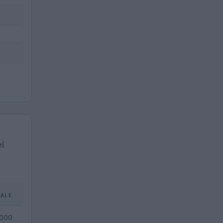
el
TALE
.000