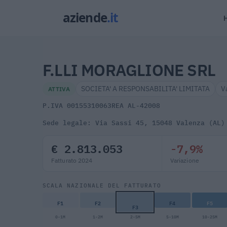
F.LLI MORAGLIONE SRL
SOCIETA' A RESPONSABILITA' LIMITATA
V
ATTIVA
P.IVA 00155310063
REA AL-42008
Sede legale: Via Sassi 45, 15048 Valenza (AL)
€ 2.813.053
-7,9%
Fatturato 2024
Variazione
SCALA NAZIONALE DEL FATTURATO
F1
F2
F4
F5
F3
0-1M
1-2M
2-5M
5-10M
10-25M