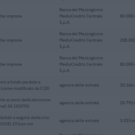
Banca del Mezzogiorno
edie imprese
MedioCredito Centrale
80.000 
S.p.A.
Banca del Mezzogiorno
edie imprese
MedioCredito Centrale
208.000
S.p.A.
Banca del Mezzogiorno
edie imprese
MedioCredito Centrale
80.000 
S.p.A.
ioni a fondo perduto a
agenzia delle entrate
30.166 
a (come modificato da C(20
he ai sensi della decisione
agenzia delle entrate
20.792 
inal) SA 101076)
dottati a seguito della crisi
agenzia delle entrate
3.015 e
 COVID-19 [con mo