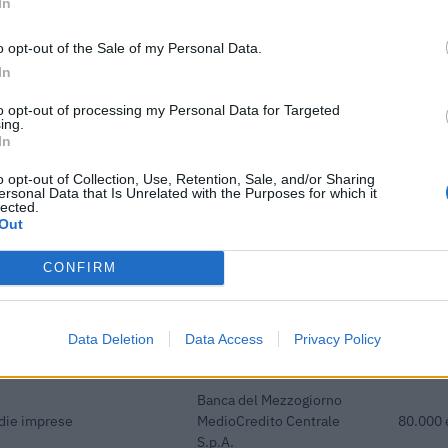
In
gni progetto e' verificabile sul portale OpenCoesione. Dati aggiornati al 2026-08-02
o opt-out of the Sale of my Personal Data.
In
to opt-out of processing my Personal Data for Targeted
ing.
In
o contributi pubblici per un totale di almeno 1.884.790 euro (2020–
o opt-out of Collection, Use, Retention, Sale, and/or Sharing
ersonal Data that Is Unrelated with the Purposes for which it
ENTE CONCEDENTE
IMPORT
lected.
Out
Banca del Mezzogiorno
edie imprese
MedioCredito Centrale
84.385 
CONFIRM
S.p.A.
Banca del Mezzogiorno
Data Deletion
Data Access
Privacy Policy
edie imprese
MedioCredito Centrale
208.000
S.p.A.
Banca del Mezzogiorno
edie imprese
MedioCredito Centrale
80.000 
S.p.A.