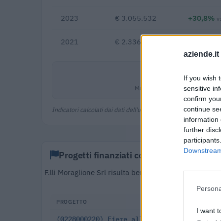
2023
€ 3.055.532
+30,8%
v
2021
€ 2.336.162
aziende.it
0,7%
If you wish 
Margine netto
sensitive in
confirm you
continue se
Indicatori calcolati dai dati dell'ultimo bilancio disponibile.
information 
further disc
participants
Downstream 
Progetti finanziati con fondi europei
F.lli Moraglione Srl risulta beneficiaria di 1 progett
5.000 euro (c
Persona
PROGETTO
CIC
I want t
(0228000220) Fiere all'estero
Cic