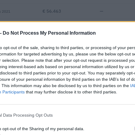
€ 56.463
—
s 2021
—
—
—
 -
Do Not Process My Personal Information
€ 234.421
to opt-out of the sale, sharing to third parties, or processing of your per
Fatturato per dipendente
formation for targeted advertising by us, please use the below opt-out s
r selection. Please note that after your opt-out request is processed y
eing interest-based ads based on personal information utilized by us or
disclosed to third parties prior to your opt-out. You may separately opt-
losure of your personal information by third parties on the IAB’s list of
. This information may also be disclosed by us to third parties on the
IA
Participants
that may further disclose it to other third parties.
o finanziato con fondi europei / di coesione per un finanziamento pu
icli di programmazione 2007-2013).
l Data Processing Opt Outs
LO
FINANZIAMENTO PUBBLICO
o opt-out of the Sharing of my personal data.
lo di programmazione 2007-2013
5.000 euro