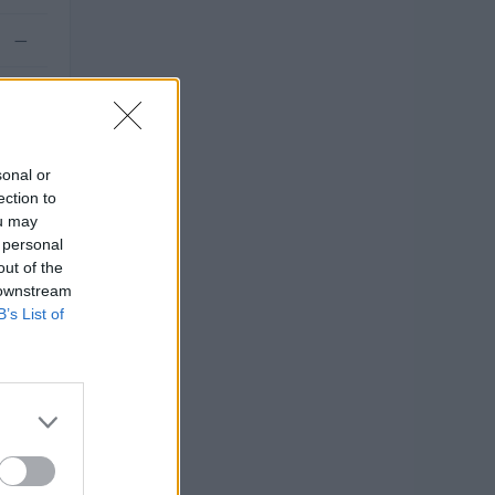
—
—
sonal or
ection to
ou may
 personal
out of the
 downstream
B’s List of
bblico di