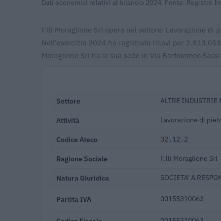
Dati economici relativi al bilancio 2024. Fonte: Registro 
F.lli Moraglione Srl opera nel settore: Lavorazione di p
Nell'esercizio 2024 ha registrato ricavi per 2.813.05
Moraglione Srl ha la sua sede in Via Bartolomeo Sass
Settore
ALTRE INDUSTRIE
Attività
Lavorazione di piet
Codice Ateco
32.12.2
Ragione Sociale
F.lli Moraglione Srl
Natura Giuridica
SOCIETA' A RESPO
Partita IVA
00155310063
Codice Fiscale
00155310063