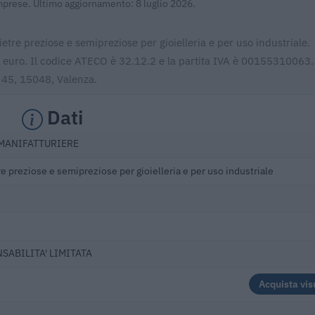
Imprese. Ultimo aggiornamento: 8 luglio 2026.
ietre preziose e semipreziose per gioielleria e per uso industriale.
3 euro. Il codice ATECO è 32.12.2 e la partita IVA è 00155310063. F
i 45, 15048, Valenza.
Dati
 MANIFATTURIERE
re preziose e semipreziose per gioielleria e per uso industriale
NSABILITA' LIMITATA
Acquista vis