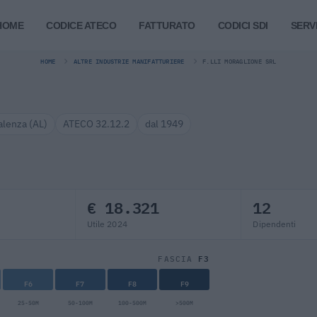
HOME
CODICE ATECO
FATTURATO
CODICI SDI
SERVI
HOME
ALTRE INDUSTRIE MANIFATTURIERE
F.LLI MORAGLIONE SRL
alenza (AL)
ATECO 32.12.2
dal 1949
€ 18.321
12
Utile 2024
Dipendenti
F3
FASCIA
F6
F7
F8
F9
25-50M
50-100M
100-500M
>500M