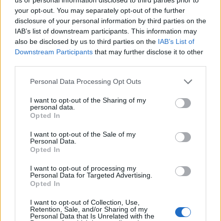
2025-11-14
your opt-out. You may separately opt-out of the further
Nuova Sabatini - Finanziamenti per l'acquisto di
disclosure of your personal information by third parties on the
nuovi macchinari, impianti e attrezzature da parte delle
IAB’s list of downstream participants. This information may
piccole e medi
also be disclosed by us to third parties on the
IAB’s List of
Ministero delle Imprese e del Made in Italy -
Downstream Participants
that may further disclose it to other
Dipartimento per le politiche per
third parties.
16.206 euro
Personal Data Processing Opt Outs
2025-06-18
I want to opt-out of the Sharing of my
Regolamento per i fondi interprofessionali per la
personal data.
formazione continua per la concessioni di aiuti di stato
Opted In
esentati ai s
Fondo artigianato formazione
I want to opt-out of the Sale of my
Personal Data.
6.750 euro
Opted In
2025-01-30
I want to opt-out of processing my
Esonero dal versamento dei contributi previdenziali
Personal Data for Targeted Advertising.
Opted In
per l'assunzione di giovani lavoratori ( art. 1 comma 10-15
L. 178/
I want to opt-out of Collection, Use,
inps
Retention, Sale, and/or Sharing of my
1.232 euro
Personal Data that Is Unrelated with the