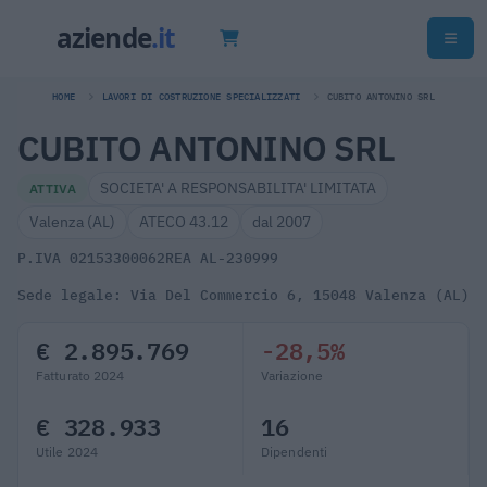
HOME
LAVORI DI COSTRUZIONE SPECIALIZZATI
CUBITO ANTONINO SRL
CUBITO ANTONINO SRL
SOCIETA' A RESPONSABILITA' LIMITATA
ATTIVA
Valenza (AL)
ATECO 43.12
dal 2007
P.IVA 02153300062
REA AL-230999
Sede legale: Via Del Commercio 6, 15048 Valenza (AL)
€ 2.895.769
-28,5%
Fatturato 2024
Variazione
€ 328.933
16
Utile 2024
Dipendenti