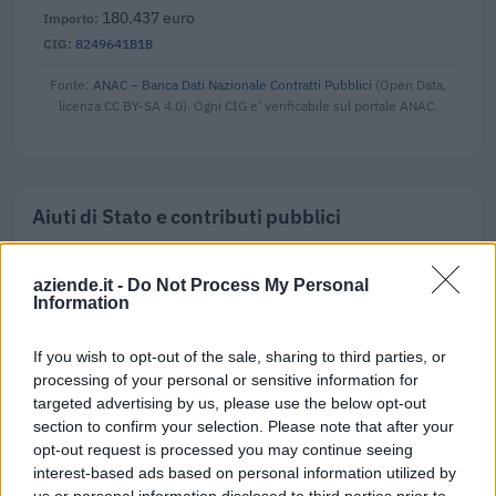
180.437 euro
8249641B1B
Fonte:
ANAC – Banca Dati Nazionale Contratti Pubblici
(Open Data,
licenza CC BY-SA 4.0). Ogni CIG e' verificabile sul portale ANAC.
Aiuti di Stato e contributi pubblici
Cubito Antonino Srl risulta beneficiaria di 23 aiuti o
contributi pubblici per un totale di 731.705 euro (2020–
aziende.it -
Do Not Process My Personal
Information
2026).
2026-01-28
If you wish to opt-out of the sale, sharing to third parties, or
Esonero dal versamento dei contributi previdenziali
processing of your personal or sensitive information for
per l'assunzione di giovani lavoratori ( art. 1 comma 10-15
targeted advertising by us, please use the below opt-out
L. 178/
section to confirm your selection. Please note that after your
inps
opt-out request is processed you may continue seeing
561 euro
interest-based ads based on personal information utilized by
us or personal information disclosed to third parties prior to