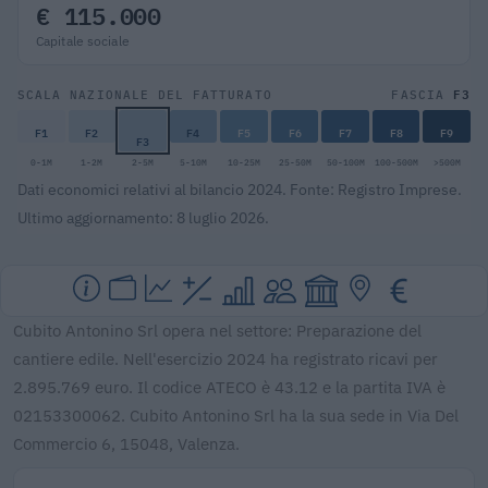
€ 115.000
Capitale sociale
F3
SCALA NAZIONALE DEL FATTURATO
FASCIA
F1
F2
F4
F5
F6
F7
F8
F9
F3
0-1M
1-2M
2-5M
5-10M
10-25M
25-50M
50-100M
100-500M
>500M
Dati economici relativi al bilancio 2024. Fonte: Registro Imprese.
Ultimo aggiornamento: 8 luglio 2026.
Cubito Antonino Srl opera nel settore: Preparazione del
cantiere edile. Nell'esercizio 2024 ha registrato ricavi per
2.895.769 euro. Il codice ATECO è 43.12 e la partita IVA è
02153300062. Cubito Antonino Srl ha la sua sede in Via Del
Commercio 6, 15048, Valenza.