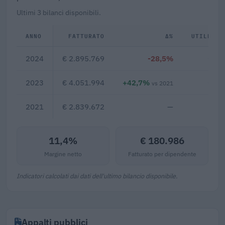
Ultimi 3 bilanci disponibili.
ANNO
FATTURATO
Δ%
UTILE/PE
2024
€ 2.895.769
-28,5%
€ 32
2023
€ 4.051.994
+42,7%
€ 50
vs 2021
2021
€ 2.839.672
—
11,4%
€ 180.986
Margine netto
Fatturato per dipendente
Indicatori calcolati dai dati dell'ultimo bilancio disponibile.
Appalti pubblici