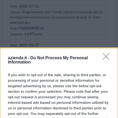
2025-07-01
Regolamento per i fondi interprofessionali per la
formazione continua per la concessioni di aiuti di stato
esentati ai s
FONDIMPRESA
4.697 euro
2024-05-27
Regolamento per i fondi interprofessionali per la
formazione continua per la concessioni di aiuti di stato
aziende.it -
Do Not Process My Personal
esentati ai s
Information
FONDIMPRESA
3.000 euro
If you wish to opt-out of the sale, sharing to third parties, or
processing of your personal or sensitive information for
2024-03-12
targeted advertising by us, please use the below opt-out
Contributo a fondo perduto "perequativo"
section to confirm your selection. Please note that after your
[decisione su SA.100155 e modifiche (estensione
opt-out request is processed you may continue seeing
temporale al 30.6.22) ai sensi
interest-based ads based on personal information utilized by
agenzia delle entrate
us or personal information disclosed to third parties prior to
72.579 euro
your opt-out. You may separately opt-out of the further