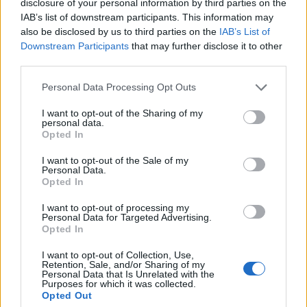
disclosure of your personal information by third parties on the
2023-11-23
IAB’s list of downstream participants. This information may
Regolamento per i fondi interprofessionali per la
also be disclosed by us to third parties on the
IAB’s List of
formazione continua per la concessioni di aiuti di stato
Downstream Participants
that may further disclose it to other
esentati ai s
third parties.
FONDIMPRESA
12.600 euro
Personal Data Processing Opt Outs
I want to opt-out of the Sharing of my
2023-06-08
personal data.
Regolamento per i fondi interprofessionali per la
Opted In
formazione continua per la concessioni di aiuti di stato
esentati ai s
I want to opt-out of the Sale of my
Personal Data.
FONDIMPRESA
Opted In
4.800 euro
I want to opt-out of processing my
2023-05-31
Personal Data for Targeted Advertising.
Opted In
Contributo a fondo perduto [e modifiche ai sensi
della decisione SA. 62668 e decisione C(2022) 171 final)
I want to opt-out of Collection, Use,
SA 101076)
Retention, Sale, and/or Sharing of my
agenzia delle entrate
Personal Data that Is Unrelated with the
Purposes for which it was collected.
31.149 euro
Opted Out