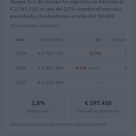
Shapes S.r.l. By Gaspari ha registrato un fatturato di
€ 2.763.735, in calo del 2,7% rispetto all'esercizio
precedente, chiudendo con un utile di € 50.899.
Ultimi 3 bilanci disponibili.
ANNO
FATTURATO
Δ%
UTILE/PER
2024
€ 2.763.735
-2,7%
€ 50
2023
€ 2.841.359
-8,5%
€ 81
vs 2021
2021
€ 3.104.393
—
1,8%
€ 197.410
Margine netto
Fatturato per dipendente
Indicatori calcolati dai dati dell'ultimo bilancio disponibile.