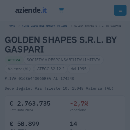
HOME
ALTRE INDUSTRIE MANIFATTURIERE
GOLDEN SHAPES S.R.L. BY GASPARI
GOLDEN SHAPES S.R.L. BY
GASPARI
SOCIETA' A RESPONSABILITA' LIMITATA
ATTIVA
Valenza (AL)
ATECO 32.12.2
dal 1995
P.IVA 01636440065
REA AL-174240
Sede legale: Via Trieste 10, 15048 Valenza (AL)
€ 2.763.735
-2,7%
Fatturato 2024
Variazione
€ 50.899
14