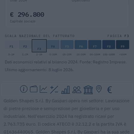
Utile 2024
Dipendenti
€ 296.800
Capitale sociale
F3
SCALA NAZIONALE DEL FATTURATO
FASCIA
F1
F2
F4
F5
F6
F7
F8
F9
F3
0-1M
1-2M
2-5M
5-10M
10-25M
25-50M
50-100M
100-500M
>500M
Dati economici relativi al bilancio 2024. Fonte: Registro Imprese.
Ultimo aggiornamento: 8 luglio 2026.
Golden Shapes S.r.l. By Gaspari opera nel settore: Lavorazione
di pietre preziose e semipreziose per gioielleria e per uso
industriale. Nell'esercizio 2024 ha registrato ricavi per
2.763.735 euro. Il codice ATECO è 32.12.2 e la partita IVA è
01636440065. Golden Shapes S.r.l. By Gaspari ha la sua sede