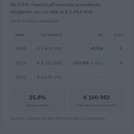
del 5,9% rispetto all'esercizio precedente,
chiudendo con un utile di € 1.453.498.
Ultimi 3 bilanci disponibili.
ANNO
FATTURATO
Δ%
UTILE/PE
2024
€ 5.634.355
+5,9%
€ 1.45
2023
€ 5.321.681
+13,4%
€ 1.28
vs 2021
2021
€ 4.692.291
—
25,8%
€ 160.982
Margine netto
Fatturato per dipendente
Indicatori calcolati dai dati dell'ultimo bilancio disponibile.