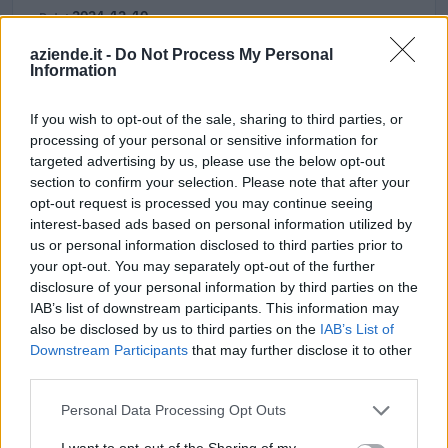
2024-12-10
6.502 euro
aziende.it -
Do Not Process My Personal
B4B04637BA
Information
Fonte:
ANAC – Banca Dati Nazionale Contratti Pubblici
(Open Data,
licenza CC BY-SA 4.0). Ogni CIG e' verificabile sul portale ANAC.
If you wish to opt-out of the sale, sharing to third parties, or
processing of your personal or sensitive information for
targeted advertising by us, please use the below opt-out
section to confirm your selection. Please note that after your
opt-out request is processed you may continue seeing
Aiuti di Stato e contributi pubblici
interest-based ads based on personal information utilized by
us or personal information disclosed to third parties prior to
Cestel Srl risulta beneficiaria di 8 aiuti o contributi pubblici
your opt-out. You may separately opt-out of the further
per un totale di 121.559 euro (2021–2026).
disclosure of your personal information by third parties on the
IAB’s list of downstream participants. This information may
2026-06-09
also be disclosed by us to third parties on the
IAB’s List of
Voucher certificazioni PMI per competitività e
Downstream Participants
that may further disclose it to other
sostenibilità
third parties.
UNIONE REGIONALE DELLE CAMERE DI COMMERCIO
INDUSTRIA ARTIGIANATO AGRICOLTURA DEL
Personal Data Processing Opt Outs
8.100 euro
I want to opt-out of the Sharing of my