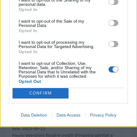
personal data.
2026-02-23
Opted In
Voucher certificazioni PMI per competitività e
sostenibilità
I want to opt-out of the Sale of my
UNIONE REGIONALE DELLE CAMERE DI COMMERCIO
Personal Data.
INDUSTRIA ARTIGIANATO AGRICOLTURA DEL
Opted In
9.720 euro
I want to opt-out of processing my
Personal Data for Targeted Advertising.
2024-10-29
Opted In
Credito d'imposta formazione 4.0
Agenzia delle Entrate
I want to opt-out of Collection, Use,
Retention, Sale, and/or Sharing of my
25.905 euro
Personal Data that Is Unrelated with the
Purposes for which it was collected.
Opted Out
2023-05-31
Contributo a fondo perduto [e modifiche ai sensi
CONFIRM
della decisione SA. 62668 e decisione C(2022) 171 final)
SA 101076)
agenzia delle entrate
Data Deletion
Data Access
Privacy Policy
7.228 euro
2023-04-11
esenzioni fiscali e crediti d'imposta adottati a