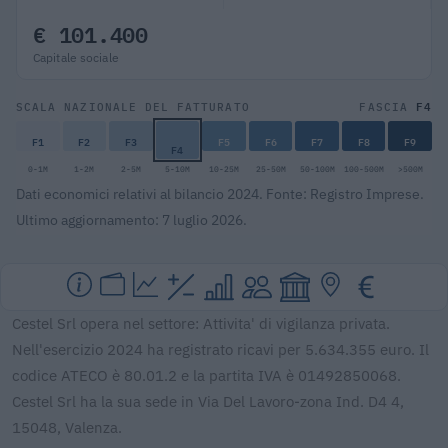
€ 101.400
Capitale sociale
F4
SCALA NAZIONALE DEL FATTURATO
FASCIA
F1
F2
F3
F5
F6
F7
F8
F9
F4
0-1M
1-2M
2-5M
5-10M
10-25M
25-50M
50-100M
100-500M
>500M
Dati economici relativi al bilancio 2024. Fonte: Registro Imprese.
Ultimo aggiornamento: 7 luglio 2026.
Cestel Srl opera nel settore: Attivita' di vigilanza privata.
Nell'esercizio 2024 ha registrato ricavi per 5.634.355 euro. Il
codice ATECO è 80.01.2 e la partita IVA è 01492850068.
Cestel Srl ha la sua sede in Via Del Lavoro-zona Ind. D4 4,
15048, Valenza.