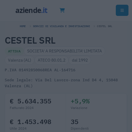
HOME
SERVIZI DI VIGILANZA E INVESTIGAZIONE
CESTEL SRL
CESTEL SRL
SOCIETA' A RESPONSABILITA' LIMITATA
ATTIVA
Valenza (AL)
ATECO 80.01.2
dal 1992
P.IVA 01492850068
REA AL-164716
Sede legale: Via Del Lavoro-zona Ind D4 4, 15048
Valenza (AL)
€ 5.634.355
+5,9%
Fatturato 2024
Variazione
€ 1.453.498
35
Utile 2024
Dipendenti