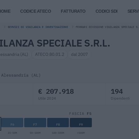
HOME
CODICE ATECO
FATTURATO
CODICI SDI
SERVI
SERVIZI DI VIGILANZA E INVESTIGAZIONE
FERRARI DIVISIONE VIGILANZA SPECIALE S
ILANZA SPECIALE S.R.L.
lessandria (AL)
ATECO 80.01.2
dal 2007
 Alessandria (AL)
€ 207.918
194
Utile 2024
Dipendenti
F5
FASCIA
F6
F7
F8
F9
25-50M
50-100M
100-500M
>500M