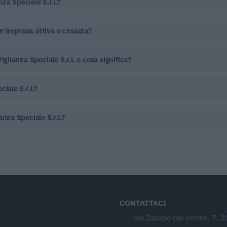
nza Speciale S.r.l.?
 un'impresa attiva o cessata?
gilanza Speciale S.r.l. e cosa significa?
iale S.r.l.?
nza Speciale S.r.l.?
CONTATTACI
Via Jacopo dal Verme, 7, 