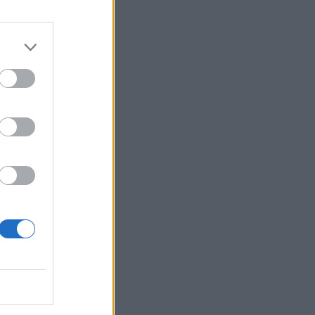
.000
.000
—
o