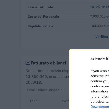
Fascia Fatturato
10-25 mil
Costo del Personale
7.903.015 e
Capitale Sociale
100.000 eur
Verifica
aziende.it
Fatturato e bilanci
Nell'ultimo esercizio disponibile (2024) Ferrari D
If you wish 
13.850.040, in crescita del 2,8% rispetto all'ul
sensitive in
confirm you
207.918.
continue se
Ultimi 3 bilanci disponibili.
information 
further disc
ANNO
FATTURATO
participants
Downstream 