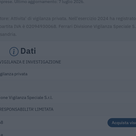
Imprese. Ultimo aggiornamento: 7 luglio 2026.
tore: Attivita' di vigilanza privata. Nell'esercizio 2024 ha registrato
artita IVA è 02094930068. Ferrari Divisione Vigilanza Speciale S.r.
sandria.
Dati
 VIGILANZA E INVESTIGAZIONE
vigilanza privata
ione Vigilanza Speciale S.r.l.
 RESPONSABILITA' LIMITATA
68
Acquista vis
68