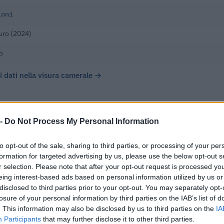
ioni
uro (2024)
o
 i dati nella visura camerale →
 -
Do Not Process My Personal Information
ivisione Vigilanza Speciale S.r.l. ha registrato un fatturato di €
to opt-out of the sale, sharing to third parties, or processing of your per
timo bilancio disponibile (2022), chiudendo con un utile di €
formation for targeted advertising by us, please use the below opt-out s
r selection. Please note that after your opt-out request is processed y
eing interest-based ads based on personal information utilized by us or
disclosed to third parties prior to your opt-out. You may separately opt-
losure of your personal information by third parties on the IAB’s list of
Δ%
UTILE/PERDITA
DIPENDENTI
CAPI
. This information may also be disclosed by us to third parties on the
IA
Participants
that may further disclose it to other third parties.