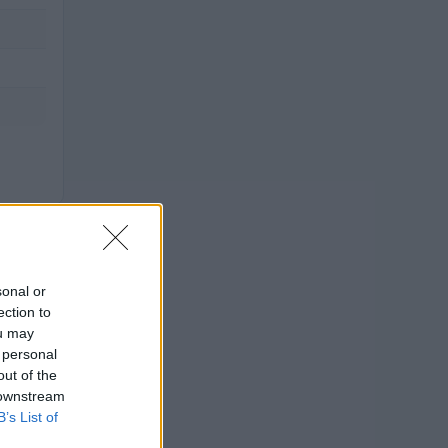
sonal or
ection to
ou may
 personal
out of the
 downstream
TALE
B’s List of