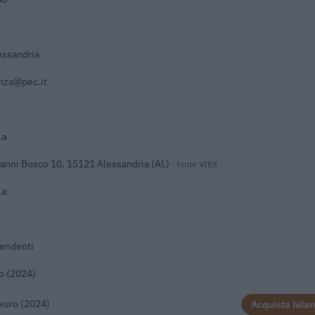
essandria
lanza@pec.it
ia
vanni Bosco 10, 15121 Alessandria (AL)
· fonte VIES
ia
endenti
o (2024)
euro (2024)
Acquista bilan