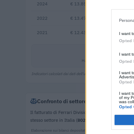
2024
€ 13.850.040
+2,8%
v
2022
€ 13.474.100
+
Persona
2021
€ 12.436.670
I want t
Opted 
1,5%
I want t
Margine netto
Opted 
I want 
Indicatori calcolati dai dati dell'ultimo bilancio disponibile.
Advertis
Opted 
I want t
of my P
Confronto di settore
was col
Opted 
Il fatturato di Ferrari Divisione Vigilanza Speciale S.r
stesso settore in Italia (
802.358 euro
), calcolata s
Elaborazione sui bilanci depositati (Registro Imprese). Mediana 