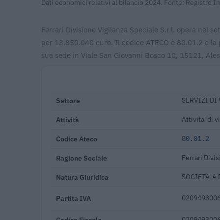
Dati economici relativi al bilancio 2024. Fonte: Registro 
Ferrari Divisione Vigilanza Speciale S.r.l. opera nel set
per 13.850.040 euro. Il codice ATECO è 80.01.2 e la p
sua sede in Viale San Giovanni Bosco 10, 15121, Ales
Settore
SERVIZI DI
Attività
Attivita' di 
Codice Ateco
80.01.2
Ragione Sociale
Ferrari Divis
Natura Giuridica
SOCIETA' A
Partita IVA
020949300
Codice Fiscale
020949300