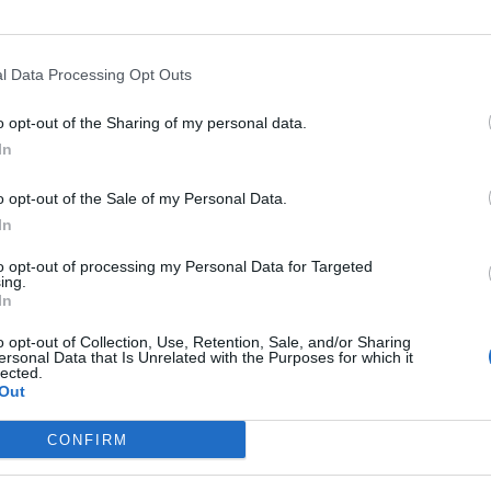
€ 207.918
194
€ 100
s 2022
8,3%
€ 361.663
—
€ 100
l Data Processing Opt Outs
—
—
—
o opt-out of the Sharing of my personal data.
In
€ 71.392
o opt-out of the Sale of my Personal Data.
Fatturato per dipendente
In
to opt-out of processing my Personal Data for Targeted
ing.
In
o opt-out of Collection, Use, Retention, Sale, and/or Sharing
ersonal Data that Is Unrelated with the Purposes for which it
lected.
Out
.l. (
13.850.040 euro
) è
superiore alla
mediana delle aziende dell
u 823 imprese.
CONFIRM
per divisione ATECO a livello nazionale.