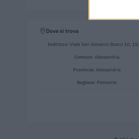
Dove si trova
Indirizzo:
Viale San Giovanni Bosco 10, 1
Comune:
Alessandria
Provincia:
Alessandria
Regione:
Piemonte