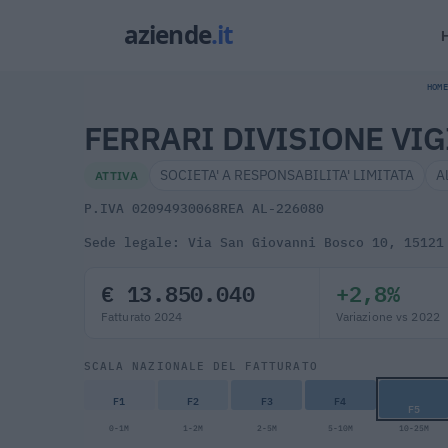
HOME
FERRARI DIVISIONE VIG
SOCIETA' A RESPONSABILITA' LIMITATA
A
ATTIVA
P.IVA 02094930068
REA AL-226080
Sede legale: Via San Giovanni Bosco 10, 15121
€ 13.850.040
+2,8%
Fatturato 2024
Variazione vs 2022
SCALA NAZIONALE DEL FATTURATO
F1
F2
F3
F4
F5
0-1M
1-2M
2-5M
5-10M
10-25M