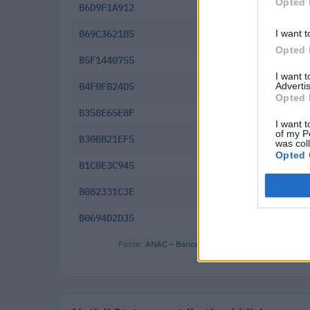
Opted 
B6D9F1A912
2025-05-13
I want t
B69C3621B5
2025-04-30
Opted 
B5F1440755
2025-03-07
I want 
Advertis
B4F0FB24D5
2024-12-30
Opted 
B358E65E8F
2024-10-30
I want t
of my P
B30BB21EF5
2024-09-14
was col
Opted 
B1C0E3C945
2024-05-24
B082331C3E
2024-02-29
B0694D2D35
2024-02-15
Fonte:
ANAC – Banca Dati Nazionale Contratti Pubbl