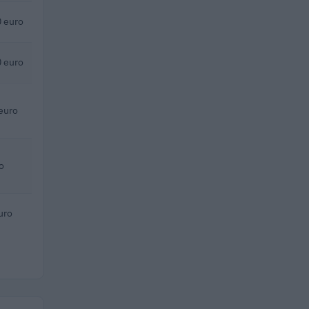
 euro
 euro
euro
o
uro