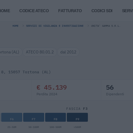
HOME
CODICE ATECO
FATTURATO
CODICI SDI
SERVI
HOME
SERVIZI DI VIGILANZA E INVESTIGAZIONE
UNITA' GAMMA S.R.L.
ortona (AL)
ATECO 80.01.2
dal 2012
 8, 15057 Tortona (AL)
€ 45.139
56
Perdita 2024
Dipendenti
F3
FASCIA
F6
F7
F8
F9
25-50M
50-100M
100-500M
>500M