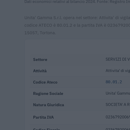
Dati economici relativi al bilancio 2024. Fonte: Registro 
Unita' Gamma S.r.l. opera nel settore: Attivita' di vigi
codice ATECO è 80.01.2 e la partita IVA è 02367920069
15057, Tortona.
Settore
SERVIZI DI 
Attività
Attivita' di vi
Codice Ateco
80.01.2
Ragione Sociale
Unita' Gamma 
Natura Giuridica
SOCIETA' A 
Partita IVA
0236792006
Codice Fiscale
0236792006