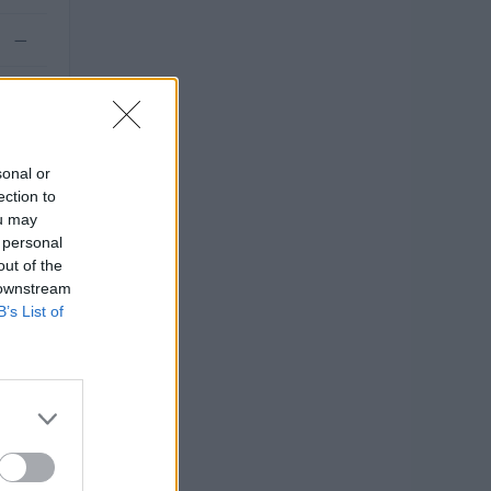
—
—
sonal or
ection to
ou may
 personal
out of the
 downstream
B’s List of
17–2025).