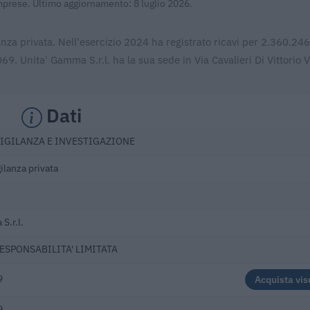
Imprese. Ultimo aggiornamento: 8 luglio 2026.
lanza privata. Nell'esercizio 2024 ha registrato ricavi per 2.360.246
. Unita' Gamma S.r.l. ha la sua sede in Via Cavalieri Di Vittorio 
Dati
VIGILANZA E INVESTIGAZIONE
gilanza privata
S.r.l.
RESPONSABILITA' LIMITATA
9
Acquista vis
9