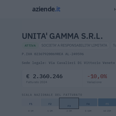
UNITA' GAMMA S.R.L.
SOCIETA' A RESPONSABILITA' LIMITATA
T
ATTIVA
P.IVA 02367920069
REA AL-249596
Sede legale: Via Cavalieri Di Vittorio Veneto
€ 2.360.246
-10,0%
Fatturato 2024
Variazione
SCALA NAZIONALE DEL FATTURATO
F1
F2
F4
F5
F3
0-1M
1-2M
2-5M
5-10M
10-25M