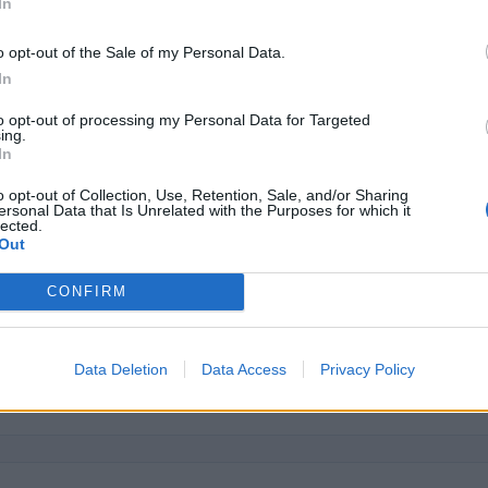
In
6.450 euro
o opt-out of the Sale of my Personal Data.
5.040 euro
In
5.400 euro
to opt-out of processing my Personal Data for Targeted
ing.
34.000 euro
In
105.845 euro
o opt-out of Collection, Use, Retention, Sale, and/or Sharing
ersonal Data that Is Unrelated with the Purposes for which it
24.300 euro
lected.
Out
5.100 euro
CONFIRM
78.000 euro
14.400 euro
Data Deletion
Data Access
Privacy Policy
ici
(Open Data, licenza CC BY-SA 4.0). Ogni CIG e' verificabile sul portale ANAC.