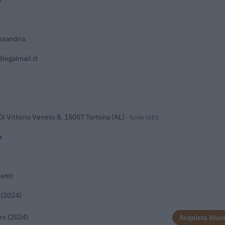
ssandria
egalmail.it
 Di Vittorio Veneto 8, 15057 Tortona (AL)
· fonte VIES
a
enti
 (2024)
ro (2024)
Acquista bilan