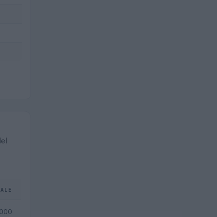
del
TALE
.000