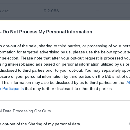
€ 2.086
—
s 2021
—
—
—
 -
Do Not Process My Personal Information
€ 42.147
to opt-out of the sale, sharing to third parties, or processing of your per
Fatturato per dipendente
formation for targeted advertising by us, please use the below opt-out s
r selection. Please note that after your opt-out request is processed y
eing interest-based ads based on personal information utilized by us or
disclosed to third parties prior to your opt-out. You may separately opt-
losure of your personal information by third parties on the IAB’s list of
. This information may also be disclosed by us to third parties on the
IA
Participants
that may further disclose it to other third parties.
alti pubblici per un importo complessivo di 532.450 euro (dati 20
l Data Processing Opt Outs
IMPORTO AGGIUDICATO
110.067 euro
o opt-out of the Sharing of my personal data.