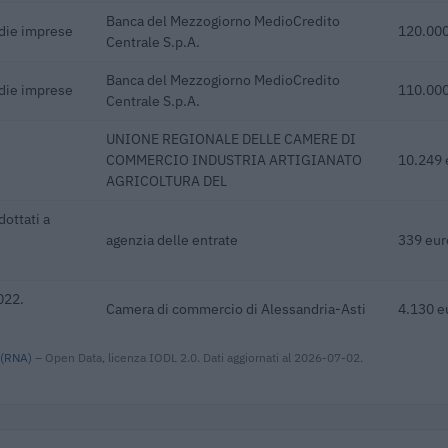
Banca del Mezzogiorno MedioCredito
edie imprese
120.000
Centrale S.p.A.
Banca del Mezzogiorno MedioCredito
edie imprese
110.000
Centrale S.p.A.
UNIONE REGIONALE DELLE CAMERE DI
COMMERCIO INDUSTRIA ARTIGIANATO
10.249 
AGRICOLTURA DEL
dottati a
agenzia delle entrate
339 eur
022.
Camera di commercio di Alessandria-Asti
4.130 e
 (RNA)
– Open Data, licenza IODL 2.0. Dati aggiornati al 2026-07-02.