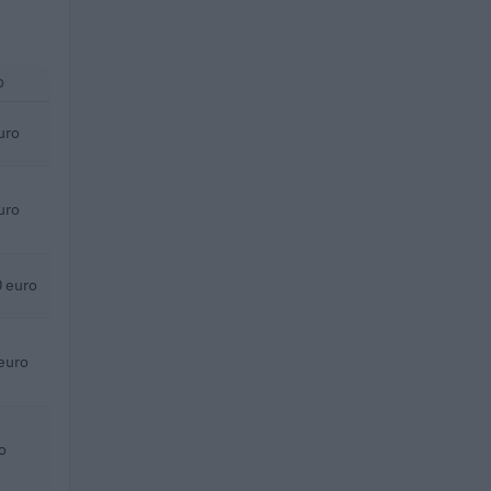
O
uro
uro
 euro
euro
o