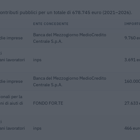
o contributi pubblici per un totale di 678.745 euro (2021–2026).
ENTE CONCEDENTE
IMPORT
Banca del Mezzogiorno MedioCredito
edie imprese
9.760 e
Centrale S.p.A.
i
ani lavoratori
inps
3.691 e
Banca del Mezzogiorno MedioCredito
edie imprese
160.000
Centrale S.p.A.
onali per la
i di aiuti di
FONDO FOR.TE
27.633 
i
ani lavoratori
inps
466 eur