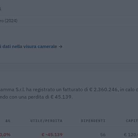
i
ro (2024)
 i dati nella visura camerale →
Gamma S.r.l. ha registrato un fatturato di € 2.360.246, in calo 
endo con una perdita di € 45.139.
Δ%
UTILE/PERDITA
DIPENDENTI
CAPI
0,0%
€ -45.139
56
€ 120