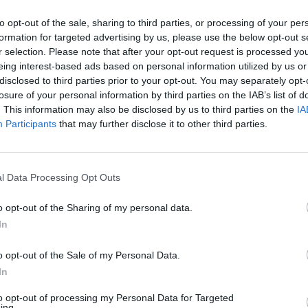
to opt-out of the sale, sharing to third parties, or processing of your per
€ 1.423.956
—
vs 2021
formation for targeted advertising by us, please use the below opt-out s
r selection. Please note that after your opt-out request is processed y
—
—
—
eing interest-based ads based on personal information utilized by us or
disclosed to third parties prior to your opt-out. You may separately opt-
losure of your personal information by third parties on the IAB’s list of
€ 2.470.959
. This information may also be disclosed by us to third parties on the
IA
Fatturato per dipendente
Participants
that may further disclose it to other third parties.
l Data Processing Opt Outs
o opt-out of the Sharing of my personal data.
In
tributi pubblici per un totale di 4.639.571 euro (2023–2024).
o opt-out of the Sale of my Personal Data.
ENTE CONCEDENTE
IMPORTO
In
ionali per la formazione
FONDO FOR.TE
12.210 e
to opt-out of processing my Personal Data for Targeted
 stato esentati ai s
ing.