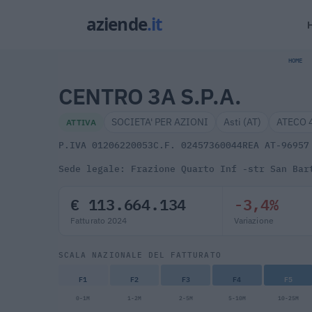
HOME
CENTRO 3A S.P.A.
SOCIETA' PER AZIONI
Asti (AT)
ATECO 
ATTIVA
P.IVA 01206220053
C.F. 02457360044
REA AT-96957
Sede legale: Frazione Quarto Inf -str San Bar
€ 113.664.134
-3,4%
Fatturato 2024
Variazione
SCALA NAZIONALE DEL FATTURATO
F1
F2
F3
F4
F5
0-1M
1-2M
2-5M
5-10M
10-25M