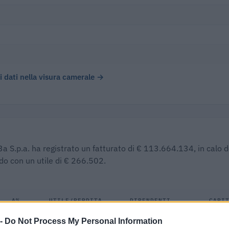
 i dati nella visura camerale →
3a S.p.a. ha registrato un fatturato di € 113.664.134, in calo d
do con un utile di € 266.502.
Δ%
UTILE/PERDITA
DIPENDENTI
CAPI
 -
Do Not Process My Personal Information
-3,4%
€ 266.502
46
€ 6.000