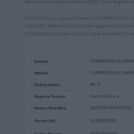
Dati economici relativi al bilancio 2024. Fonte: Registro 
Centro 3a S.p.a. opera nel settore: COMMERCIO 
TABACCO. Nell'esercizio 2024 ha registrato ricavi per
01206220053. Centro 3a S.p.a. ha la sua sede in Fraz
Settore
COMMERCIO ALL'INGRO
Attività
COMMERCIO ALL'INGR
Codice Ateco
46.3
Ragione Sociale
Centro 3a S.p.a.
Natura Giuridica
SOCIETA' PER AZIONI
Partita IVA
01206220053
Codice Fiscale
02457360044