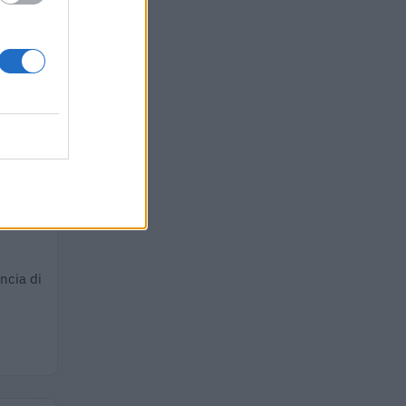
 euro
uro
ncia di