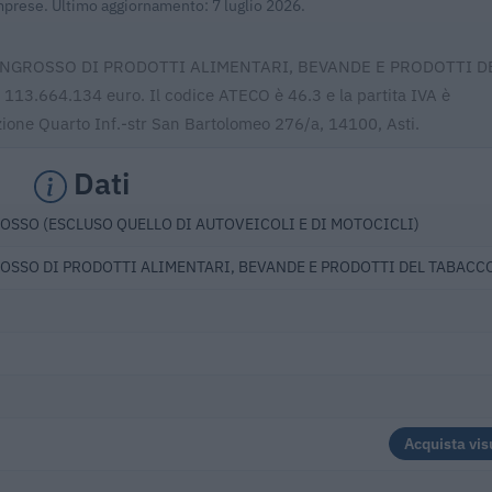
Imprese. Ultimo aggiornamento: 7 luglio 2026.
ALL'INGROSSO DI PRODOTTI ALIMENTARI, BEVANDE E PRODOTTI D
 113.664.134 euro. Il codice ATECO è 46.3 e la partita IVA è
ione Quarto Inf.-str San Bartolomeo 276/a, 14100, Asti.
Dati
SSO (ESCLUSO QUELLO DI AUTOVEICOLI E DI MOTOCICLI)
OSSO DI PRODOTTI ALIMENTARI, BEVANDE E PRODOTTI DEL TABACC
Acquista vis