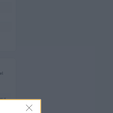
el
TALE
.000