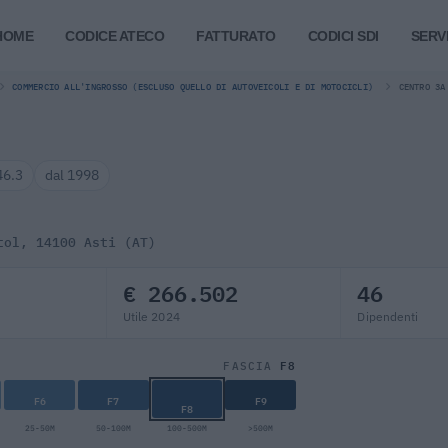
HOME
CODICE ATECO
FATTURATO
CODICI SDI
SERVI
COMMERCIO ALL'INGROSSO (ESCLUSO QUELLO DI AUTOVEICOLI E DI MOTOCICLI)
CENTRO 3A
46.3
dal 1998
tol, 14100 Asti (AT)
€ 266.502
46
Utile 2024
Dipendenti
F8
FASCIA
F6
F7
F9
F8
25-50M
50-100M
100-500M
>500M