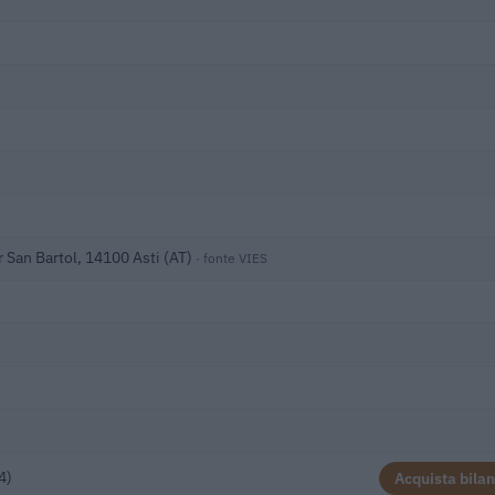
r San Bartol, 14100 Asti (AT)
· fonte VIES
4)
Acquista bilan