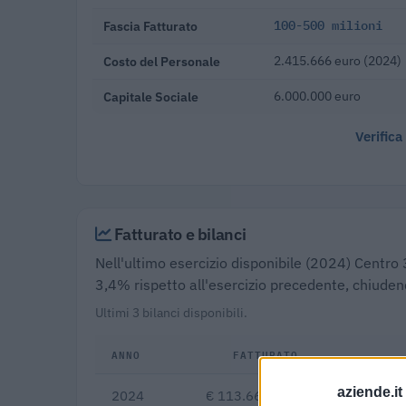
Fascia Fatturato
100-500 milioni
Costo del Personale
2.415.666 euro (2024)
Capitale Sociale
6.000.000 euro
Verifica
Fatturato e bilanci
Nell'ultimo esercizio disponibile (2024) Centro 
3,4% rispetto all'esercizio precedente, chiuden
Ultimi 3 bilanci disponibili.
ANNO
FATTURATO
aziende.it
2024
€ 113.664.134