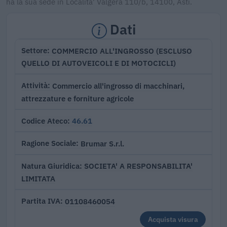
ha la sua sede in Localita' Valgera 110/b, 14100, Asti.
Dati
COMMERCIO ALL'INGROSSO (ESCLUSO
Settore
QUELLO DI AUTOVEICOLI E DI MOTOCICLI)
Commercio all'ingrosso di macchinari,
Attività
attrezzature e forniture agricole
46.61
Codice Ateco
Brumar S.r.l.
Ragione Sociale
SOCIETA' A RESPONSABILITA'
Natura Giuridica
LIMITATA
01108460054
Partita IVA
Acquista visura