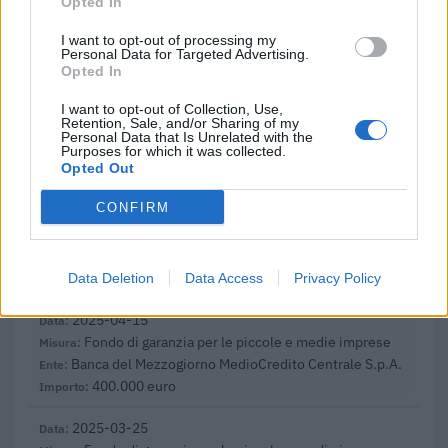
Opted In
Agenzia Piemonte Lavoro
6.000 euro
I want to opt-out of processing my
Personal Data for Targeted Advertising.
Opted In
2025-10-20
SPONSORIZZAZIONI SPORTIVE
I want to opt-out of Collection, Use,
Retention, Sale, and/or Sharing of my
Presidenza del Consiglio dei Ministri - Dipartimento
Personal Data that Is Unrelated with the
per lo sport della Presiden
Purposes for which it was collected.
85.000 euro
Opted Out
CONFIRM
2025-04-29
Fondo di garanzia per le piccole e medie imprese
Banca del Mezzogiorno MedioCredito Centrale S.p.A.
400.000 euro
Data Deletion
Data Access
Privacy Policy
2025-04-15
Fondo di garanzia per le piccole e medie imprese
Banca del Mezzogiorno MedioCredito Centrale S.p.A.
400.000 euro
2025-03-25