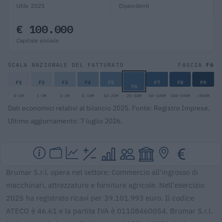
Utile 2025
Dipendenti
€ 100.000
Capitale sociale
F6
SCALA NAZIONALE DEL FATTURATO
FASCIA
F1
F2
F3
F4
F5
F7
F8
F9
F6
0-1M
1-2M
2-5M
5-10M
10-25M
25-50M
50-100M
100-500M
>500M
Dati economici relativi al bilancio 2025. Fonte: Registro Imprese.
Ultimo aggiornamento: 7 luglio 2026.
Brumar S.r.l. opera nel settore: Commercio all'ingrosso di
macchinari, attrezzature e forniture agricole. Nell'esercizio
2025 ha registrato ricavi per 39.101.993 euro. Il codice
ATECO è 46.61 e la partita IVA è 01108460054. Brumar S.r.l.