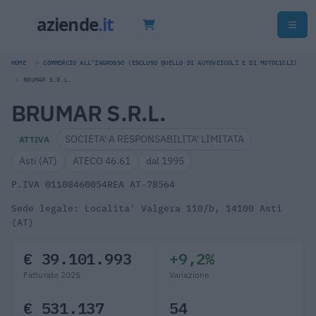
HOME
COMMERCIO ALL'INGROSSO (ESCLUSO QUELLO DI AUTOVEICOLI E DI MOTOCICLI)
BRUMAR S.R.L.
BRUMAR S.R.L.
SOCIETA' A RESPONSABILITA' LIMITATA
ATTIVA
Asti (AT)
ATECO 46.61
dal 1995
P.IVA 01108460054
REA AT-78564
Sede legale: Localita' Valgera 110/b, 14100 Asti
(AT)
€ 39.101.993
+9,2%
Fatturato 2025
Variazione
€ 531.137
54