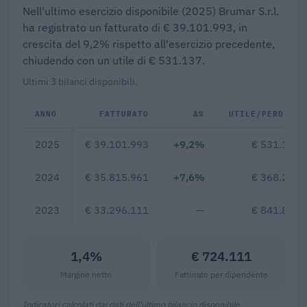
Nell'ultimo esercizio disponibile (2025) Brumar S.r.l.
ha registrato un fatturato di € 39.101.993, in
crescita del 9,2% rispetto all'esercizio precedente,
chiudendo con un utile di € 531.137.
Ultimi 3 bilanci disponibili.
ANNO
FATTURATO
Δ%
UTILE/PERDITA
2025
€ 39.101.993
+9,2%
€ 531.137
2024
€ 35.815.961
+7,6%
€ 368.294
2023
€ 33.296.111
—
€ 841.827
1,4%
€ 724.111
Margine netto
Fatturato per dipendente
Indicatori calcolati dai dati dell'ultimo bilancio disponibile.