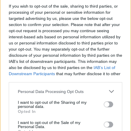
If you wish to opt-out of the sale, sharing to third parties, or
2026-02-03
processing of your personal or sensitive information for
Esonero dal versamento dei contributi previdenziali
targeted advertising by us, please use the below opt-out
per nuove assunzioni/trasformazioni a tempo
section to confirm your selection. Please note that after your
indeterminato nel bienni
opt-out request is processed you may continue seeing
inps
interest-based ads based on personal information utilized by
500 euro
us or personal information disclosed to third parties prior to
your opt-out. You may separately opt-out of the further
2025-12-30
disclosure of your personal information by third parties on the
Fondo di garanzia per le piccole e medie imprese
IAB’s list of downstream participants. This information may
Banca del Mezzogiorno MedioCredito Centrale S.p.A.
also be disclosed by us to third parties on the
IAB’s List of
200.000 euro
Downstream Participants
that may further disclose it to other
third parties.
2025-12-12
Personal Data Processing Opt Outs
Fondo di garanzia per le piccole e medie imprese
Banca del Mezzogiorno MedioCredito Centrale S.p.A.
I want to opt-out of the Sharing of my
320.000 euro
personal data.
Opted In
2025-10-29
I want to opt-out of the Sale of my
Bando per l’erogazione di contributi rivolti ai datori
Personal Data.
di lavoro