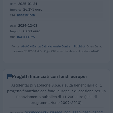
2025-01-31
26.173 euro
B570254D0B
2024-12-03
8.871 euro
B4A2EFAB25
Fonte:
ANAC – Banca Dati Nazionale Contratti Pubblici
(Open Data,
licenza CC BY-SA 4.0). Ogni CIG e' verificabile sul portale ANAC.
Progetti finanziati con fondi europei
Astidental Di Sabbione S.p.a. risulta beneficiaria di 1
progetto finanziato con fondi europei / di coesione per un
finanziamento pubblico di 11.200 euro (cicli di
programmazione 2007-2013).
(0235000117) DB1600_POR-FESR_2012_23217