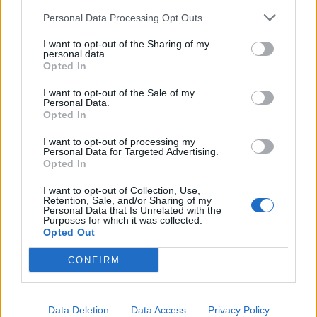
2025-12-05
Personal Data Processing Opt Outs
Agevolazione contributiva per l'occupazione in aree
I want to opt-out of the Sharing of my
svantaggiate - Decontribuzione Sud (1° luglio - 31
personal data.
dicembre 2022)
Opted In
inps
20.347 euro
I want to opt-out of the Sale of my
Personal Data.
Opted In
2025-07-04
Bando per l’erogazione di contributi rivolti ai datori
I want to opt-out of processing my
di lavoro
Personal Data for Targeted Advertising.
Opted In
Agenzia Piemonte Lavoro
12.000 euro
I want to opt-out of Collection, Use,
Retention, Sale, and/or Sharing of my
2025-04-18
Personal Data that Is Unrelated with the
Purposes for which it was collected.
Aiuti ai centri di trasferimento tecnologico
Opted Out
START 4.0
85.510 euro
CONFIRM
2025-02-10
Agevolazione contributiva per l'occupazione in aree
Data Deletion
Data Access
Privacy Policy
svantaggiate - Decontribuzione Sud (1° luglio - 31