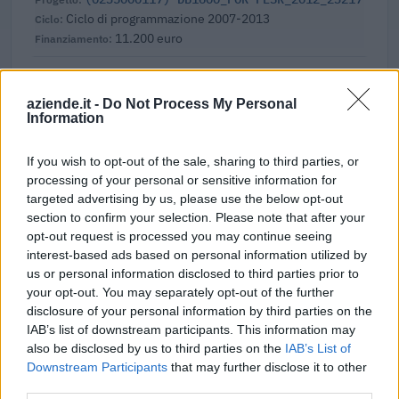
Ciclo di programmazione 2007-2013
11.200 euro
Fonte:
OpenCoesione
(Open Data, licenza CC BY 4.0). Ogni progetto e'
verificabile sul portale OpenCoesione. Dati aggiornati al 2026-08-02.
aziende.it -
Do Not Process My Personal
Information
If you wish to opt-out of the sale, sharing to third parties, or
Aiuti di Stato e contributi pubblici
processing of your personal or sensitive information for
targeted advertising by us, please use the below opt-out
Astidental Di Sabbione S.p.a. risulta beneficiaria di 34 aiuti o
section to confirm your selection. Please note that after your
contributi pubblici per un totale di almeno 17.463.223 euro
opt-out request is processed you may continue seeing
(2020–2026).
interest-based ads based on personal information utilized by
us or personal information disclosed to third parties prior to
2026-01-29
your opt-out. You may separately opt-out of the further
Esonero dal versamento dei contributi previdenziali
disclosure of your personal information by third parties on the
per l'assunzione di giovani lavoratori ( art. 1 comma 10-15
IAB’s list of downstream participants. This information may
L. 178/
also be disclosed by us to third parties on the
IAB’s List of
inps
Downstream Participants
that may further disclose it to other
18 euro
third parties.