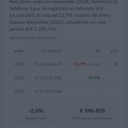
Nell'ultimo esercizio disponibile (2024) Astidental Di
Sabbione S.p.a. ha registrato un fatturato di €
63.266.605, in calo del 12,7% rispetto all'ultimo
bilancio disponibile (2022), chiudendo con una
perdita di € 1.281.745.
Ultimi 3 bilanci disponibili.
ANNO
FATTURATO
Δ%
UTILE/P
2024
€ 63.266.605
-12,7%
€ -1.2
vs 2022
2022
€ 72.441.591
+0,9%
€ 9
2021
€ 71.829.560
—
-2,0%
€ 596.855
Margine netto
Fatturato per dipendente