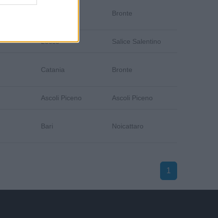
Catania
Bronte
Lecce
Salice Salentino
Catania
Bronte
Ascoli Piceno
Ascoli Piceno
Bari
Noicattaro
1