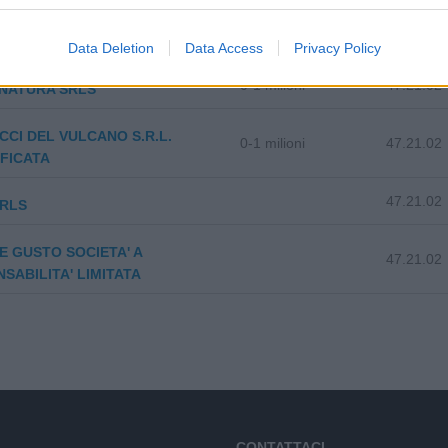
 DRY FRUIT SOCIETA' COOP.
2-5 milioni
47.21.02
Data Deletion
Data Access
Privacy Policy
0-1 milioni
47.21.02
INATURA SRLS
ICCI DEL VULCANO S.R.L.
0-1 milioni
47.21.02
FICATA
47.21.02
SRLS
E GUSTO SOCIETA' A
47.21.02
SABILITA' LIMITATA
CONTATTACI