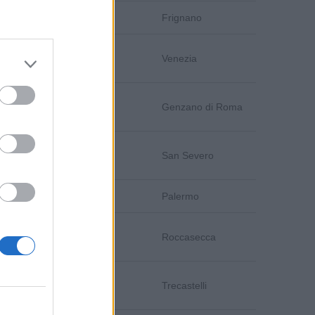
Caserta
Frignano
Venezia
Venezia
Roma
Genzano di Roma
Foggia
San Severo
Palermo
Palermo
Frosinone
Roccasecca
Ancona
Trecastelli