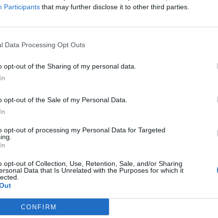
Participants
that may further disclose it to other third parties.
2-5 milioni
47.21.02
UITS S.R.L.S.
AQUVA SAS DI QUAGGIO ELENA
0-1 milioni
47.21.02
l Data Processing Opt Outs
o opt-out of the Sharing of my personal data.
ERDE SOCIETA' A
0-1 milioni
47.21.02
In
SABILITA' LIMITATA
o opt-out of the Sale of my Personal Data.
 PUGLIESI - SOCIETA' A
47.21.02
In
SABILITA' LIMITATA
to opt-out of processing my Personal Data for Targeted
0-1 milioni
47.21.02
ing.
DELLA FRUTTA SECCA SRLS
In
FRUTTA SOCIETA' A
o opt-out of Collection, Use, Retention, Sale, and/or Sharing
47.21.02
ersonal Data that Is Unrelated with the Purposes for which it
SABILITA' LIMITATA
lected.
Out
TTERIA SOCIETA' A
0-1 milioni
47.21.02
SABILITA' LIMITATA
CONFIRM