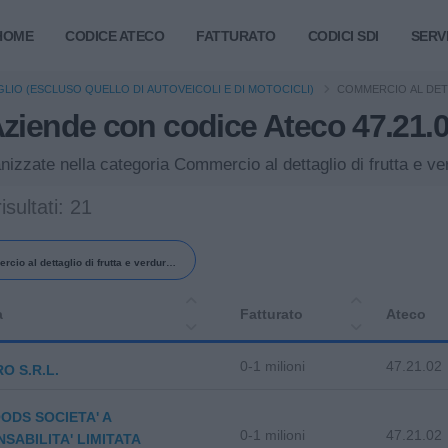
HOME
CODICE ATECO
FATTURATO
CODICI SDI
SERVI
IO (ESCLUSO QUELLO DI AUTOVEICOLI E DI MOTOCICLI)
COMMERCIO AL DET
ziende con codice Ateco 47.21.
ganizzate nella categoria Commercio al dettaglio di frutta e 
isultati: 21
cio al dettaglio di frutta e verdura
preparata e conservata
a
Fatturato
Ateco
0-1 milioni
47.21.02
O S.R.L.
ODS SOCIETA' A
0-1 milioni
47.21.02
SABILITA' LIMITATA