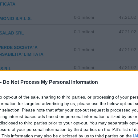
FICATA
0-1 milioni
47.21.02
MONIO S.R.L.S.
0-1 milioni
47.21.02
 SALAD SRL
VERDE SOCIETA' A
0-1 milioni
47.21.02
SABILITA' LIMITATA
0-1 milioni
47.21.02
S.R.L.
 -
Do Not Process My Personal Information
O TARTUFI DI POLI
47.21.02
ORA
to opt-out of the sale, sharing to third parties, or processing of your per
formation for targeted advertising by us, please use the below opt-out s
 NUT'S DI TREPICCIONE
47.21.02
r selection. Please note that after your opt-out request is processed y
LE
eing interest-based ads based on personal information utilized by us or
disclosed to third parties prior to your opt-out. You may separately opt-
NICOTERA ROSA S.A.S. DI
47.21.02
losure of your personal information by third parties on the IAB’s list of
A SAVERIO & C.
. This information may also be disclosed by us to third parties on the
IA