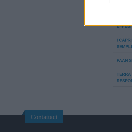
A.M.A.
ARL
EFFEB
I CAPR
SEMPLI
PAAN 
TERRA 
RESPON
Contattaci