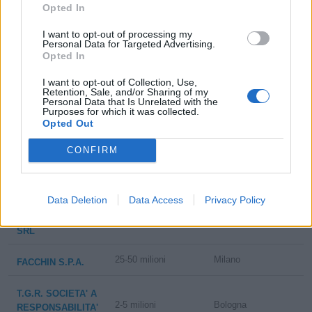
Opted In
AUTOPUGLIA
2-5 milioni
Bari
S.R.L.
I want to opt-out of processing my
Personal Data for Targeted Advertising.
Opted In
1-2 milioni
Ispica
AUTOPLUS S.R.L.
I want to opt-out of Collection, Use,
Retention, Sale, and/or Sharing of my
STELLANTIS
Personal Data that Is Unrelated with the
>500 milioni
Torino
&YOU ITALIA
Purposes for which it was collected.
Opted Out
S.P.A.
CONFIRM
10-25 milioni
Torino
S.A.R.A. S.p.A.
1-2 milioni
Genova
CE.BRU. SRL
Data Deletion
Data Access
Privacy Policy
AUTOELECTRIK
1-2 milioni
Bergamo
SRL
25-50 milioni
Milano
FACCHIN S.P.A.
T.G.R. SOCIETA' A
2-5 milioni
Bologna
RESPONSABILITA'