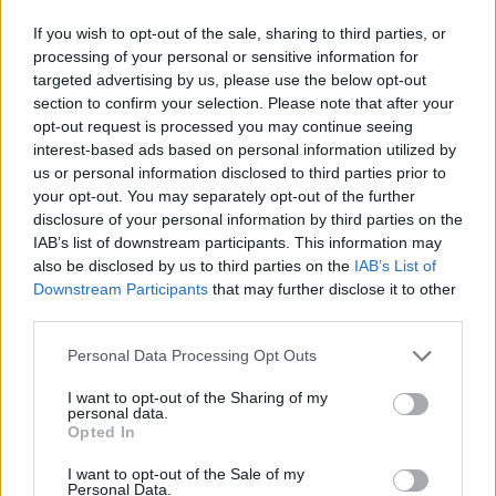
If you wish to opt-out of the sale, sharing to third parties, or
Mostra Filtri
processing of your personal or sensitive information for
targeted advertising by us, please use the below opt-out
section to confirm your selection. Please note that after your
Totale risultati: 158864
opt-out request is processed you may continue seeing
interest-based ads based on personal information utilized by
us or personal information disclosed to third parties prior to
Azienda
Fatturato
Città
your opt-out. You may separately opt-out of the further
disclosure of your personal information by third parties on the
IAB’s list of downstream participants. This information may
0-1 milioni
Biassono
MOTORCAR SRL
also be disclosed by us to third parties on the
IAB’s List of
Downstream Participants
that may further disclose it to other
CAVIDUE S.P.A. A
10-25 milioni
Piacenza
third parties.
SOCIO UNICO
Personal Data Processing Opt Outs
PINGUE
50-100 milioni
Sulmona
SUPERMERCATI
I want to opt-out of the Sharing of my
personal data.
SRL
Opted In
San Giuseppe
IRIDE GROUP SRL
0-1 milioni
I want to opt-out of the Sale of my
Vesuviano
Personal Data.