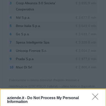
3
Coop Alleanza 3.0 Societa'
€ 3.895,9 mln
Cooperativa
4
Md S.p.a.
€ 3.677,0 mln
5
Bmw Italia S.p.a.
€ 3.649,4 mln
6
Gs S.p.a.
€ 3.633,7 mln
7
Spesa Intelligente Spa
€ 3.328,8 mln
8
Unicoop Firenze S.c.
€ 3.014,7 mln
9
Prada S.p.a.
€ 2.977,0 mln
10
Maxi Di Srl
€ 2.800,4 mln
Elaborazione su bilanci depositati (Registro Imprese) e
classificazione ISTAT ATECO. Fatturato = ultimo bilancio disponibile
per azienda.
aziende.it -
Do Not Process My Personal
Information