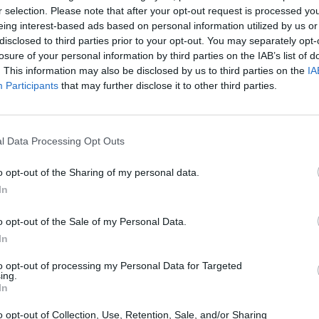
E S.A.S. DI SPEZIE ANDREA &
r selection. Please note that after your opt-out request is processed y
non pervenuto
31.09.50
eing interest-based ads based on personal information utilized by us or
disclosed to third parties prior to your opt-out. You may separately opt-
losure of your personal information by third parties on the IAB’s list of
IRANDOLA S.A.S. DI
non pervenuto
31.09.50
. This information may also be disclosed by us to third parties on the
IA
OLA FLORIANO & C.
Participants
that may further disclose it to other third parties.
non pervenuto
31.09.50
ETTI EMILIANO E PAOLO S.A.S.
NICIATURA AZZANESE S.N.C. DI
l Data Processing Opt Outs
non pervenuto
31.09.50
TO BRUNO & C.
o opt-out of the Sharing of my personal data.
A S.N.C. DI GASPAROTTO
In
non pervenuto
31.09.50
ANO E C.
o opt-out of the Sale of my Personal Data.
.S. VERNICIATURA DI
In
non pervenuto
31.09.50
ARI EMANUELE & C. S.A.S.
to opt-out of processing my Personal Data for Targeted
ing.
E LACCATI & AFFINI SAS DI
In
0-1 milioni
31.09.50
LLA ALIDA E C.
o opt-out of Collection, Use, Retention, Sale, and/or Sharing