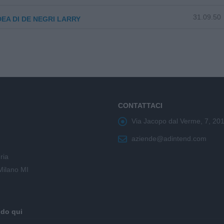
31.09.50
EA DI DE NEGRI LARRY
CONTATTACI
Via Jacopo dal Verme, 7, 20
aziende@adintend.com
ria
Milano MI
ndo qui