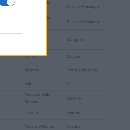
Monza e della
Bovisio-Masciago
Brianza
Monza e della
Bovisio-Masciago
Brianza
Cosenza
Mangone
Udine
Majano
Vicenza
Tezze sul Brenta
Asti
Asti
Monza e della
Lissone
Brianza
Livorno
Livorno
Pesaro e Urbino
Pesaro