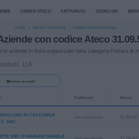
HOME
CODICE ATECO
FATTURATO
CODICI SDI
SERVI
HOME
MACRO CATEGORIE
FABBRICAZIONE DI MOBILI
Aziende con codice Ateco 31.09.
e le aziende in Italia organizzate nella categoria Finitura di m
isultati: 118
Finitura di mobili
a
Fatturato
Ateco
IGA LUIGI DI CAZZANIGA
non pervenuto
31.09.50
 C. SNC
RTE SNC DI MARIANI DANIELE
non pervenuto
31.09.50