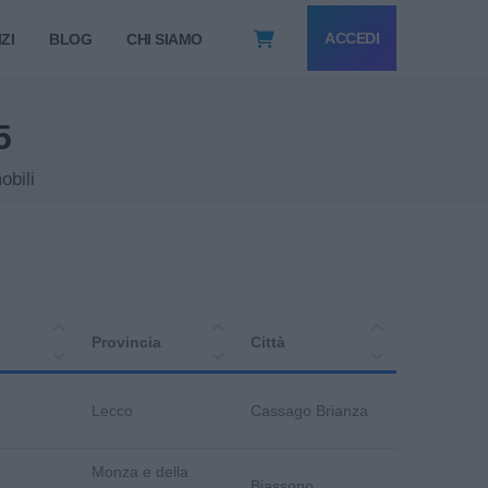
ACCEDI
ZI
BLOG
CHI SIAMO
5
obili
Provincia
Città
Lecco
Cassago Brianza
Monza e della
Biassono