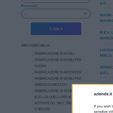
& C.
Provincia
MAURI 
MAURO 
Cerca
M.E.V. 
MARCHE
Altri codici ateco
LUCIDA
FABBRICAZIONE DI MOBILI
MIRCO 
FABBRICAZIONE DI MOBILI PER
CUCINA
VERNIC
FABBRICAZIONE DI MATERASSI
S.R.L.
FABBRICAZIONE DI MOBILI PER
BENINC
ARREDO DOMESTICO
SEBAS
FABBRICAZIONE DI SEDIE E SEDILI
aziende.it
(ESCLUSI QUELLI PER AEROMOBILI,
BAC DI
AUTOVEICOLI, NAVI, TRENI, UFFICIO
If you wish 
E NEGOZI)
sensitive in