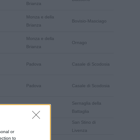
Brianza
Monza e della
Bovisio-Masciago
Brianza
Monza e della
Ornago
Brianza
Padova
Casale di Scodosia
Padova
Casale di Scodosia
Sernaglia della
Treviso
Battaglia
San Stino di
Venezia
Livenza
sonal or
ection to