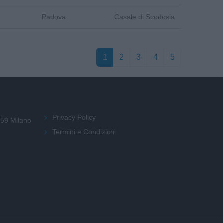
Padova
Casale di Scodosia
1
2
3
4
5
Privacy Policy
159 Milano
Termini e Condizioni