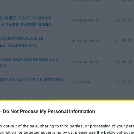
& GHIESI S.N.C. DI MAURI
non pervenuto
31.09.50
E GHIESI PIETRO MARIO
LUCIDATURA S.A.S. DI
non pervenuto
31.09.50
SI STEFANO & C.
TURA IDEA SAS DI MAMBRIN
non pervenuto
31.09.50
& C.
IATURA SAONCELLA VITTORIO
0-1 milioni
31.09.50
A' COSMA SAS DI BENINCA'
non pervenuto
31.09.50
TIANO
 -
Do Not Process My Personal Information
non pervenuto
31.09.50
 BIASETTO CESARE & C. S.N.C.
to opt-out of the sale, sharing to third parties, or processing of your per
formation for targeted advertising by us, please use the below opt-out s