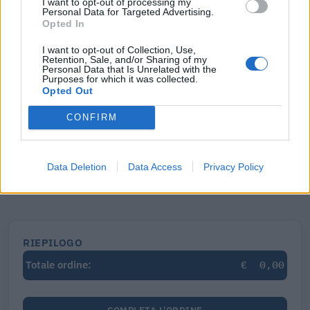
I want to opt-out of processing my
Personal Data for Targeted Advertising.
€ 5,39 IVA inclusa
Opted In
I want to opt-out of Collection, Use,
Retention, Sale, and/or Sharing of my
Personal Data that Is Unrelated with the
Visure Camerali - Storico Società di Persone
Purposes for which it was collected.
Opted Out
€ 6,98 IVA inclusa
CONFIRM
Data Deletion
Data Access
Privacy Policy
Mostra tutti gli altri documenti e dati
RIEPILOGO
€
0,00
Totale ordine: