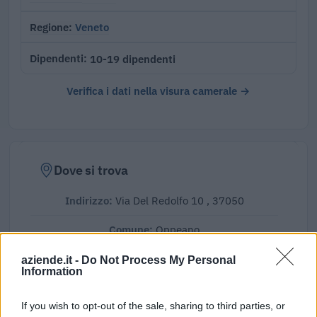
Veneto
Regione
10-19 dipendenti
Dipendenti
Verifica i dati nella visura camerale →
Dove si trova
Indirizzo:
Via Del Redolfo 10 , 37050
Comune:
Oppeano
Provincia:
Verona
aziende.it -
Do Not Process My Personal
Information
Regione:
Veneto
If you wish to opt-out of the sale, sharing to third parties, or