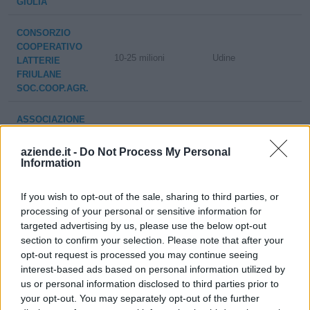
GIULIA
CONSORZIO
COOPERATIVO
10-25 milioni
Udine
LATTERIE
FRIULANE
SOC.COOP.AGR.
ASSOCIAZIONE
NAZIONALE
ALLEVATORI
aziende.it -
Do Not Process My Personal
non pervenuto
Udine
BOVINI DI RAZZA
Information
PEZZATA ROSSA I
TALIANA (IN
If you wish to opt-out of the sale, sharing to third parties, or
BREVE ANAPRI)
processing of your personal or sensitive information for
targeted advertising by us, please use the below opt-out
ASSOCIAZIONE
section to confirm your selection. Please note that after your
REGIONALE
opt-out request is processed you may continue seeing
ALLEVATORI
interest-based ads based on personal information utilized by
DELL'EMILIA
non pervenuto
Argelato
us or personal information disclosed to third parties prior to
ROMAGNA IN
your opt-out. You may separately opt-out of the further
SIGLA A. R.A.E.R.