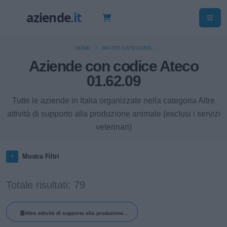
HOME
MACRO CATEGORIE
COLTIVAZIONI AGRICOLE E PRODUZIONE DI PRODOTTI ANIMALI, CACCIA E
Aziende con codice Ateco
SERVIZI CONNESSI
01.62.09
ALTRE ATTIVITÀ DI SUPPORTO ALLA PRODUZIONE ANIMALE (ESCLUSI I SERVIZI
VETERINARI)
Tutte le aziende in Italia organizzate nella categoria Altre
attività di supporto alla produzione animale (esclusi i servizi
veterinari)
Mostra Filtri
Totale risultati: 79
Altre attività di supporto alla produzione
animale (esclusi i servizi veterinari)