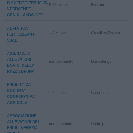
D.SUEDT.TIERZUCHT-
5-10 milioni
Bolzano
VERBAENDE
GEN.U.LANDW.GES.
ADRIATICA
1-2 milioni
Cavallino-Treporti
FERTILIZZANTI
S.R.L.
ASS.NAZ.LE
ALLEVATORI
non pervenuto
Bussolengo
BOVINI DELLA
RAZZA BRUNA
FRIULITTICA -
SOCIETA'
1-2 milioni
Cordenons
COOPERATIVA
AGRICOLA
ASSOCIAZIONE
ALLEVATORI DEL
non pervenuto
Codroipo
FRIULI VENEZIA