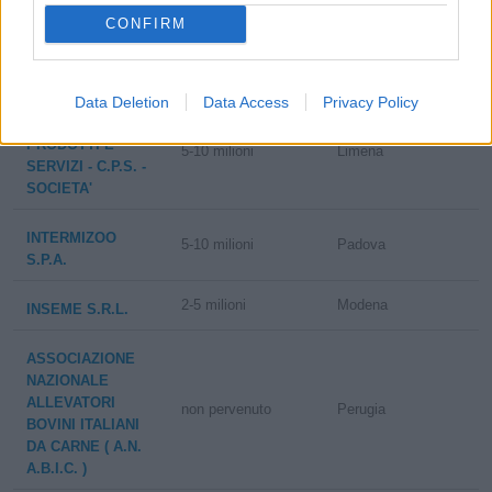
SOCIETA'
CONFIRM
AGRICOLA
2-5 milioni
Morano Calabro
CAMPOTENESE
S.R.L.
Data Deletion
Data Access
Privacy Policy
COOPERATIVA
PRODOTTI E
5-10 milioni
Limena
SERVIZI - C.P.S. -
SOCIETA'
INTERMIZOO
5-10 milioni
Padova
S.P.A.
2-5 milioni
Modena
INSEME S.R.L.
ASSOCIAZIONE
NAZIONALE
ALLEVATORI
non pervenuto
Perugia
BOVINI ITALIANI
DA CARNE ( A.N.
A.B.I.C. )