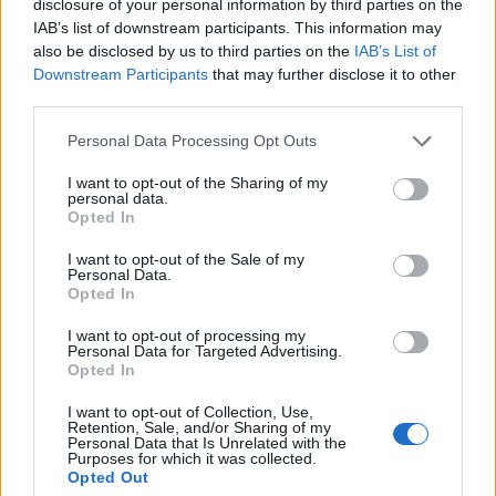
disclosure of your personal information by third parties on the
O A.R.A. EMILIA -
IAB’s list of downstream participants. This information may
ROMAGNA
also be disclosed by us to third parties on the
IAB’s List of
Downstream Participants
that may further disclose it to other
ALLEVAMENTO
1-2 milioni
Mordano
third parties.
FOLLI SRL'
Personal Data Processing Opt Outs
COOPERATIVA DI
SVILUPPO
I want to opt-out of the Sharing of my
2-5 milioni
Zungoli
personal data.
AGRICOLO
Opted In
MOLARA
SOCIETA'
I want to opt-out of the Sale of my
Personal Data.
Opted In
PAESTUM
COOPERATIVA
1-2 milioni
Capaccio Paestum
I want to opt-out of processing my
SOCIETA'
Personal Data for Targeted Advertising.
AGRICOLA
Opted In
RIO MILK S.R.L.
I want to opt-out of Collection, Use,
Retention, Sale, and/or Sharing of my
2-5 milioni
Forenza
SOCIETA'
Personal Data that Is Unrelated with the
AGRICOLA
Purposes for which it was collected.
Opted Out