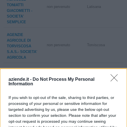
TONIATTI
non pervenuto
Latisana
GIACOMETTI -
SOCIETA'
SEMPLICE
AGENZIE
AGRICOLE DI
non pervenuto
Torviscosa
TORVISCOSA
S.A.S.- SOCIETA'
AGRICOLA
IL RACCOLTO
San Pietro in
SOCIETA'
5-10 milioni
aziende.it -
Do Not Process My Personal
Casale
COOPERATIVA
Information
AGRICOLA
If you wish to opt-out of the sale, sharing to third parties, or
SORGEVA SOC.
2-5 milioni
Portomaggiore
processing of your personal or sensitive information for
COOP. AGRICOLA
targeted advertising by us, please use the below opt-out
section to confirm your selection. Please note that after your
COOPERATIVA
opt-out request is processed you may continue seeing
AGRICOLA