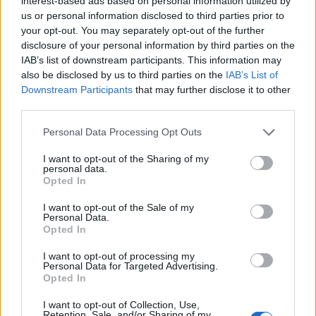
interest-based ads based on personal information utilized by
25-50 milioni
Argenta
BRACCIANTI
us or personal information disclosed to third parties prior to
GIULIO BELLINI -
your opt-out. You may separately opt-out of the further
SOC.
disclosure of your personal information by third parties on the
IAB’s list of downstream participants. This information may
SOCIETA'
also be disclosed by us to third parties on the
IAB’s List of
AGRICOLA GUIDI
Downstream Participants
that may further disclose it to other
non pervenuto
Codigoro
DI GUIDI
third parties.
GIULIANO & C.-
SOCIETA'
Personal Data Processing Opt Outs
SOCIETA'
I want to opt-out of the Sharing of my
personal data.
AGRICOLA
Opted In
TENUTA DI
non pervenuto
Copparo
ZENZALINO -
I want to opt-out of the Sale of my
SOCIETA'
Personal Data.
SEMPLICE
Opted In
I want to opt-out of processing my
SOCIETA'
Personal Data for Targeted Advertising.
non pervenuto
Ferrara
AGRICOLA LEONA
Opted In
S.S.
I want to opt-out of Collection, Use,
Retention, Sale, and/or Sharing of my