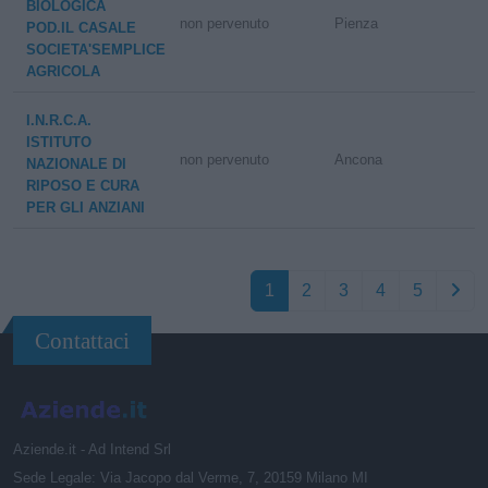
BIOLOGICA
non pervenuto
Pienza
POD.IL CASALE
SOCIETA'SEMPLICE
AGRICOLA
I.N.R.C.A.
ISTITUTO
non pervenuto
Ancona
NAZIONALE DI
RIPOSO E CURA
PER GLI ANZIANI
1
2
3
4
5
Contattaci
Aziende.it - Ad Intend Srl
Sede Legale: Via Jacopo dal Verme, 7, 20159 Milano MI