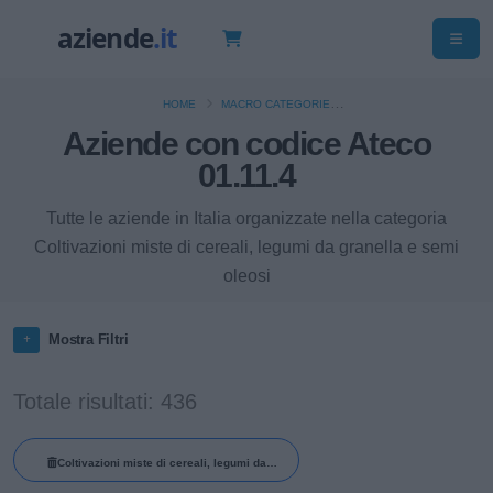
HOME
MACRO CATEGORIE
COLTIVAZIONI AGRICOLE E PRODUZIONE DI PRODOTTI ANIMALI, CACCIA E
Aziende con codice Ateco
SERVIZI CONNESSI
01.11.4
Tutte le aziende in Italia organizzate nella categoria
Coltivazioni miste di cereali, legumi da granella e semi
oleosi
Mostra Filtri
Totale risultati: 436
Coltivazioni miste di cereali, legumi da
granella e semi oleosi