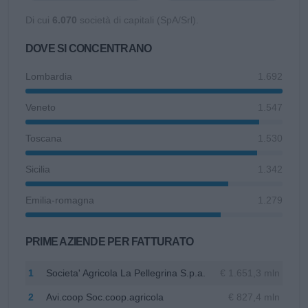
Di cui
6.070
società di capitali (SpA/Srl).
DOVE SI CONCENTRANO
Lombardia
1.692
Veneto
1.547
Toscana
1.530
Sicilia
1.342
Emilia-romagna
1.279
PRIME AZIENDE PER FATTURATO
1
Societa' Agricola La Pellegrina S.p.a.
€ 1.651,3 mln
2
Avi.coop Soc.coop.agricola
€ 827,4 mln