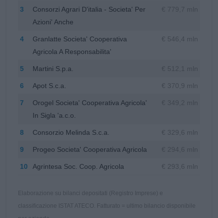
3
Consorzi Agrari D'italia - Societa' Per
€ 779,7 mln
Azioni' Anche
4
Granlatte Societa' Cooperativa
€ 546,4 mln
Agricola A Responsabilita'
5
Martini S.p.a.
€ 512,1 mln
6
Apot S.c.a.
€ 370,9 mln
7
Orogel Societa' Cooperativa Agricola'
€ 349,2 mln
In Sigla 'a.c.o.
8
Consorzio Melinda S.c.a.
€ 329,6 mln
9
Progeo Societa' Cooperativa Agricola
€ 294,6 mln
10
Agrintesa Soc. Coop. Agricola
€ 293,6 mln
Elaborazione su bilanci depositati (Registro Imprese) e
classificazione ISTAT ATECO. Fatturato = ultimo bilancio disponibile