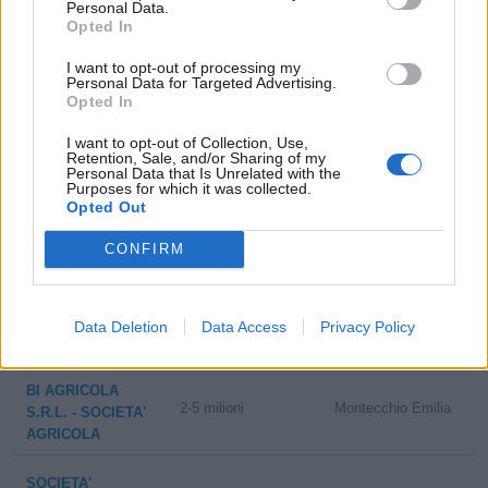
Personal Data.
Opted In
COOPERATIVA
I want to opt-out of processing my
SOCIALE L'ORTO
Personal Data for Targeted Advertising.
1-2 milioni
Minerbio
SOCIETA'
Opted In
COOPERATIVA
SOCIALE'
I want to opt-out of Collection, Use,
Retention, Sale, and/or Sharing of my
Personal Data that Is Unrelated with the
F.LLI BERNABINI
Purposes for which it was collected.
2-5 milioni
Gambettola
S.R.L.
Opted Out
CONFIRM
SOCIETA'
AGRICOLA
100-500 milioni
Spilamberto
CORTICELLA -
SOCIETA' A
Data Deletion
Data Access
Privacy Policy
RESPONSABILITA'
BI AGRICOLA
2-5 milioni
Montecchio Emilia
S.R.L. - SOCIETA'
AGRICOLA
SOCIETA'