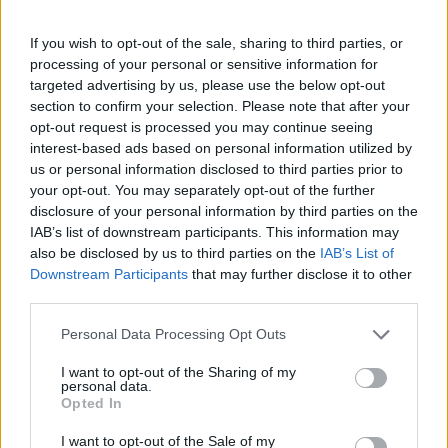
SOCIETA'
If you wish to opt-out of the sale, sharing to third parties, or
SOCIETA'
2-5 milioni
Manerbio
processing of your personal or sensitive information for
AGRICOLA
targeted advertising by us, please use the below opt-out
CAIANO S.R.L.
section to confirm your selection. Please note that after your
opt-out request is processed you may continue seeing
AZIENDA
interest-based ads based on personal information utilized by
AGRICOLA
1-2 milioni
Ora
us or personal information disclosed to third parties prior to
FRATELLI
your opt-out. You may separately opt-out of the further
RABBIOSI S.R.L. -
disclosure of your personal information by third parties on the
SOCIETA'
IAB’s list of downstream participants. This information may
also be disclosed by us to third parties on the
IAB’s List of
5-10 milioni
Tombolo
SEFOBI S.R.L.
Downstream Participants
that may further disclose it to other
third parties.
FONDAZIONE
non pervenuto
Valdobbiadene
ASILOSANVITO
Personal Data Processing Opt Outs
ETS
I want to opt-out of the Sharing of my
personal data.
SOCIETA'
Sant'Ambrogio di
Opted In
COOPERATIVA
0-1 milioni
Valpolicella
AGRICOLA 8
I want to opt-out of the Sale of my
MARZO