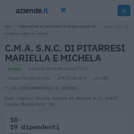
HOME
FABBRICAZIONE DI MACCHINARI ED APPARECCHIATURE NCA
C.M.A. S.N.C. DI
PITARRESI MARIELLA E MICHELA
C.M.A. S.N.C. DI PITARRESI
MARIELLA E MICHELA
SOCIETA' IN NOME COLLETTIVO
ATTIVA
Casale Monferrato (AL)
ATECO 28.30.9
dal 1983
P.IVA 01053480065
REA AL-138998
Sede legale: Strada Antica Di Morano 4-6, 15033
Casale Monferrato (AL)
10-
19 dipendenti
Dipendenti