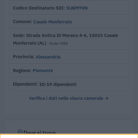
SUBM70N
Codice Destinatario SDI
Casale Monferrato
Comune
Strada Antica Di Morano 4-6, 15033 Casale
Sede
Monferrato (AL)
· fonte VIES
Alessandria
Provincia
Piemonte
Regione
10-19 dipendenti
Dipendenti
Verifica i dati nella visura camerale →
Dove si trova