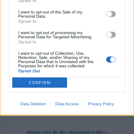
Opted In
I want to opt-out of the Sale of my
Personal Data.
Opted In
Tutti i documenti e servizi disponibili →
I want to opt-out of processing my
Documenti più richiesti
Personal Data for Targeted Advertising.
Opted In
Visure Camerali - Società di Persone
I want to opt-out of Collection, Use,
Retention, Sale, and/or Sharing of my
Personal Data that Is Unrelated with the
€ 5,39 IVA inclusa
Purposes for which it was collected.
Opted Out
CONFIRM
Visure Camerali - Storico Società di Persone
€ 6,98 IVA inclusa
Data Deletion
Data Access
Privacy Policy
Mostra tutti gli altri documenti e dati