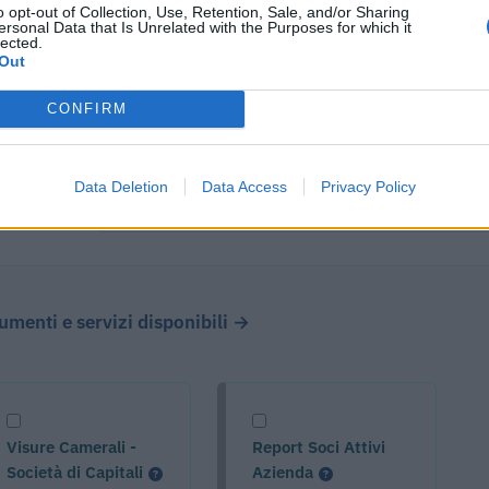
o opt-out of Collection, Use, Retention, Sale, and/or Sharing
ersonal Data that Is Unrelated with the Purposes for which it
lected.
Out
CONFIRM
Data Deletion
Data Access
Privacy Policy
cumenti e servizi disponibili →
Visure Camerali -
Report Soci Attivi
Società di Capitali
Azienda