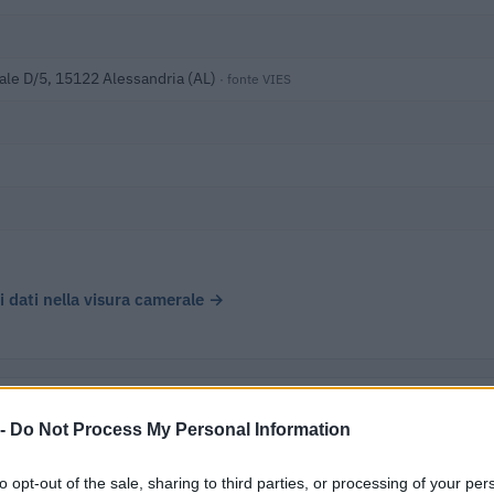
ale D/5, 15122 Alessandria (AL)
· fonte VIES
 i dati nella visura camerale →
 -
Do Not Process My Personal Information
contributi pubblici per un totale di almeno 66.039 euro (2020–2025)
to opt-out of the sale, sharing to third parties, or processing of your per
ENTE