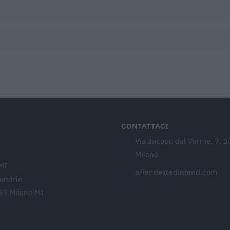
CONTATTACI
Via Jacopo dal Verme, 7, 
Milano
MI
aziende@adintend.com
sandria
59 Milano MI