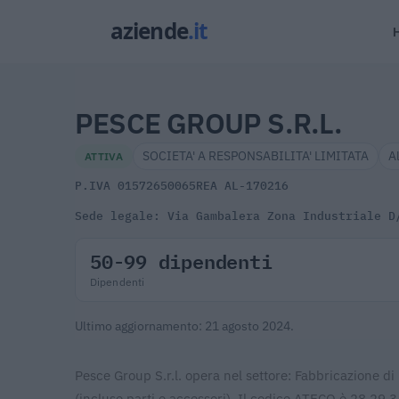
PESCE GROUP S.R.L.
SOCIETA' A RESPONSABILITA' LIMITATA
A
ATTIVA
P.IVA 01572650065
REA AL-170216
Sede legale: Via Gambalera Zona Industriale D
50-99 dipendenti
Dipendenti
Ultimo aggiornamento: 21 agosto 2024.
Pesce Group S.r.l. opera nel settore: Fabbricazione d
(incluse parti e accessori). Il codice ATECO è 28.29.3