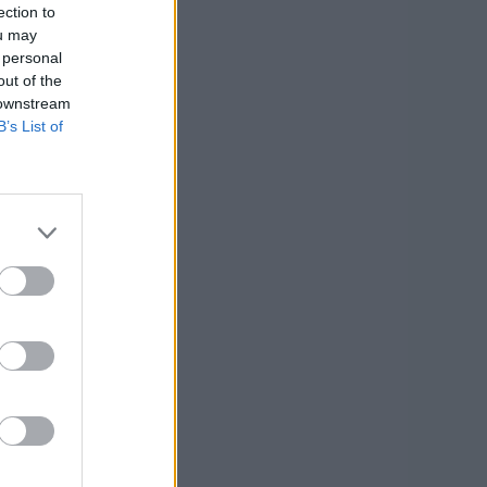
TO
ection to
ou may
 personal
 euro
out of the
 downstream
euro
B’s List of
 euro