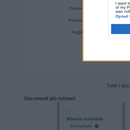
I want t
of my P
Comune:
Alessandria
was col
Opted 
Provincia:
Alessandria
Regione:
Piemonte
Tutti i do
Documenti più richiesti
Bilancio Aziendale
Più acquistato