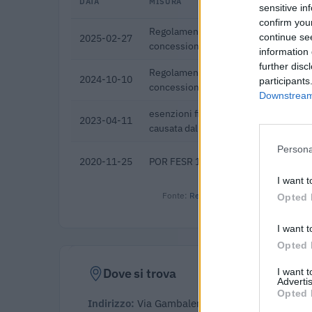
DATA
MISURA
sensitive in
confirm you
Regolamento per i fondi interprofessi
continue se
2025-02-27
concessioni di aiuti di stato esentati a
information 
further disc
Regolamento per i fondi interprofessi
2024-10-10
participants
concessioni di aiuti di stato esentati a
Downstream 
esenzioni fiscali e crediti d'imposta 
2023-04-11
causata dall'epidemia di COVID-19 [
Persona
2020-11-25
POR FESR 14/20. BANDO PRISM-E
I want t
Fonte:
Registro Nazionale Aiuti di Stato
Opted 
I want t
Opted 
Dove si trova
I want 
Advertis
Opted 
Indirizzo:
Via Gambalera Zona Industriale D/5 