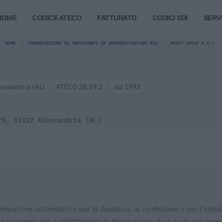
HOME
CODICE ATECO
FATTURATO
CODICI SDI
SERVI
HOME
FABBRICAZIONE DI MACCHINARI ED APPARECCHIATURE NCA
PESCE GROUP S.R.L.
lessandria (AL)
ATECO 28.29.3
dal 1993
/5, 15122 Alessandria (AL)
i macchine automatiche per la dosatura, la confezione e per l'imba
 e la partita IVA è 01572650065. Pesce Group S.r.l. ha la sua sede