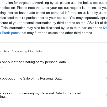
IMPOR
formation for targeted advertising by us, please use the below opt-out s
CONCEDENTE
r selection. Please note that after your opt-out request is processed y
onali per la formazione continua per la
eing interest-based ads based on personal information utilized by us or
FONDIMPRESA
28.000
i s
disclosed to third parties prior to your opt-out. You may separately opt-
losure of your personal information by third parties on the IAB’s list of
onali per la formazione continua per la
FONDIMPRESA
2.481 
. This information may also be disclosed by us to third parties on the
IA
i s
Participants
that may further disclose it to other third parties.
adottati a seguito della crisi economica
agenzia delle
35.558
con mo
entrate
l Data Processing Opt Outs
Finpiemonte
n.d.
S.P.A.
o opt-out of the Sharing of my personal data.
 (RNA)
– Open Data, licenza IODL 2.0. Dati aggiornati al 2026-07-02.
In
o opt-out of the Sale of my Personal Data.
In
to opt-out of processing my Personal Data for Targeted
ing.
In
, 15122