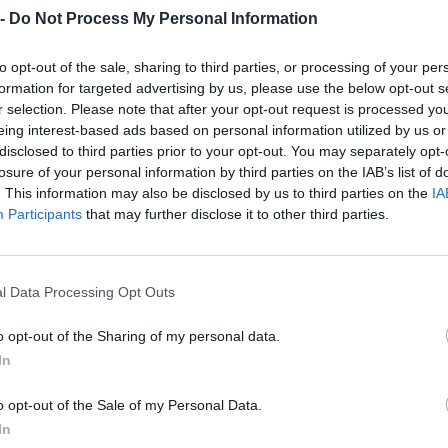
 -
Do Not Process My Personal Information
€ 3.761
2
€ 52
to opt-out of the sale, sharing to third parties, or processing of your per
formation for targeted advertising by us, please use the below opt-out s
€ 401.411
r selection. Please note that after your opt-out request is processed y
eing interest-based ads based on personal information utilized by us or
Fatturato per dipendente
disclosed to third parties prior to your opt-out. You may separately opt-
losure of your personal information by third parties on the IAB’s list of
. This information may also be disclosed by us to third parties on the
IA
Participants
that may further disclose it to other third parties.
l Data Processing Opt Outs
ia di 5 aiuti o contributi pubblici per un totale di 14.619 euro (202
o opt-out of the Sharing of my personal data.
ENTE
IMPO
CONCEDENTE
In
he ai sensi della decisione SA. 62668 e
agenzia delle
6.360
o opt-out of the Sale of my Personal Data.
076)
entrate
In