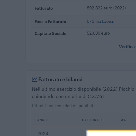
Fatturato
802.822 euro (2022)
Fascia Fatturato
0-1 milioni
Capitale Sociale
52.000 euro
Verifica
Fatturato e bilanci
Nell'ultimo esercizio disponibile (2022) Picchio 
chiudendo con un utile di € 3.761.
Ultimi 2 anni con dati disponibili.
ANNO
FATTURATO
Δ%
2024
—
—