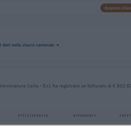
Acquista bilan
 i dati nella visura camerale →
Verniciatura Carta - S.r.l. ha registrato un fatturato di € 802.8
UTILE/PERDITA
DIPENDENTI
CAPI
—
2
€ 52