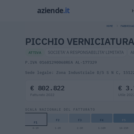
HOME
FABBRICA
PICCHIO VERNICIATURA 
SOCIETA' A RESPONSABILITA' LIMITATA
A
ATTIVA
P.IVA 01681290068
REA AL-177329
Sede legale: Zona Industriale D/5 S N C, 1512
€ 802.822
€ 3.
Fatturato 2022
Utile 202
SCALA NAZIONALE DEL FATTURATO
F2
F3
F4
F5
F1
0-1M
1-2M
2-5M
5-10M
10-25M