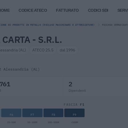
HOME
CODICE ATECO
FATTURATO
CODICI SDI
SERVI
ZIONE DI PRODOTTI IN METALLO (ESCLUSI MACCHINARI E ATTREZZATURE)
PICCHIO VERNICIAT
CARTA - S.R.L.
lessandria (AL)
ATECO 25.5
dal 1996
2 Alessandria (AL)
761
2
2
Dipendenti
F1
FASCIA
F6
F7
F8
F9
25-50M
50-100M
100-500M
>500M