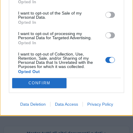
Opted In
I want to opt-out of the Sale of my
Personal Data.
Opted In
Tutti i documenti e servizi disponibili →
I want to opt-out of processing my
Personal Data for Targeted Advertising.
Documenti più richiesti
Opted In
Visure Camerali - Società di Persone
I want to opt-out of Collection, Use,
Retention, Sale, and/or Sharing of my
Personal Data that Is Unrelated with the
€ 5,39 IVA inclusa
Purposes for which it was collected.
Opted Out
CONFIRM
Visure Camerali - Storico Società di Persone
€ 6,98 IVA inclusa
Data Deletion
Data Access
Privacy Policy