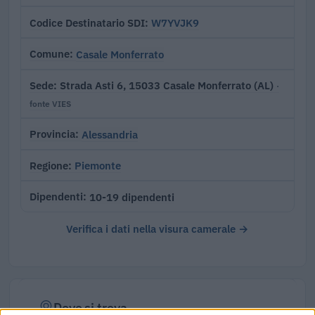
W7YVJK9
Codice Destinatario SDI
Casale Monferrato
Comune
Strada Asti 6, 15033 Casale Monferrato (AL)
Sede
·
fonte VIES
Alessandria
Provincia
Piemonte
Regione
10-19 dipendenti
Dipendenti
Verifica i dati nella visura camerale →
Dove si trova