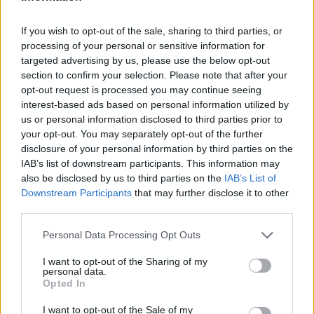
Nuova Sabatini - Finanziamenti per l'acquisto di
nuovi macchinari, impianti e attrezzature da parte delle
If you wish to opt-out of the sale, sharing to third parties, or
piccole e medi
processing of your personal or sensitive information for
Ministero delle Imprese e del Made in Italy -
targeted advertising by us, please use the below opt-out
Dipartimento per le politiche per
section to confirm your selection. Please note that after your
11.082 euro
opt-out request is processed you may continue seeing
interest-based ads based on personal information utilized by
2025-05-16
us or personal information disclosed to third parties prior to
Fondo di garanzia per le piccole e medie imprese
your opt-out. You may separately opt-out of the further
Banca del Mezzogiorno MedioCredito Centrale S.p.A.
disclosure of your personal information by third parties on the
114.880 euro
IAB’s list of downstream participants. This information may
also be disclosed by us to third parties on the
IAB’s List of
2024-08-13
Downstream Participants
that may further disclose it to other
Nuova Sabatini - Finanziamenti per l'acquisto di
third parties.
nuovi macchinari, impianti e attrezzature da parte delle
piccole e medi
Personal Data Processing Opt Outs
Ministero delle Imprese e del Made in Italy -
I want to opt-out of the Sharing of my
Dipartimento per le politiche per
personal data.
81.748 euro
Opted In
2024-07-19
I want to opt-out of the Sale of my