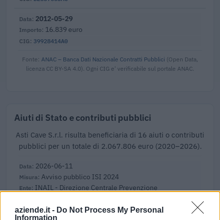
2012-05-29
16.839 euro
39928414A0
Fonte:
ANAC – Banca Dati Nazionale Contratti Pubblici
(Open Data,
licenza CC BY-SA 4.0). Ogni CIG e' verificabile sul portale ANAC.
Aiuti di Stato e contributi pubblici
Asti Cave S.r.l. risulta beneficiaria di 16 aiuti o contributi
pubblici per un totale di 2.067.806 euro (2020–2026).
2026-06-11
Avviso pubblico ISI 2024
INAIL - Direzione Centrale Prevenzione
27.593 euro
aziende.it -
Do Not Process My Personal
Information
2025-06-05