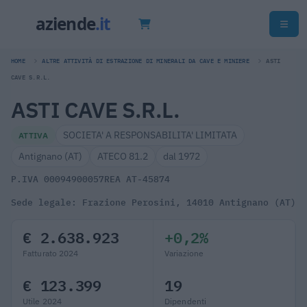
HOME
ALTRE ATTIVITÀ DI ESTRAZIONE DI MINERALI DA CAVE E MINIERE
ASTI
CAVE S.R.L.
ASTI CAVE S.R.L.
SOCIETA' A RESPONSABILITA' LIMITATA
ATTIVA
Antignano (AT)
ATECO 81.2
dal 1972
P.IVA 00094900057
REA AT-45874
Sede legale: Frazione Perosini, 14010 Antignano (AT)
€ 2.638.923
+0,2%
Fatturato 2024
Variazione
€ 123.399
19
Utile 2024
Dipendenti