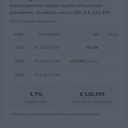
sostanzialmente stabile rispetto all'esercizio
precedente, chiudendo con un utile di € 123.399.
Ultimi 3 bilanci disponibili.
ANNO
FATTURATO
Δ%
UTILE/PE
2024
€ 2.638.923
+0,2%
€ 12
2023
€ 2.632.876
+14,3%
€ 6
vs 2021
2021
€ 2.303.476
—
4,7%
€ 138.891
Margine netto
Fatturato per dipendente
Indicatori calcolati dai dati dell'ultimo bilancio disponibile.