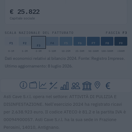
€ 25.822
Capitale sociale
F3
SCALA NAZIONALE DEL FATTURATO
FASCIA
F1
F2
F4
F5
F6
F7
F8
F9
F3
0-1M
1-2M
2-5M
5-10M
10-25M
25-50M
50-100M
100-500M
>500M
Dati economici relativi al bilancio 2024. Fonte: Registro Imprese.
Ultimo aggiornamento: 8 luglio 2026.
Asti Cave S.r.l. opera nel settore: ATTIVITÀ DI PULIZIA E
DISINFESTAZIONE. Nell'esercizio 2024 ha registrato ricavi
per 2.638.923 euro. Il codice ATECO è 81.2 e la partita IVA è
00094900057. Asti Cave S.r.l. ha la sua sede in Frazione
Perosini, 14010, Antignano.