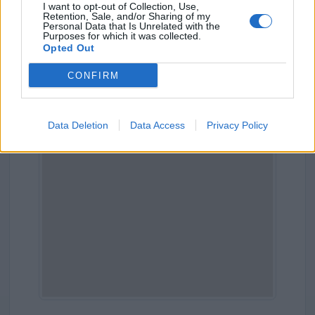
Indirizzo:
Via Vittorio Bottego 2, 14100
I want to opt-out of Collection, Use,
Retention, Sale, and/or Sharing of my
Personal Data that Is Unrelated with the
Comune:
Asti
Purposes for which it was collected.
Opted Out
Provincia:
Asti
CONFIRM
Regione:
Piemonte
Data Deletion
Data Access
Privacy Policy