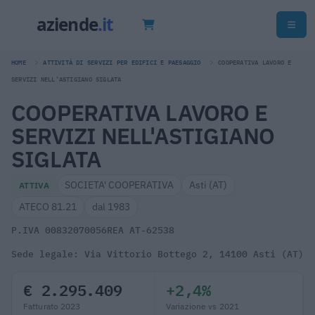
HOME
ATTIVITÀ DI SERVIZI PER EDIFICI E PAESAGGIO
COOPERATIVA LAVORO E
SERVIZI NELL'ASTIGIANO SIGLATA
COOPERATIVA LAVORO E
SERVIZI NELL'ASTIGIANO
SIGLATA
SOCIETA' COOPERATIVA
Asti (AT)
ATTIVA
ATECO 81.21
dal 1983
P.IVA 00832070056
REA AT-62538
Sede legale: Via Vittorio Bottego 2, 14100 Asti (AT)
€ 2.295.409
+2,4%
Fatturato 2023
Variazione vs 2021