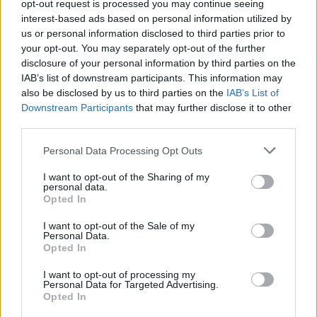
opt-out request is processed you may continue seeing
interest-based ads based on personal information utilized by
Indicatori calcolati dai dati dell'ultimo bilancio disponibile.
us or personal information disclosed to third parties prior to
your opt-out. You may separately opt-out of the further
disclosure of your personal information by third parties on the
IAB’s list of downstream participants. This information may
Confronto di settore
also be disclosed by us to third parties on the
IAB’s List of
Downstream Participants
that may further disclose it to other
Il fatturato di Cooperativa Lavoro E Servizi Nell'astigiano
third parties.
Siglata (
2.295.409 euro
) è
superiore alla
mediana delle
Personal Data Processing Opt Outs
aziende dello stesso settore in Italia (
511.306 euro
),
calcolata su 6.285 imprese.
I want to opt-out of the Sharing of my
personal data.
Elaborazione sui bilanci depositati (Registro Imprese). Mediana per
Opted In
divisione ATECO a livello nazionale.
I want to opt-out of the Sale of my
Personal Data.
Opted In
I want to opt-out of processing my
Personal Data for Targeted Advertising.
Dove si trova
Opted In