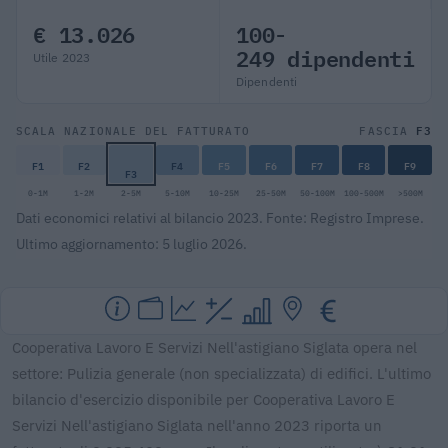
€ 13.026
100-
249 dipendenti
Utile 2023
Dipendenti
F3
SCALA NAZIONALE DEL FATTURATO
FASCIA
F1
F2
F4
F5
F6
F7
F8
F9
F3
0-1M
1-2M
2-5M
5-10M
10-25M
25-50M
50-100M
100-500M
>500M
Dati economici relativi al bilancio 2023. Fonte: Registro Imprese.
Ultimo aggiornamento: 5 luglio 2026.
Cooperativa Lavoro E Servizi Nell'astigiano Siglata opera nel
settore: Pulizia generale (non specializzata) di edifici. L'ultimo
bilancio d'esercizio disponibile per Cooperativa Lavoro E
Servizi Nell'astigiano Siglata nell'anno 2023 riporta un