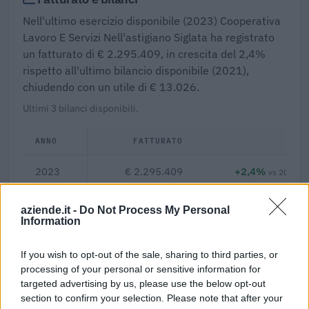
Nell'ultimo esercizio disponibile (2023) Cooperativa
Lavoro E Servizi Nell'astigiano Siglata ha registrato
un fatturato di € 2.295.409, in crescita del 2,4%
rispetto all'ultimo bilancio disponibile (2021),
chiudendo con un utile di € 13.026.
Ultimi 3 bilanci disponibili.
ANNO
FATTURATO
Δ%
2023
€ 2.295.409
+2,4%
vs 2021
2021
€ 2.242.178
+0,2%
aziende.it -
Do Not Process My Personal
Information
2020
€ 2.237.627
—
If you wish to opt-out of the sale, sharing to third parties, or
processing of your personal or sensitive information for
0,6%
targeted advertising by us, please use the below opt-out
section to confirm your selection. Please note that after your
Margine netto