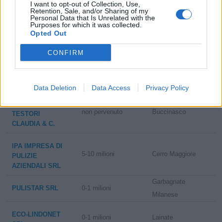
San Giorgio
I want to opt-out of Collection, Use,
0-1 milioni
PULIZIE CAFFINI
Retention, Sale, and/or Sharing of my
Bigarello
Personal Data that Is Unrelated with the
LANDO S.R.L.
Purposes for which it was collected.
Opted Out
COOPERATIVA
POSTEGGIATORI
CONFIRM
0-1 milioni
Cologno Monzese
VIMODRONESI
PICCOLA -
SOCIETA'
Data Deletion
Data Access
Privacy Policy
TESTORI S.N.C. DI
non pervenuto
Buccinasco
TESTORI
CLAUDIA & C.
IPA IMPRESA DI
5-10 milioni
Cerro Maggiore
PULIZIE
AZIENDALI SRL
Garbagnate
PULISTAR SRL
0-1 milioni
Milanese
ECO-LINDONET
0-1 milioni
Lainate