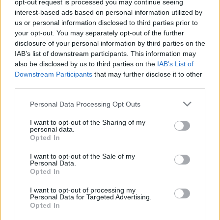
opt-out request is processed you may continue seeing
non pervenuto
Como
S.R.L.
interest-based ads based on personal information utilized by
us or personal information disclosed to third parties prior to
NUOVA C.L.S.
your opt-out. You may separately opt-out of the further
COOPERATIVA DI
disclosure of your personal information by third parties on the
1-2 milioni
Como
LAVORO E
IAB’s list of downstream participants. This information may
SERVIZI SOC.
also be disclosed by us to third parties on the
IAB’s List of
COOP.
Downstream Participants
that may further disclose it to other
third parties.
EMME DI MATTA &
non pervenuto
Lambrugo
C. SNC
Personal Data Processing Opt Outs
I want to opt-out of the Sharing of my
PULINET COOP
personal data.
5-10 milioni
Lodi
LODI SOCIETA'
Opted In
COOPERATIVA
I want to opt-out of the Sale of my
Personal Data.
1-2 milioni
Mantova
VIRGINIA S.R.L.
Opted In
COOP 93 SOC.
I want to opt-out of processing my
2-5 milioni
Borgo Mantovano
Personal Data for Targeted Advertising.
COOP. A R.L.
Opted In
IMPRESA DI