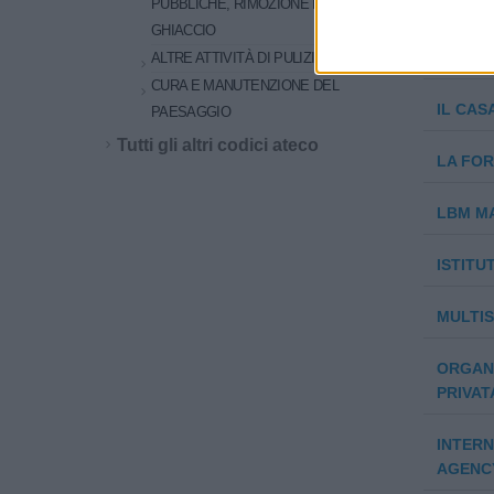
PUBBLICHE, RIMOZIONE DI NEVE E
RESPON
GHIACCIO
SISTEM
ALTRE ATTIVITÀ DI PULIZIA NCA
CURA E MANUTENZIONE DEL
IL CAS
PAESAGGIO
Tutti gli altri codici ateco
LA FOR
LBM MA
ISTITU
MULTIS
ORGANI
PRIVAT
INTER
AGENC