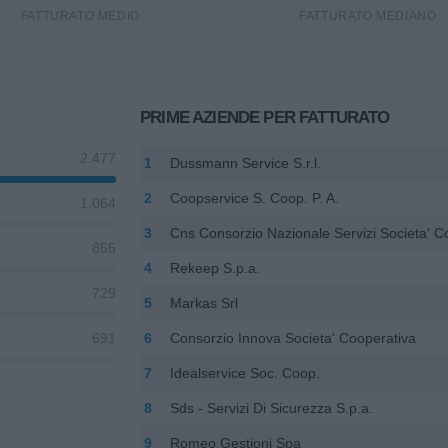
FATTURATO MEDIO
FATTURATO MEDIANO
PRIME AZIENDE PER FATTURATO
2.477
1
Dussmann Service S.r.l.
2
Coopservice S. Coop. P. A.
1.064
3
Cns Consorzio Nazionale Servizi Societa' C
855
4
Rekeep S.p.a.
729
5
Markas Srl
6
Consorzio Innova Societa' Cooperativa
691
7
Idealservice Soc. Coop.
8
Sds - Servizi Di Sicurezza S.p.a.
9
Romeo Gestioni Spa