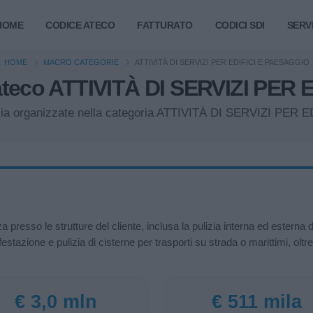
HOME
CODICE ATECO
FATTURATO
CODICI SDI
SERVI
HOME
MACRO CATEGORIE
ATTIVITÀ DI SERVIZI PER EDIFICI E PAESAGGIO
ateco ATTIVITÀ DI SERVIZI PER
Italia organizzate nella categoria ATTIVITÀ DI SERVIZI PE
presso le strutture del cliente, inclusa la pulizia interna ed esterna di 
estazione e pulizia di cisterne per trasporti su strada o marittimi, ol
€ 3,0 mln
€ 511 mila