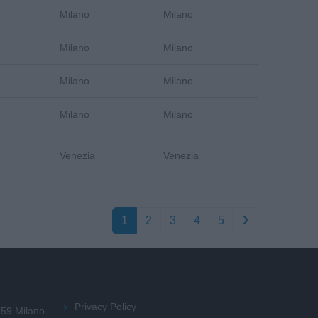
Milano
Milano
Milano
Milano
Milano
Milano
Milano
Milano
Venezia
Venezia
1
2
3
4
5
Privacy Policy
159 Milano