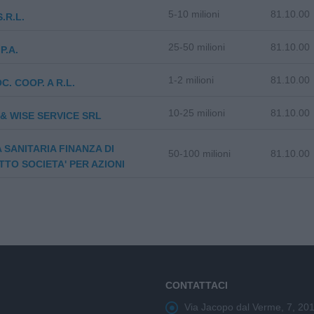
5-10 milioni
81.10.00
.R.L.
25-50 milioni
81.10.00
P.A.
1-2 milioni
81.10.00
C. COOP. A R.L.
10-25 milioni
81.10.00
& WISE SERVICE SRL
 SANITARIA FINANZA DI
50-100 milioni
81.10.00
TO SOCIETA' PER AZIONI
CONTATTACI
Via Jacopo dal Verme, 7, 20