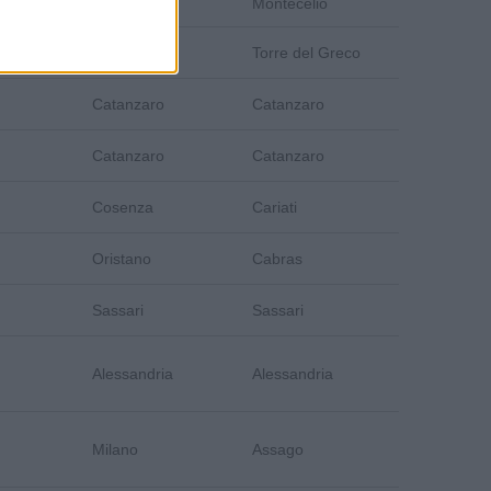
Montecelio
Napoli
Torre del Greco
Catanzaro
Catanzaro
Catanzaro
Catanzaro
Cosenza
Cariati
Oristano
Cabras
Sassari
Sassari
Alessandria
Alessandria
Milano
Assago