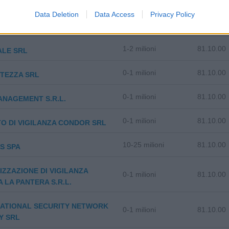
SABILITA' LIMITATA
Data Deletion
Data Access
Privacy Policy
1-2 milioni
81.10.00
I DI SICUREZZA S.R.L.
1-2 milioni
81.10.00
ALE SRL
0-1 milioni
81.10.00
TEZZA SRL
0-1 milioni
81.10.00
NAGEMENT S.R.L.
0-1 milioni
81.10.00
TO DI VIGILANZA CONDOR SRL
10-25 milioni
81.10.00
S SPA
ZZAZIONE DI VIGILANZA
0-1 milioni
81.10.00
A LA PANTERA S.R.L.
NATIONAL SECURITY NETWORK
0-1 milioni
81.10.00
Y SRL