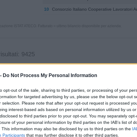
10
Consorzio Italiano Cooperative Lavoratori Aus
icazione ISTAT ATECO. Fatturato = ultimo bilancio disponibile per azienda.
risultati: 9425
a
Fatturato
Ateco
 -
Do Not Process My Personal Information
to opt-out of the sale, sharing to third parties, or processing of your per
2-5 milioni
81.10.00
I.O.SRL
formation for targeted advertising by us, please use the below opt-out s
r selection. Please note that after your opt-out request is processed y
non pervenuto
81.10.00
NCO ALFREDO E FRATELLI SNC
eing interest-based ads based on personal information utilized by us or
disclosed to third parties prior to your opt-out. You may separately opt-
0-1 milioni
81.10.00
UP HOLDING S.P.A.
losure of your personal information by third parties on the IAB’s list of
. This information may also be disclosed by us to third parties on the
IA
Participants
that may further disclose it to other third parties.
0-1 milioni
81.10.00
E S.R.L. IN LIQUIDAZIONE