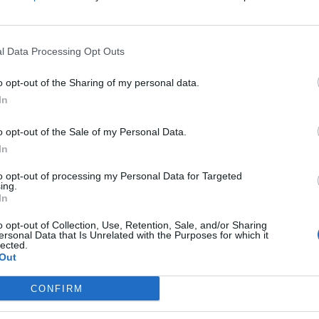
PORFIDI S.A.S. DI FILIPPI
non pervenuto
81.10.00
O E C.
l Data Processing Opt Outs
100-500 milioni
81.10.00
OSA SPA SOCIETA' BENEFIT
o opt-out of the Sharing of my personal data.
In
100-500 milioni
81.10.00
 S.P.A.
o opt-out of the Sale of my Personal Data.
In
AZZARESCHI DI VITTORIO
non pervenuto
81.10.00
ESCHI & C. S.A.S.
to opt-out of processing my Personal Data for Targeted
ing.
In
2-5 milioni
81.10.00
IONE SICUREZZA S.R.L.
o opt-out of Collection, Use, Retention, Sale, and/or Sharing
2-5 milioni
81.10.00
ersonal Data that Is Unrelated with the Purposes for which it
RICORNO SRL
lected.
Out
2-5 milioni
81.10.00
NERATION SERVICES SRL
CONFIRM
VIGILANZA SOCIETA' A
2-5 milioni
81.10.00