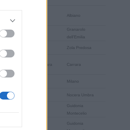
Trento
Albiano
Granarolo
Bologna
dell'Emilia
Bologna
Zola Predosa
Massa-Carrara
Carrara
Milano
Milano
Perugia
Nocera Umbra
Guidonia
Roma
Montecelio
Guidonia
Roma