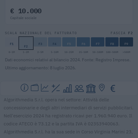
€ 10.000
Capitale sociale
F2
SCALA NAZIONALE DEL FATTURATO
FASCIA
F1
F3
F4
F5
F6
F7
F8
F9
F2
0-1M
1-2M
2-5M
5-10M
10-25M
25-50M
50-100M
100-500M
>500M
Dati economici relativi al bilancio 2024. Fonte: Registro Imprese.
Ultimo aggiornamento: 8 luglio 2026.
Algorithmedia S.r.l. opera nel settore: Attività delle
concessionarie e degli altri intermediari di servizi pubblicitari.
Nell'esercizio 2024 ha registrato ricavi per 1.960.940 euro. Il
codice ATECO è 73.12 e la partita IVA è 02353940063.
Algorithmedia S.r.l. ha la sua sede in Corso Virginia Marini 23,