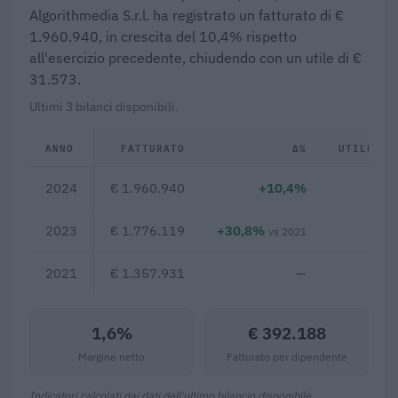
Algorithmedia S.r.l. ha registrato un fatturato di €
1.960.940, in crescita del 10,4% rispetto
all'esercizio precedente, chiudendo con un utile di €
31.573.
Ultimi 3 bilanci disponibili.
ANNO
FATTURATO
Δ%
UTILE/PE
2024
€ 1.960.940
+10,4%
€ 3
2023
€ 1.776.119
+30,8%
€ 1
vs 2021
2021
€ 1.357.931
—
1,6%
€ 392.188
Margine netto
Fatturato per dipendente
Indicatori calcolati dai dati dell'ultimo bilancio disponibile.