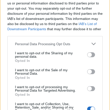
us or personal information disclosed to third parties prior to
2023-04-17
your opt-out. You may separately opt-out of the further
esenzioni fiscali e crediti d'imposta adottati a
disclosure of your personal information by third parties on the
seguito della crisi economica causata dall'epidemia di
COVID-19 [con mo
IAB’s list of downstream participants. This information may
also be disclosed by us to third parties on the
IAB’s List of
agenzia delle entrate
Downstream Participants
that may further disclose it to other
3.650 euro
third parties.
2023-03-30
Personal Data Processing Opt Outs
esenzioni fiscali e crediti d'imposta adottati a
seguito della crisi economica causata dall'epidemia di
I want to opt-out of the Sharing of my
COVID-19 [con mo
personal data.
agenzia delle entrate
Opted In
3.303 euro
I want to opt-out of the Sale of my
Personal Data.
2021-11-24
Opted In
esenzioni fiscali e crediti d'imposta adottati a
seguito della crisi economica causata dall'epidemia di
I want to opt-out of processing my
Personal Data for Targeted Advertising.
COVID-19 [con mo
Opted In
agenzia delle entrate
6.813 euro
I want to opt-out of Collection, Use,
Retention, Sale, and/or Sharing of my