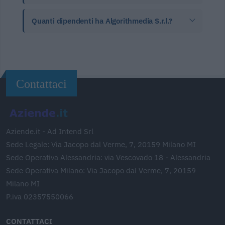
Quanti dipendenti ha Algorithmedia S.r.l.?
Contattaci
Aziende.it - Ad Intend Srl
Sede Legale: Via Jacopo dal Verme, 7, 20159 Milano MI
Sede Operativa Alessandria: via Vescovado 18 - Alessandria
Sede Operativa Milano: Via Jacopo dal Verme, 7, 20159
Milano MI
P.iva 02357550066
CONTATTACI