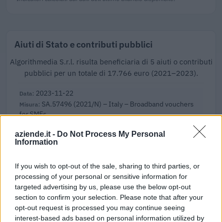
Aiuti di Stato e contributi pubblici
Algorithmedia S.r.l. risulta beneficiaria di 5 aiuti o contributi
pubblici per un totale di 17.766 euro (2021–2023).
2023-11-22
SA.57496 (2021/N) – Italy – Broadband vouchers
for SMEs
INFRATEL ITALIA S.P.A.
aziende.it -
Do Not Process My Personal
2.000 euro
Information
2023-05-30
If you wish to opt-out of the sale, sharing to third parties, or
Contributo a fondo perduto [e modifiche ai sensi
della decisione SA. 62668 e decisione C(2022) 171 final)
processing of your personal or sensitive information for
SA 101076)
targeted advertising by us, please use the below opt-out
agenzia delle entrate
section to confirm your selection. Please note that after your
opt-out request is processed you may continue seeing
2.000 euro
interest-based ads based on personal information utilized by