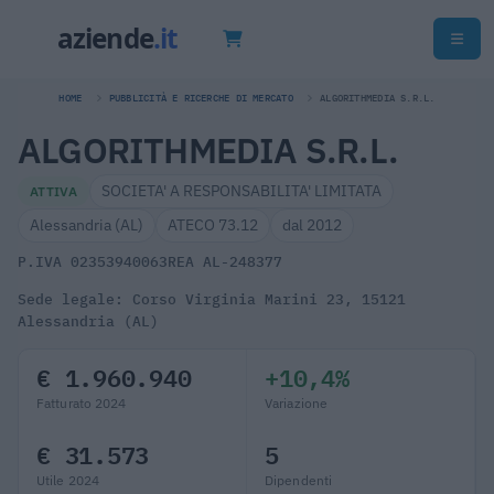
HOME
PUBBLICITÀ E RICERCHE DI MERCATO
ALGORITHMEDIA S.R.L.
ALGORITHMEDIA S.R.L.
SOCIETA' A RESPONSABILITA' LIMITATA
ATTIVA
Alessandria (AL)
ATECO 73.12
dal 2012
P.IVA 02353940063
REA AL-248377
Sede legale: Corso Virginia Marini 23, 15121
Alessandria (AL)
€ 1.960.940
+10,4%
Fatturato 2024
Variazione
€ 31.573
5
Utile 2024
Dipendenti