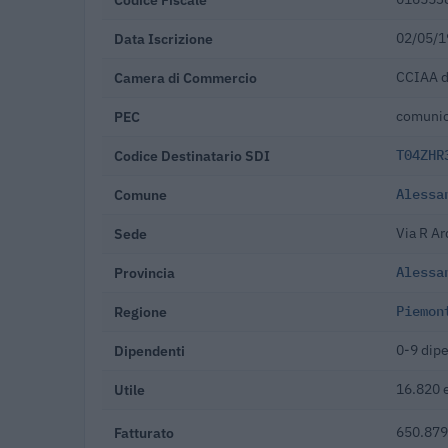
Data Iscrizione
02/05/1
Camera di Commercio
CCIAA d
PEC
comunic
Codice Destinatario SDI
T04ZHR
Comune
Alessa
Sede
Via R Ar
Provincia
Alessa
Regione
Piemon
Dipendenti
0-9 dip
Utile
16.820 
Fatturato
650.879