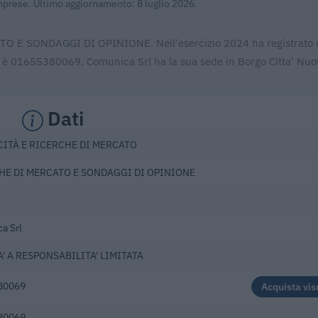
Imprese. Ultimo aggiornamento: 8 luglio 2026.
O E SONDAGGI DI OPINIONE. Nell'esercizio 2024 ha registrato r
A è 01655380069. Comunica Srl ha la sua sede in Borgo Citta' Nuo
Dati
CITÀ E RICERCHE DI MERCATO
HE DI MERCATO E SONDAGGI DI OPINIONE
a Srl
' A RESPONSABILITA' LIMITATA
80069
Acquista vis
80069