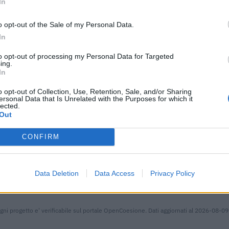
In
372.740 euro
o opt-out of the Sale of my Personal Data.
ici
(Open Data, licenza CC BY-SA 4.0). Ogni CIG e' verificabile sul portale ANAC.
In
to opt-out of processing my Personal Data for Targeted
ing.
In
o opt-out of Collection, Use, Retention, Sale, and/or Sharing
nanziati con fondi europei / di coesione per un finanziamento pubbl
ersonal Data that Is Unrelated with the Purposes for which it
cicli di programmazione 2007-2013).
lected.
Out
FINANZIAMENT
CICLO
PUBBLICO
CONFIRM
 - Società
Ciclo di programmazione
199.838 euro
2007-2013
Data Deletion
Data Access
Privacy Policy
Ciclo di programmazione
GOLOSARIA 2022"
115.900 euro
2007-2013
gni progetto e' verificabile sul portale OpenCoesione. Dati aggiornati al 2026-08-09