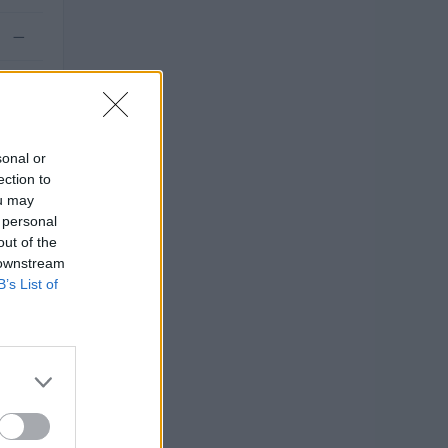
—
—
sonal or
ection to
ou may
 personal
out of the
 downstream
B’s List of
).