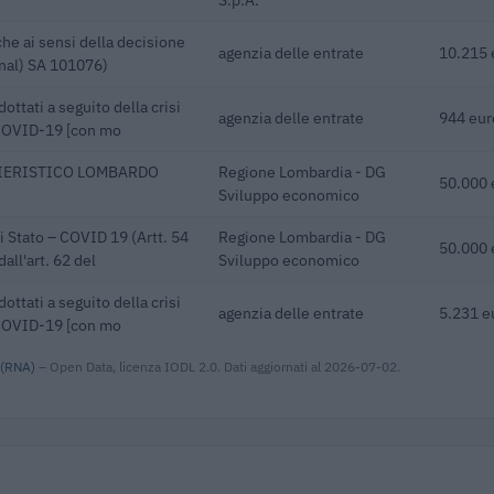
he ai sensi della decisione
agenzia delle entrate
10.215 
inal) SA 101076)
dottati a seguito della crisi
agenzia delle entrate
944 eur
 COVID-19 [con mo
FIERISTICO LOMBARDO
Regione Lombardia - DG
50.000 
Sviluppo economico
i Stato – COVID 19 (Artt. 54
Regione Lombardia - DG
50.000 
all'art. 62 del
Sviluppo economico
dottati a seguito della crisi
agenzia delle entrate
5.231 e
 COVID-19 [con mo
 (RNA)
– Open Data, licenza IODL 2.0. Dati aggiornati al 2026-07-02.