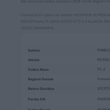
Dati economici relativi al bilancio 2024. Fonte: Registro 
Comunica Srl opera nel settore: RICERCHE DI MERCAT
650.879 euro. Il codice ATECO è 73.2 e la partita IV
15121, Alessandria.
Settore
PUBBLI
Attività
RICERC
Codice Ateco
73.2
Ragione Sociale
Comunic
Natura Giuridica
SOCIETA
Partita IVA
016553
Codice Fiscale
016553