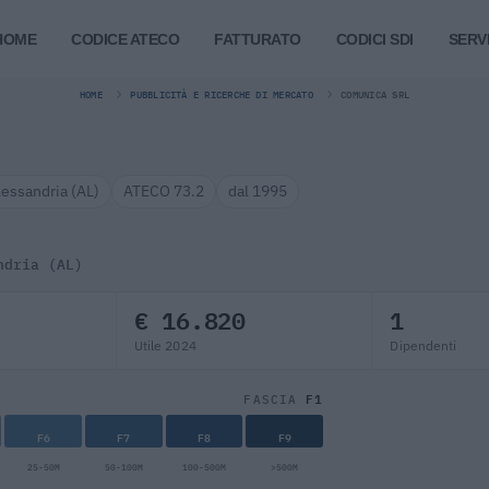
HOME
CODICE ATECO
FATTURATO
CODICI SDI
SERVI
HOME
PUBBLICITÀ E RICERCHE DI MERCATO
COMUNICA SRL
lessandria (AL)
ATECO 73.2
dal 1995
ndria (AL)
€ 16.820
1
Utile 2024
Dipendenti
F1
FASCIA
F6
F7
F8
F9
25-50M
50-100M
100-500M
>500M