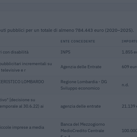
ributi pubblici per un totale di almeno 784.443 euro (2020–2025).
ENTE CONCEDENTE
IMPORT
i con disabilità
INPS
1.855 e
pubblicitari incrementali su
Agenzia delle Entrate
609 eur
 televisive e r
FIERISTICO LOMBARDO
Regione Lombardia - DG
n.d.
Sviluppo economico
ivo" [decisione su
mporale al 30.6.22) ai
agenzia delle entrate
21.139 
Banca del Mezzogiorno
piccole imprese a media
MedioCredito Centrale
100.000
S.p.A.