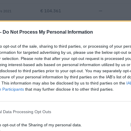
€ 104.361
—
vs 2021
—
—
—
 -
Do Not Process My Personal Information
€ 650.879
to opt-out of the sale, sharing to third parties, or processing of your per
Fatturato per dipendente
formation for targeted advertising by us, please use the below opt-out s
r selection. Please note that after your opt-out request is processed y
eing interest-based ads based on personal information utilized by us or
disclosed to third parties prior to your opt-out. You may separately opt-
losure of your personal information by third parties on the IAB’s list of
. This information may also be disclosed by us to third parties on the
IA
Participants
that may further disclose it to other third parties.
bblici per un importo complessivo di 469.240 euro (dati 2019–2024
l Data Processing Opt Outs
IMPORTO AGGIUDICATO
96.500 euro
o opt-out of the Sharing of my personal data.