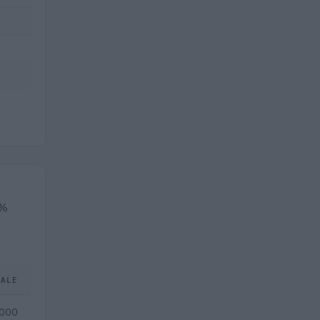
9%
TALE
.000