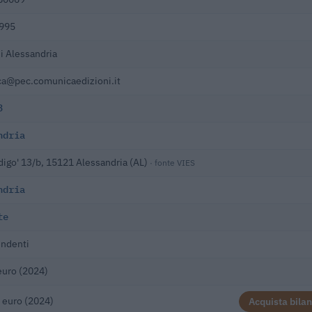
995
i Alessandria
a@pec.comunicaedizioni.it
3
ndria
digo' 13/b, 15121 Alessandria (AL)
· fonte VIES
ndria
te
endenti
euro (2024)
 euro (2024)
Acquista bilan