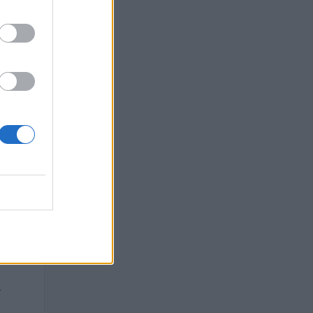
ico di
O
.