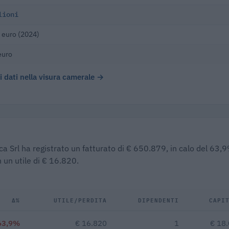
lioni
 euro (2024)
euro
 i dati nella visura camerale →
ca Srl ha registrato un fatturato di € 650.879, in calo del 63,
 un utile di € 16.820.
Δ%
UTILE/PERDITA
DIPENDENTI
CAPI
63,9%
€ 16.820
1
€ 18