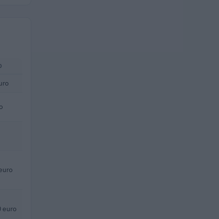
O
uro
o
euro
 euro