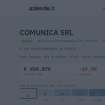
COMUNICA SRL
SOCIETA' A RESPONSABILITA' LIMITATA
A
ATTIVA
P.IVA 01655380069
REA AL-175534
Sede legale: Via R Ardigo' 13/b, 15121 Alessa
€ 650.879
-63,9%
Fatturato 2024
Variazione
SCALA NAZIONALE DEL FATTURATO
F2
F3
F4
F5
F1
0-1M
1-2M
2-5M
5-10M
10-25M