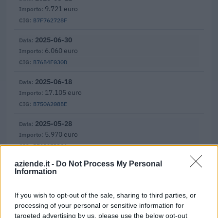
9.721 euro
B7F762728F
2025-06-30
6.060 euro
B76B4E030D
2025-06-18
17.105 euro
B750A208BE
2025-05-28
5.970 euro
B70D97DDC6
aziende.it -
Do Not Process My Personal
2025-03-13
Information
8.055 euro
B6089BBC05
If you wish to opt-out of the sale, sharing to third parties, or
processing of your personal or sensitive information for
2024-12-31
targeted advertising by us, please use the below opt-out
5.280 euro