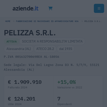
HOME
FABBRICAZIONE DI MACCHINARI ED APPARECCHIATURE NCA
PELIZZA S.R.L.
PELIZZA S.R.L.
SOCIETA' A RESPONSABILITA' LIMITATA
ATTIVA
Alessandria (AL)
ATECO 28.2
dal 1935
P.IVA 00163270069
REA AL-18056
Sede legale: Via Del Legno Zona D3 N. 5/7/9, 15121
Alessandria (AL)
€ 1.909.910
+15,0%
Fatturato 2024
Variazione vs 2022
€ 124.201
7
Utile 2024
Dipendenti