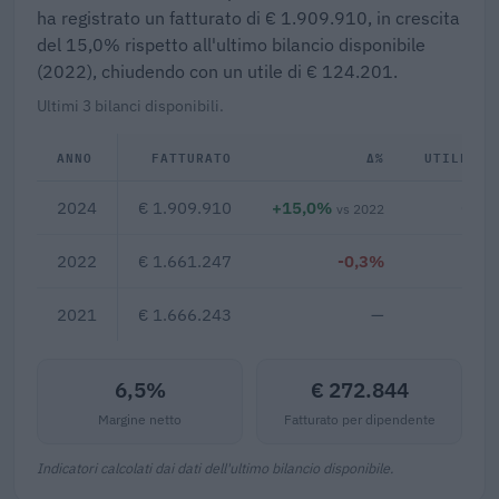
ha registrato un fatturato di € 1.909.910, in crescita
del 15,0% rispetto all'ultimo bilancio disponibile
(2022), chiudendo con un utile di € 124.201.
Ultimi 3 bilanci disponibili.
ANNO
FATTURATO
Δ%
UTILE/PE
2024
€ 1.909.910
+15,0%
€ 12
vs 2022
2022
€ 1.661.247
-0,3%
€ 6
2021
€ 1.666.243
—
6,5%
€ 272.844
Margine netto
Fatturato per dipendente
Indicatori calcolati dai dati dell'ultimo bilancio disponibile.