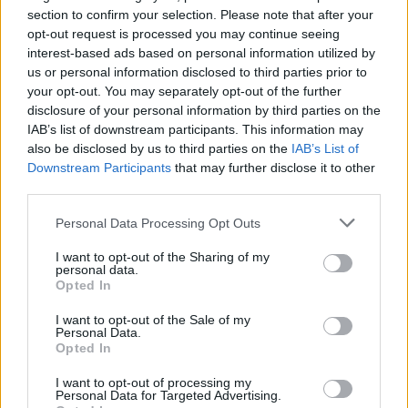
section to confirm your selection. Please note that after your
B5985384C4
opt-out request is processed you may continue seeing
interest-based ads based on personal information utilized by
2024-12-19
us or personal information disclosed to third parties prior to
8.922 euro
your opt-out. You may separately opt-out of the further
B4E08581BE
disclosure of your personal information by third parties on the
IAB’s list of downstream participants. This information may
Fonte:
ANAC – Banca Dati Nazionale Contratti Pubblici
(Open Data,
also be disclosed by us to third parties on the
IAB’s List of
licenza CC BY-SA 4.0). Ogni CIG e' verificabile sul portale ANAC.
Downstream Participants
that may further disclose it to other
third parties.
Personal Data Processing Opt Outs
Aiuti di Stato e contributi pubblici
I want to opt-out of the Sharing of my
personal data.
Pelizza S.r.l. risulta beneficiaria di 5 aiuti o contributi
Opted In
pubblici per un totale di 118.459 euro (2020–2025).
I want to opt-out of the Sale of my
2025-01-30
Personal Data.
Opted In
Voucher digitalizzazione 2024
UNIONE REGIONALE DELLE CAMERE DI COMMERCIO
I want to opt-out of processing my
INDUSTRIA ARTIGIANATO AGRICOLTURA DEL
Personal Data for Targeted Advertising.