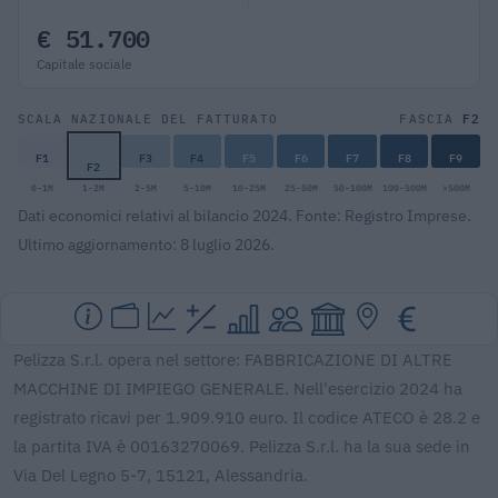
€ 51.700
Capitale sociale
F2
SCALA NAZIONALE DEL FATTURATO
FASCIA
F1
F3
F4
F5
F6
F7
F8
F9
F2
0-1M
1-2M
2-5M
5-10M
10-25M
25-50M
50-100M
100-500M
>500M
Dati economici relativi al bilancio 2024. Fonte: Registro Imprese.
Ultimo aggiornamento: 8 luglio 2026.
Pelizza S.r.l. opera nel settore: FABBRICAZIONE DI ALTRE
MACCHINE DI IMPIEGO GENERALE. Nell'esercizio 2024 ha
registrato ricavi per 1.909.910 euro. Il codice ATECO è 28.2 e
la partita IVA è 00163270069. Pelizza S.r.l. ha la sua sede in
Via Del Legno 5-7, 15121, Alessandria.