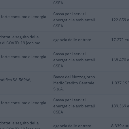
CSEA
Cassa per i servizi
a forte consumo di energia
energetici e ambientali
122.659 
CSEA
dottati a seguito della
agenzia delle entrate
17.271 e
ia di COVID-19 [con mo
Cassa per i servizi
a forte consumo di energia
energetici e ambientali
168.470 
CSEA
Banca del Mezzogiorno
odifica SA.56966,
MedioCredito Centrale
1.037.193
S.p.A.
Cassa per i servizi
a forte consumo di energia
energetici e ambientali
189.369 
CSEA
dottati a seguito della
agenzia delle entrate
8.339 eur
ia di COVID-19 [con mo