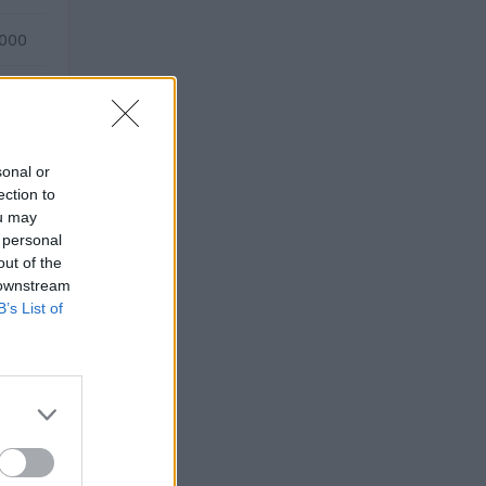
.000
—
sonal or
ection to
ou may
 personal
out of the
 downstream
B’s List of
lico di
O