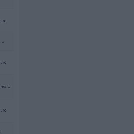
euro
uro
euro
 euro
euro
o