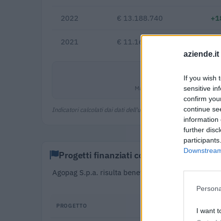
2022
€ 13.188.740
+1
2021
€ 11.167.173
aziende.it
5,4%
If you wish 
Margine netto
sensitive in
confirm you
continue se
Indicatori calcolati dai dati dell'ultimo bilancio disponibile.
information 
further disc
participants
Downstream 
Progetti finanziati con fondi europei
Agopag S.p.a. risulta beneficiaria di 1 progetto f
217.885 euro (
Persona
PROGETTO
I want t