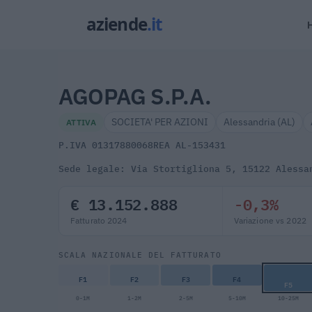
AGOPAG S.P.A.
SOCIETA' PER AZIONI
Alessandria (AL)
ATTIVA
P.IVA 01317880068
REA AL-153431
Sede legale: Via Stortigliona 5, 15122 Alessa
€ 13.152.888
-0,3%
Fatturato 2024
Variazione vs 2022
SCALA NAZIONALE DEL FATTURATO
F1
F2
F3
F4
F5
0-1M
1-2M
2-5M
5-10M
10-25M