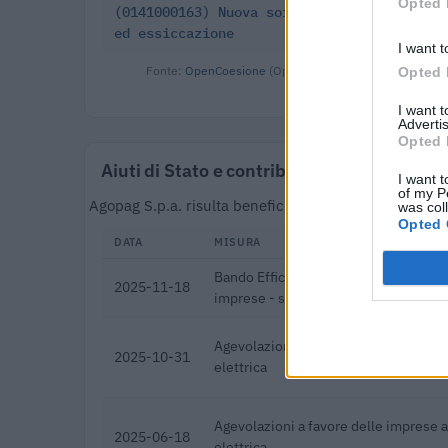
Opted 
(0141000163) Nuova soffiatrice, impianto 
ed essiccazione
I want t
Fonte:
OpenCoesione
(Open Data, licenza CC BY 4.0). O
Opted 
I want 
Advertis
Opted 
Aiuti di Stato e contributi pubblici
I want t
of my P
Agopag S.p.a. risulta beneficiaria di 13 aiuti o cont
was col
Opted 
DATA
MISURA
Bando Efficienza energetica ed energi
2025-11-18
imprese - seconda edizione
Agevolazioni a favore delle imprese 
2025-10-31
elettrica
Agevolazioni a favore delle imprese 
2025-06-18
elettrica