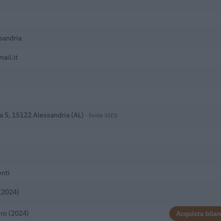
sandria
ail.it
na 5, 15122 Alessandria (AL)
· fonte VIES
nti
(2024)
ro (2024)
Acquista bilan