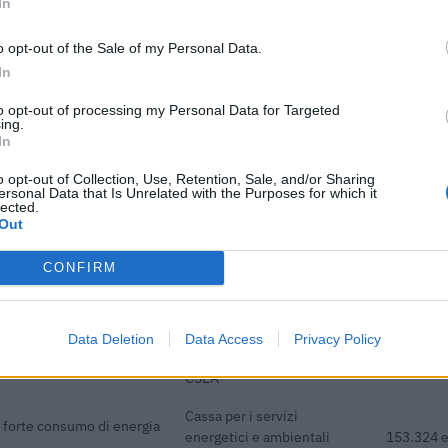
In
di refrigerazione
Ciclo di programmazione
217.885 euro
2007-2013
o opt-out of the Sale of my Personal Data.
gni progetto e' verificabile sul portale OpenCoesione. Dati aggiornati al 2026-08-02
In
to opt-out of processing my Personal Data for Targeted
ing.
In
o opt-out of Collection, Use, Retention, Sale, and/or Sharing
ersonal Data that Is Unrelated with the Purposes for which it
ributi pubblici per un totale di 5.426.276 euro (2020–2025).
lected.
Out
ENTE CONCEDENTE
IMPORTO
CONFIRM
e rinnovabili nelle
Finpiemonte S.P.A.
237.284 
Cassa per i servizi
Data Deletion
Data Access
Privacy Policy
a forte consumo di energia
energetici e ambientali
247.255 
CSEA
Cassa per i servizi
a forte consumo di energia
energetici e ambientali
153.324 