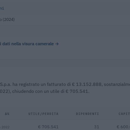
ni
o (2024)
 i dati nella visura camerale →
 S.p.a. ha registrato un fatturato di € 13.152.888, sostanzial
(2022), chiudendo con un utile di € 705.541.
Δ%
UTILE/PERDITA
DIPENDENTI
CAPI
€ 705.541
31
€ 600
s 2022