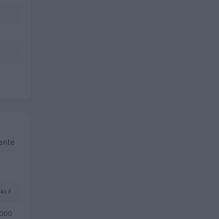
mente
TALE
.000