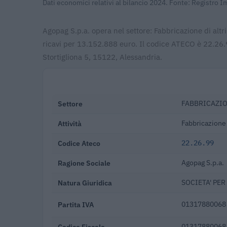
Dati economici relativi al bilancio 2024. Fonte: Registro 
Agopag S.p.a. opera nel settore: Fabbricazione di altri
ricavi per 13.152.888 euro. Il codice ATECO è 22.26.
Stortigliona 5, 15122, Alessandria.
Settore
FABBRICAZIO
Attività
Fabbricazione d
Codice Ateco
22.26.99
Ragione Sociale
Agopag S.p.a.
Natura Giuridica
SOCIETA' PER
Partita IVA
01317880068
Codice Fiscale
01317880068