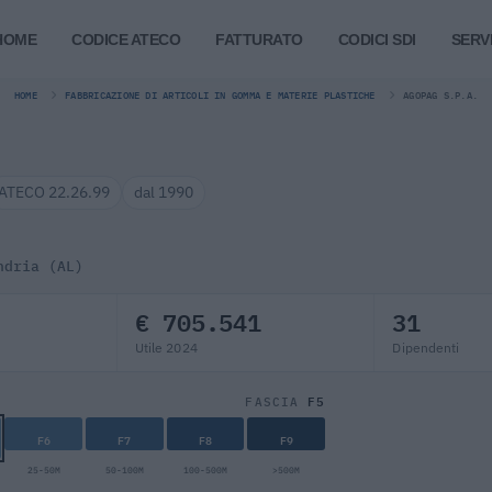
HOME
CODICE ATECO
FATTURATO
CODICI SDI
SERVI
HOME
FABBRICAZIONE DI ARTICOLI IN GOMMA E MATERIE PLASTICHE
AGOPAG S.P.A.
ATECO 22.26.99
dal 1990
ndria (AL)
€ 705.541
31
Utile 2024
Dipendenti
F5
FASCIA
F6
F7
F8
F9
25-50M
50-100M
100-500M
>500M