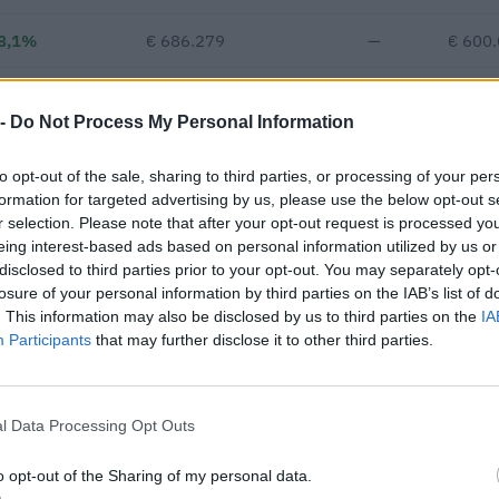
8,1%
€ 686.279
—
€ 600
—
—
—
 -
Do Not Process My Personal Information
€ 424.287
to opt-out of the sale, sharing to third parties, or processing of your per
Fatturato per dipendente
formation for targeted advertising by us, please use the below opt-out s
r selection. Please note that after your opt-out request is processed y
eing interest-based ads based on personal information utilized by us or
disclosed to third parties prior to your opt-out. You may separately opt-
losure of your personal information by third parties on the IAB’s list of
. This information may also be disclosed by us to third parties on the
IA
Participants
that may further disclose it to other third parties.
inanziato con fondi europei / di coesione per un finanziamento pubb
cicli di programmazione 2007-2013).
l Data Processing Opt Outs
FINANZIAMENT
CICLO
PUBBLICO
o opt-out of the Sharing of my personal data.