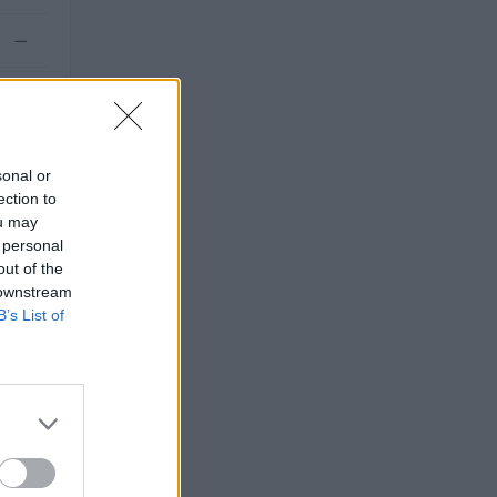
—
—
sonal or
ection to
ou may
 personal
out of the
 downstream
B’s List of
TO
 euro