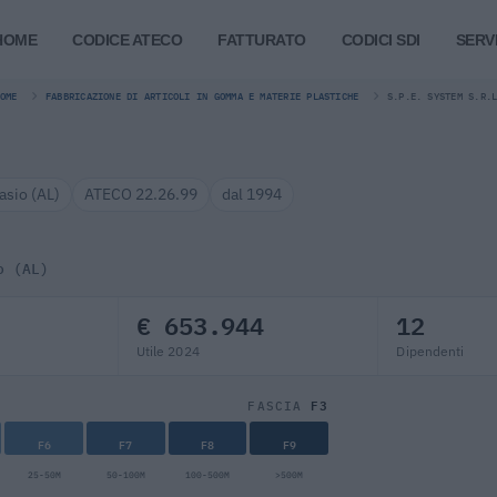
HOME
CODICE ATECO
FATTURATO
CODICI SDI
SERVI
OME
FABBRICAZIONE DI ARTICOLI IN GOMMA E MATERIE PLASTICHE
S.P.E. SYSTEM S.R.
asio (AL)
ATECO 22.26.99
dal 1994
o (AL)
€ 653.944
12
Utile 2024
Dipendenti
F3
FASCIA
F6
F7
F8
F9
25-50M
50-100M
100-500M
>500M