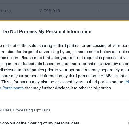
€ 798.019
—
vs 2021
—
—
—
 -
Do Not Process My Personal Information
€ 341.610
to opt-out of the sale, sharing to third parties, or processing of your per
Fatturato per dipendente
formation for targeted advertising by us, please use the below opt-out s
r selection. Please note that after your opt-out request is processed y
eing interest-based ads based on personal information utilized by us or
disclosed to third parties prior to your opt-out. You may separately opt-
losure of your personal information by third parties on the IAB’s list of
. This information may also be disclosed by us to third parties on the
IA
Participants
that may further disclose it to other third parties.
o contributi pubblici per un totale di 353.615 euro (2021–2026).
l Data Processing Opt Outs
ENTE CONCEDENTE
IMPOR
l'energia elettrica da fonti
GSE – Gestore Servizi
o opt-out of the Sharing of my personal data.
51.446
nvestimento 1.2 p
Energetici S.p.A.