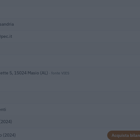
sandria
pec.it
lette 5, 15024 Masio (AL)
· fonte VIES
nti
(2024)
o (2024)
Acquista bilan