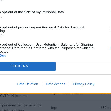
In
i previdenziali per nuove
inps
5.271 
o opt-out of the Sale of my Personal Data.
ndeterminato nel bienni
In
i previdenziali per nuove
inps
4.476 
to opt-out of processing my Personal Data for Targeted
ndeterminato nel bienni
ing.
In
i previdenziali per nuove
inps
4.706 
ndeterminato nel bienni
o opt-out of Collection, Use, Retention, Sale, and/or Sharing
ersonal Data that Is Unrelated with the Purposes for which it
lected.
he ai sensi della decisione
agenzia delle entrate
14.538
Out
inal) SA 101076)
nd vouchers for SMEs
INFRATEL ITALIA S.P.A.
300 eu
CONFIRM
dottati a seguito della crisi
agenzia delle entrate
4.320 
 COVID-19 [con mo
Data Deletion
Data Access
Privacy Policy
dottati a seguito della crisi
agenzia delle entrate
7.431 
 COVID-19 [con mo
i previdenziali per aziende
inps
632 eu
ssa integrazione