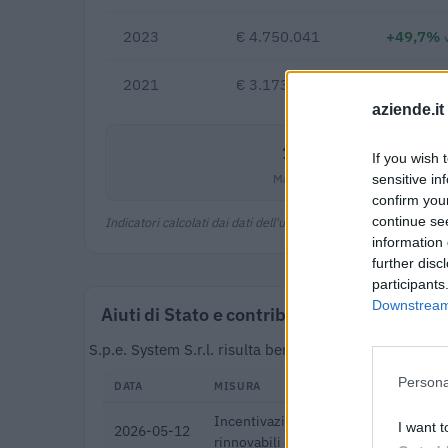
2023
€ 4.750.041
+49,7%
2021
€ 3.173.064
aziende.it
16,0%
If you wish 
Margine netto
sensitive in
confirm you
continue se
Indicatori calcolati dai dati dell'ultimo bilancio disponibile.
information 
further disc
participants
Downstream 
Aiuti di Stato e contributi pubblici
S.p.e. System S.r.l. risulta beneficiaria di 13 aiuti 
Persona
DATA
MISURA
Incentivazione per la condivisione del
I want t
2026-05-12
rinnovabili e misura PNRR - M2C2 - I