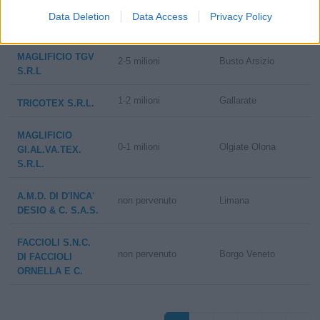
5-10 milioni
Castellanza
CUCCHETTI
Data Deletion
Data Access
Privacy Policy
TESSUTI SRL
MAGLIFICIO TGV
2-5 milioni
Busto Arsizio
S.R.L
1-2 milioni
Gallarate
TRICOTEX S.R.L.
MAGLIFICIO
0-1 milioni
Olgiate Olona
GI.AL.VA.TEX.
S.R.L.
A.M.D. DI D'INCA'
non pervenuto
Limana
DESIO & C. S.A.S.
FACCIOLI S.N.C.
non pervenuto
Borgo Veneto
DI FACCIOLI
ORNELLA E C.