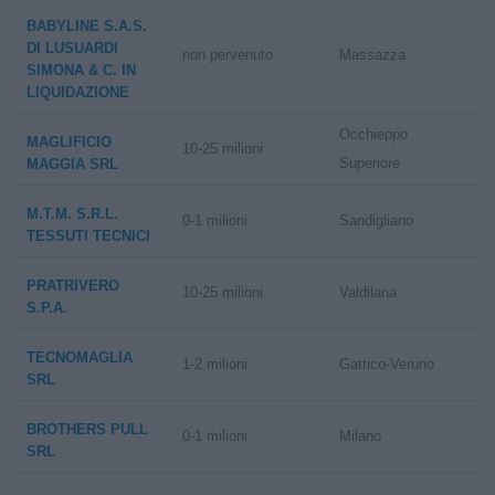
BABYLINE S.A.S.
DI LUSUARDI
non pervenuto
Massazza
SIMONA & C. IN
LIQUIDAZIONE
Occhieppo
MAGLIFICIO
10-25 milioni
Superiore
MAGGIA SRL
M.T.M. S.R.L.
0-1 milioni
Sandigliano
TESSUTI TECNICI
PRATRIVERO
10-25 milioni
Valdilana
S.P.A.
TECNOMAGLIA
1-2 milioni
Gattico-Veruno
SRL
BROTHERS PULL
0-1 milioni
Milano
SRL