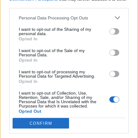
LUCA E C.
third parties.
2-5 milioni
Besnate
BESANI S.R.L.
Personal Data Processing Opt Outs
I want to opt-out of the Sharing of my
TESSITURA
2-5 milioni
Busto Arsizio
personal data.
MIFER S.R.L.'
Opted In
MAGLIERIA GINA
I want to opt-out of the Sale of my
5-10 milioni
Busto Arsizio
Personal Data.
S.R.L.
Opted In
BRUGNOLI
I want to opt-out of processing my
10-25 milioni
Busto Arsizio
Personal Data for Targeted Advertising.
GIOVANNI S.P.A.
Opted In
EUROJERSEY
I want to opt-out of Collection, Use,
50-100 milioni
Caronno Pertusella
S.P.A. UNICO
Retention, Sale, and/or Sharing of my
Personal Data that Is Unrelated with the
SOCIO
Purposes for which it was collected.
Opted Out
3C COMPANY
0-1 milioni
Cassano Magnago
S.R.L.
CONFIRM
MARIO