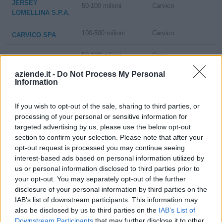
JERSEY
50-100 milioni
Carvico
LOMELLINA S.P.A.
100-500 milioni
Carvico
CARVICO SPA
50-100 milioni
Cene
SITIP S.P.A.
aziende.it -
Do Not Process My Personal
ANTARES SRL
Information
2-5 milioni
Como
UNIPERSONALE
If you wish to opt-out of the sale, sharing to third parties, or
G.P. SAS DI ANNA
non pervenuto
Valmorea
processing of your personal or sensitive information for
PUGNETTI & C.
targeted advertising by us, please use the below opt-out
section to confirm your selection. Please note that after your
MAGLIFICIO
opt-out request is processed you may continue seeing
SEGATO DI
Castiglione delle
interest-based ads based on personal information utilized by
non pervenuto
BULGARINI
us or personal information disclosed to third parties prior to
Stiviere
ANNALISA E GIAN
your opt-out. You may separately opt-out of the further
LUCA SNC
disclosure of your personal information by third parties on the
IAB’s list of downstream participants. This information may
CORNO FABRICS
also be disclosed by us to third parties on the
IAB’s List of
non pervenuto
Bernareggio
S.N.C. DI CORNO
Downstream Participants
that may further disclose it to other