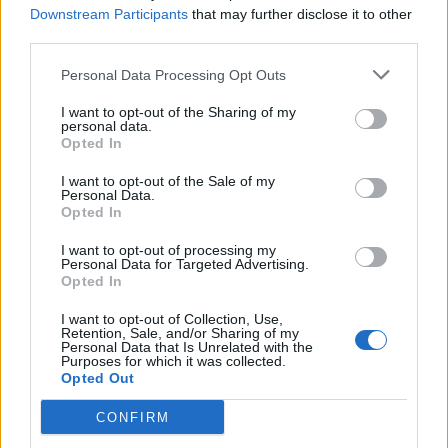
, co
Downstream Participants
that may further disclose it to other
inps
third parties.
5.921 euro
Personal Data Processing Opt Outs
2026-01-28
I want to opt-out of the Sharing of my
Esonero dal versamento dei contributi previdenziali
personal data.
per l'assunzione di giovani lavoratori ( art. 1 comma 10-15
Opted In
L. 178/
inps
I want to opt-out of the Sale of my
Personal Data.
25.185 euro
Opted In
2025-11-13
I want to opt-out of processing my
Intervento per il supporto alle imprese di micro,
Personal Data for Targeted Advertising.
piccola e media dimensione nella tutela dei marchi
Opted In
all’estero mediante
I want to opt-out of Collection, Use,
Unione Italiana delle Camere di Commercio
Retention, Sale, and/or Sharing of my
Industria, Artigianato e Agricoltura
Personal Data that Is Unrelated with the
Purposes for which it was collected.
330 euro
Opted Out
2025-10-22
CONFIRM
Academy di filiera sistemi di mobilità – green jobs e