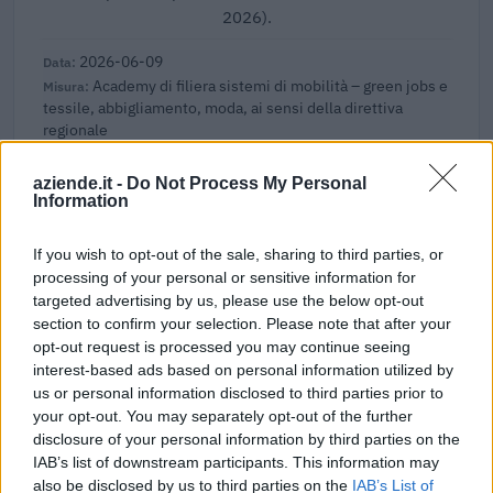
2026).
2026-06-09
Academy di filiera sistemi di mobilità – green jobs e
tessile, abbigliamento, moda, ai sensi della direttiva
regionale
REGIONE PIEMONTE - DIREZIONE ISTRUZIONE E
DIRITTO ALLO STUDIO UNIVERSITARIO , FO
aziende.it -
Do Not Process My Personal
259 euro
Information
2026-05-28
If you wish to opt-out of the sale, sharing to third parties, or
Academy di filiera sistemi di mobilità – green jobs e
processing of your personal or sensitive information for
tessile, abbigliamento, moda, ai sensi della direttiva
targeted advertising by us, please use the below opt-out
regionale
section to confirm your selection. Please note that after your
REGIONE PIEMONTE - DIREZIONE ISTRUZIONE E
opt-out request is processed you may continue seeing
DIRITTO ALLO STUDIO UNIVERSITARIO , FO
interest-based ads based on personal information utilized by
1.102 euro
us or personal information disclosed to third parties prior to
your opt-out. You may separately opt-out of the further
2026-02-05
disclosure of your personal information by third parties on the
Esonero dal versamento dei contributi previdenziali
IAB’s list of downstream participants. This information may
per assunzioni di donne lavoratrici dal 1 luglio 2022 ( art. 1
also be disclosed by us to third parties on the
IAB’s List of