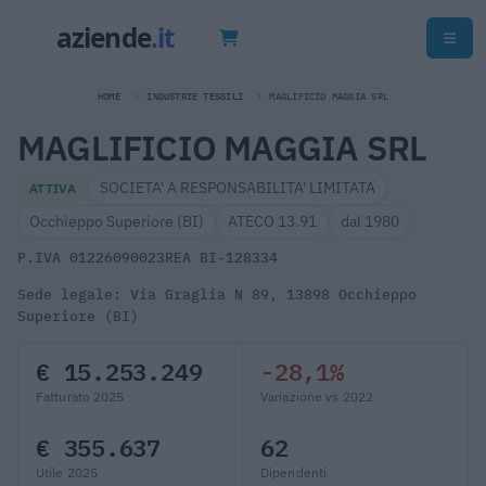
HOME
INDUSTRIE TESSILI
MAGLIFICIO MAGGIA SRL
MAGLIFICIO MAGGIA SRL
SOCIETA' A RESPONSABILITA' LIMITATA
ATTIVA
Occhieppo Superiore (BI)
ATECO 13.91
dal 1980
P.IVA 01226090023
REA BI-128334
Sede legale: Via Graglia N 89, 13898 Occhieppo
Superiore (BI)
€ 15.253.249
-28,1%
Fatturato 2025
Variazione vs 2022
€ 355.637
62
Utile 2025
Dipendenti