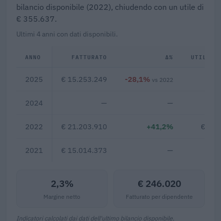
bilancio disponibile (2022), chiudendo con un utile di
€ 355.637.
Ultimi 4 anni con dati disponibili.
ANNO
FATTURATO
Δ%
UTILE/P
2025
€ 15.253.249
-28,1%
€ 3
vs 2022
2024
—
—
2022
€ 21.203.910
+41,2%
€ 2.0
2021
€ 15.014.373
—
2,3%
€ 246.020
Margine netto
Fatturato per dipendente
Indicatori calcolati dai dati dell'ultimo bilancio disponibile.