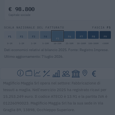
€ 98.800
Capitale sociale
F5
SCALA NAZIONALE DEL FATTURATO
FASCIA
F1
F2
F3
F4
F6
F7
F8
F9
F5
0-1M
1-2M
2-5M
5-10M
10-25M
25-50M
50-100M
100-500M
>500M
Dati economici relativi al bilancio 2025. Fonte: Registro Imprese.
Ultimo aggiornamento: 7 luglio 2026.
Maglificio Maggia Srl opera nel settore: Fabbricazione di
tessuti a maglia. Nell'esercizio 2025 ha registrato ricavi per
15.253.249 euro. Il codice ATECO è 13.91 e la partita IVA è
01226090023. Maglificio Maggia Srl ha la sua sede in Via
Graglia 89, 13898, Occhieppo Superiore.